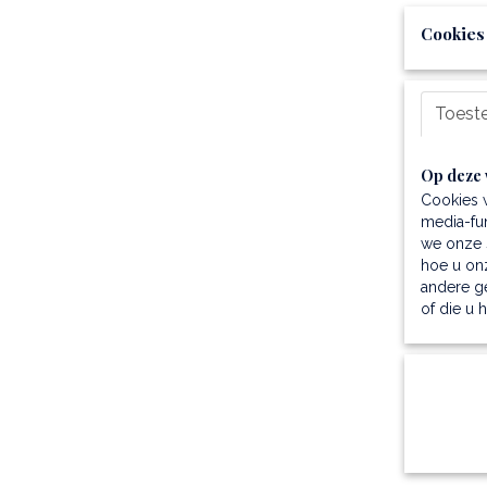
Cookies
Toest
Op deze 
Cookies 
media-fun
we onze s
hoe u onz
andere g
of die u 