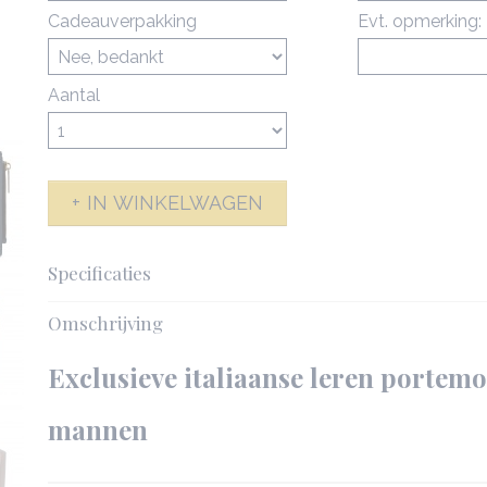
Cadeauverpakking
Evt. opmerking:
Aantal
IN WINKELWAGEN
Specificaties
Productcode
142591-6390
Omschrijving
Netto gewicht
0,80 Kg
Afmetingen (l,b,h)
11 x 2,50 x 9 cm
Exclusieve italiaanse leren portem
mannen