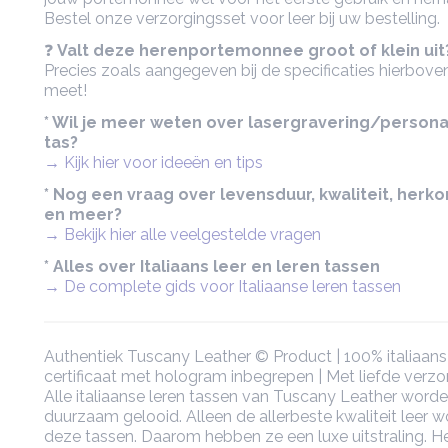
Bestel onze verzorgingsset voor leer bij uw bestelling.
❓
Valt deze herenportemonnee groot of klein uit
Precies zoals aangegeven bij de specificaties hierboven
meet!
* Wil je meer weten over lasergravering/persona
tas?
→ Kijk hier voor ideeën en tips
* Nog een vraag over levensduur, kwaliteit, herk
en meer?
→ Bekijk hier alle veelgestelde vragen
* Alles over Italiaans leer en leren tassen
→ De complete gids voor Italiaanse leren tassen
Authentiek Tuscany Leather © Product | 100% italiaans 
certificaat met hologram inbegrepen | Met liefde verz
Alle italiaanse leren tassen van Tuscany Leather worde
duurzaam gelooid. Alleen de allerbeste kwaliteit leer w
deze tassen. Daarom hebben ze een luxe uitstraling. Het