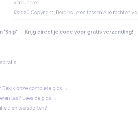
verouderen.
©2026 Copyright_Berdino leren tassen Alle rechten v
'Ship' → Krijg direct je code voor gratis verzending!
piratie!
l
n? Bekijk onze complete gids
→
 leren tas? Lees de gids →
heid en leersoorten?