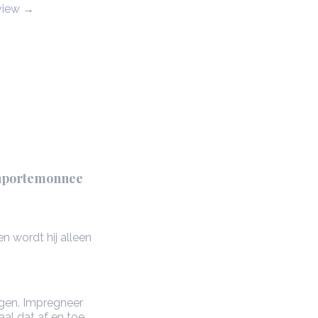
view
→
enportemonnee
n wordt hij alleen
gen. Impregneer
al dat af en toe.