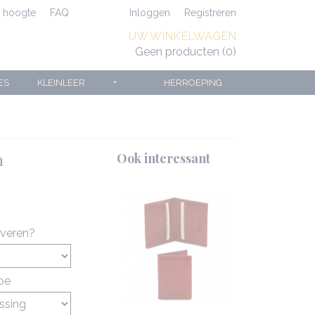
e hoogte
FAQ
Inloggen
Registreren
UW WINKELWAGEN
Geen producten
(0)
ES
KLEINLEER
+
HERROEPING
n
Ook interessant
averen?
ype