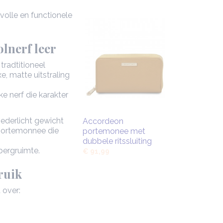
volle en functionele
olnerf leer
radtitioneel
, matte uitstraling
ke nerf die karakter
ederlicht gewicht
Accordeon
nportemonnee die
portemonee met
dubbele ritssluiting
bergruimte.
€ 91,99
ruik
 over: