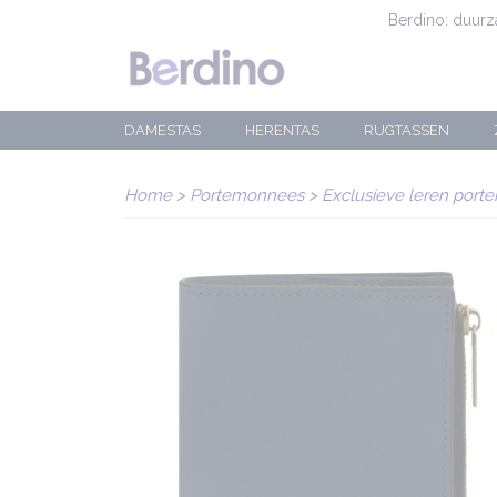
Berdino: duur
DAMESTAS
HERENTAS
RUGTASSEN
Home
>
Portemonnees
>
Exclusieve leren por