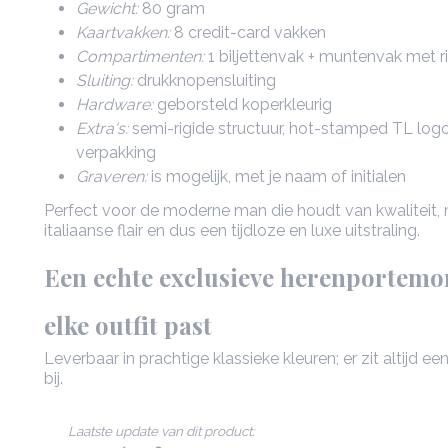
Gewicht:
80 gram
Kaartvakken:
8 credit-card vakken
Compartimenten:
1 biljettenvak + muntenvak met ri
Sluiting:
drukknopensluiting
Hardware:
geborsteld koperkleurig
Extra's:
semi-rigide structuur, hot-stamped TL lo
verpakking
Graveren:
is mogelijk, met je naam of initialen
Perfect voor de moderne man die houdt van kwaliteit,
italiaanse flair en dus een tijdloze en luxe uitstraling.
Een echte exclusieve herenportemon
elke outfit past
Leverbaar in prachtige klassieke kleuren; er zit altijd e
bij.
Laatste update van dit product: