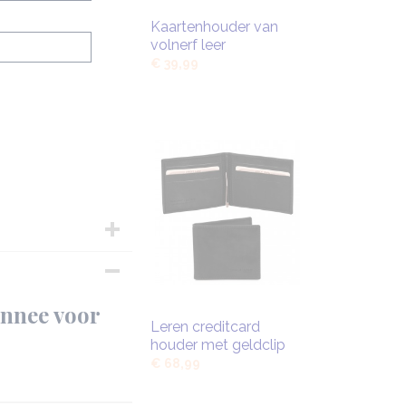
Kaartenhouder van
volnerf leer
€ 39,99
onnee voor
Leren creditcard
houder met geldclip
€ 68,99