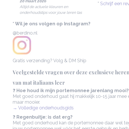
20 maart 2026
*
Schrijf een re
Altijd de actuele kleuren en
onderhoudstips voor jouw leren tas
* Wil je ons volgen op Instagram?
@berdino.nl
Gratis verzending? Volg & DM Ship
Veelgestelde vragen over deze exclusieve her
van mat italiaans leer
❓
Hoe houd ik mijn portemonnee jarenlang mooi?
Met goed onderhoud gaat hij makkelijk 10-15 jaar mee e
maar mooier.
→ Volledige onderhoudsgids
❓
Regenbuitje: is dat erg?
Met goed onderhoud kan de portemonnee daar wel te
jouw portemonnee wel vóór het eerste gebruik en herha