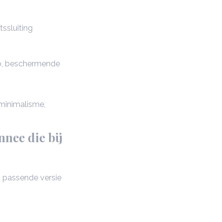
tssluiting
go, beschermende
 minimalisme,
nee die bij
en passende versie