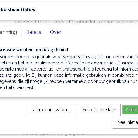
1 apart vak voor munten
 toestaan Opties
De portemonnee sluit veilig met een drukknop (snap bu
afgewerkt met geborsteld koperkleurige hardware en
TL logo.
emming
Details
Over
Dankzij de hoogwaardige afwerking en stevige structu
portemonnee jarenlang zijn vorm, zonder stijf te zijn.
website worden cookies gebruikt
Het ambachtelijk gelooide leer veroudert prachtig en kr
patina.
worden door ons gebruikt voor verkeersanalyse, het aanbieden van s
Met de juiste minimale verzorging gaat deze duurzame
cties en het personaliseren van informatie en advertenties. Daarnaast
portemonnee jaren mee.
ociale media-, advertentie- en analysepartners toegang tot informati
e site gebruikt. Zij kunnen deze informatie gebruiken in combinatie 
Elke portemonnee wordt geleverd in een luxe TL-box.
egevens die zij mogelijk hebben verzameld door uw gebruik van hun
hen hebt verstrekt.
Productspecificaties van deze luxe 
herenportemonnee
Later opnieuw tonen
Selectie toestaan
Alles 
Materiaal:
mat volnerf leer, plantaardig gelooid en
Nee, niet 
V
oering:
polyester
Afmetingen:
11 x 2,5 x 9 cm