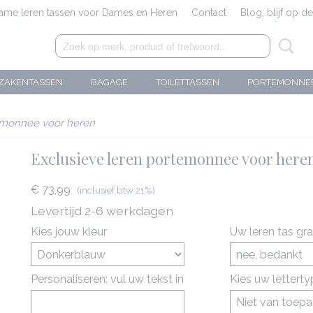
zame leren tassen voor Dames en Heren
Contact
Blog; blijf op d
ZAKENTASSEN
BAGAGE
TOILETTASSEN
PORTEMONNE
temonnee voor heren
Exclusieve leren portemonnee voor here
€ 73,99
(inclusief btw 21%)
Levertijd 2-6 werkdagen
Kies jouw kleur
Uw leren tas gr
Personaliseren: vul uw tekst in
Kies uw lettert