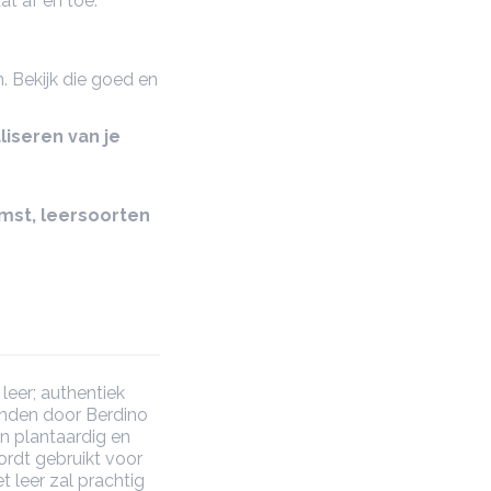
at af en toe.
. Bekijk die goed en
liseren van je
omst, leersoorten
leer; authentiek
onden door Berdino
n plantaardig en
ordt gebruikt voor
 leer zal prachtig