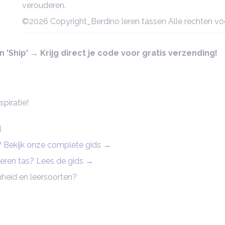
verouderen.
©2026 Copyright_Berdino leren tassen Alle rechten v
'Ship' → Krijg direct je code voor gratis verzending!
piratie!
l
n? Bekijk onze complete gids
→
 leren tas? Lees de gids →
heid en leersoorten?