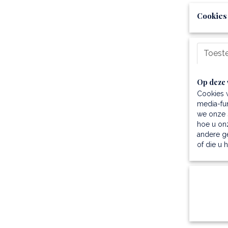
Cookies
Toest
Op deze 
Cookies 
media-fun
we onze s
hoe u onz
andere g
of die u 