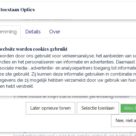
Laatste update van dit product:
 toestaan Opties
21 februari 2026
*
Schrijf een re
Altijd de actuele kleuren en
onderhoudstips voor jouw leren tas
emming
Details
Over
* Wil je ons volgen op Instagram?
@berdino.nl
website worden cookies gebruikt
worden door ons gebruikt voor verkeersanalyse, het aanbieden van s
cties en het personaliseren van informatie en advertenties. Daarnaast
ociale media-, advertentie- en analysepartners toegang tot informati
e site gebruikt. Zij kunnen deze informatie gebruiken in combinatie 
Gratis verzending? Volg & DM Ship
egevens die zij mogelijk hebben verzameld door uw gebruik van hun
hen hebt verstrekt.
Veelgestelde vragen over deze kaartenhouder va
❓
Hoe houd ik mijn card holder jarenlang mooi?
Met goed onderhoud gaat hij makkelijk 10-15 jaar mee e
maar mooier.
Later opnieuw tonen
Selectie toestaan
Alles 
→ Volledige onderhoudsgids
Nee, niet 
❓
Regenbuitje: is dat erg?
Met goed onderhoud kan de kaartenetui daar wel tege