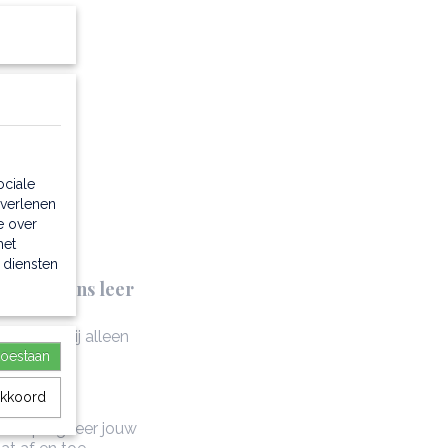
view
→
ociale
 verlenen
e over
met
 diensten
n italiaans leer
n wordt hij alleen
toestaan
akkoord
n. Impregneer jouw