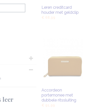
Leren creditcard
houder met geldclip
€ 68,99
n
Accordeon
portemonee met
 leer
dubbele ritssluiting
€ 91,99