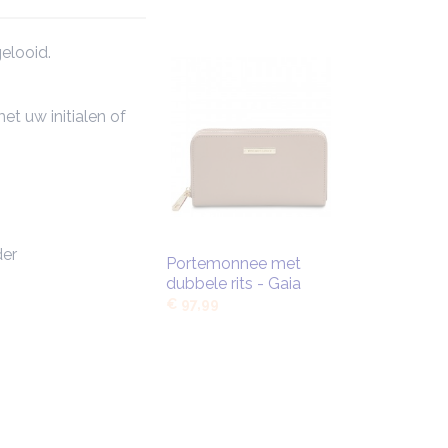
gelooid.
et uw initialen of
der
Portemonnee met
dubbele rits - Gaia
€ 97,99