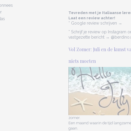
onnees
r
Tevreden met je Italiaanse lere
Laat een review achter!
tas
* Google review schrijven →
* Schrijf je review op Instagram 
vastgezette bericht → @berdino.
Vol Zomer: Juli en de kunst v
niets moeten
zomer.
Een maand waarin de tijd langzamer 
gaan.