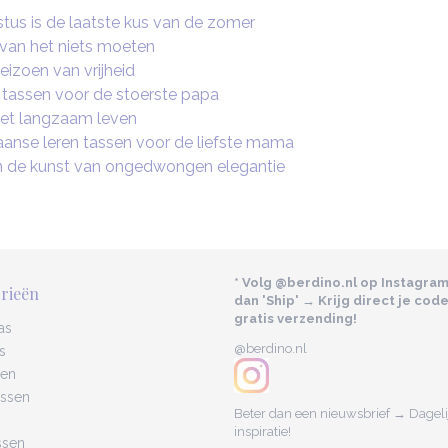
us is de laatste kus van de zomer
 van het niets moeten
seizoen van vrijheid
 tassen voor de stoerste papa
 het langzaam leven
aanse leren tassen voor de liefste mama
n de kunst van ongedwongen elegantie
* Volg @berdino.nl op Instagra
rieën
dan 'Ship' → Krijg direct je cod
gratis verzending!
as
@berdino.nl
s
sen
assen
Beter dan een nieuwsbrief → Dagelij
inspiratie!
ssen