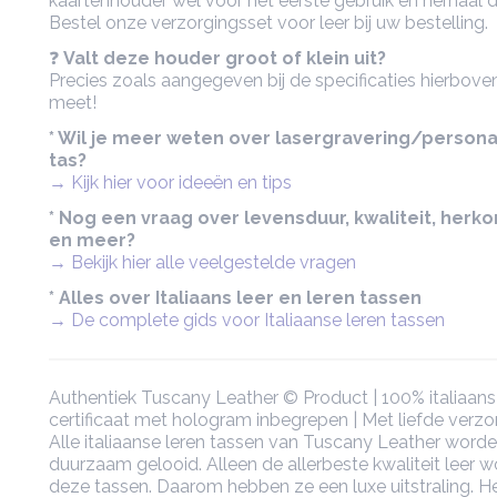
kaartenhouder wel vóór het eerste gebruik en herhaal d
Bestel onze verzorgingsset voor leer bij uw bestelling.
❓
Valt deze houder groot of klein uit?
Precies zoals aangegeven bij de specificaties hierboven
meet!
* Wil je meer weten over lasergravering/persona
tas?
→ Kijk hier voor ideeën en tips
* Nog een vraag over levensduur, kwaliteit, herk
en meer?
→ Bekijk hier alle veelgestelde vragen
* Alles over Italiaans leer en leren tassen
→ De complete gids voor Italiaanse leren tassen
Authentiek Tuscany Leather © Product | 100% italiaans 
certificaat met hologram inbegrepen | Met liefde verz
Alle italiaanse leren tassen van Tuscany Leather worde
duurzaam gelooid. Alleen de allerbeste kwaliteit leer w
deze tassen. Daarom hebben ze een luxe uitstraling. Het