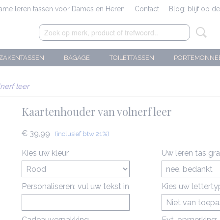
zame leren tassen voor Dames en Heren
Contact
Blog; blijf op d
ZAKENTASSEN
BAGAGE
TOILETTASSEN
PORTEMONNE
nerf leer
Kaartenhouder van volnerf leer
€ 39,99
(inclusief btw 21%)
Kies uw kleur
Uw leren tas gr
Personaliseren: vul uw tekst in
Kies uw lettert
Cadeauverpakking
Evt. opmerking: