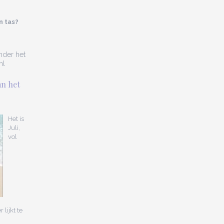
n tas?
onder het
nl
an het
Het is
Juli,
vol
lijkt te