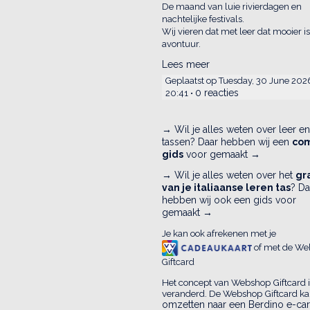
De maand van luie rivierdagen en
nachtelijke festivals.
Wij vieren dat met leer dat mooier is
avontuur.
Lees meer
Geplaatst op Tuesday, 30 June 20
0 reacties
20:41 •
→ Wil je alles weten over leer en
tassen? Daar hebben wij een
co
gids
voor gemaakt →
→ Wil je alles weten over het
gr
van je italiaanse leren tas
? Da
hebben wij ook een gids voor
gemaakt →
Je kan ook afrekenen met je
of met de We
Giftcard
Het concept van Webshop Giftcard i
veranderd. De Webshop Giftcard ka
omzetten naar een Berdino e-car