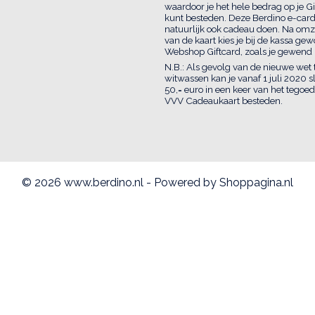
waardoor je het hele bedrag op je Gi
kunt besteden. Deze Berdino e-card
natuurlijk ook cadeau doen. Na omz
van de kaart kies je bij de kassa ge
Webshop Giftcard, zoals je gewend 
N.B.: Als gevolg van de nieuwe wet
witwassen kan je vanaf 1 juli 2020 s
50,= euro in een keer van het tegoed
VVV Cadeaukaart besteden.
© 2026 www.berdino.nl - Powered by Shoppagina.nl