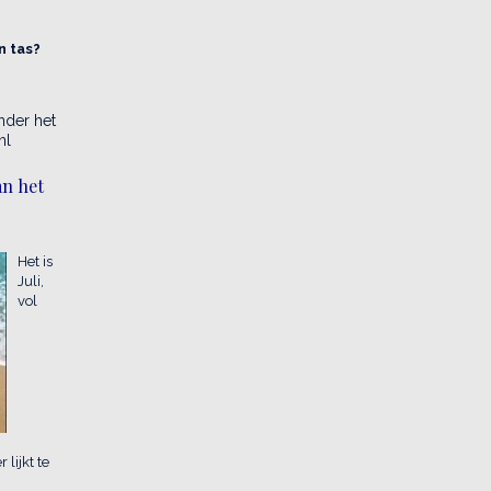
n tas?
onder het
nl
an het
Het is
Juli,
vol
lijkt te