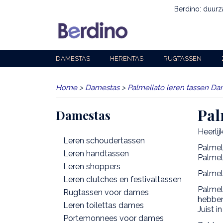
Berdino: duur
DAMESTAS
HERENTAS
RUGTASSEN
Home
>
Damestas
>
Palmellato leren tassen Dame
Pal
Damestas
Heerlij
Leren schoudertassen
Palmel
Leren handtassen
Palmell
Leren shoppers
Palmell
Leren clutches en festivaltassen
Palmel
Rugtassen voor dames
hebben
Leren toilettas dames
Juist i
Portemonnees voor dames