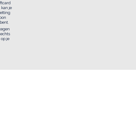
ftcard
 kan je
etting
woon
bent.
 tegen
lechts
 op je