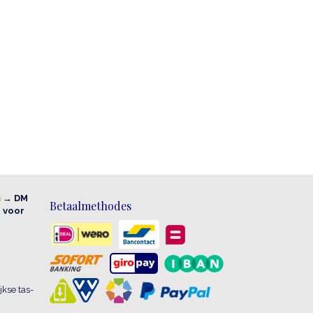
m → DM
Betaalmethodes
e voor
kse tas-