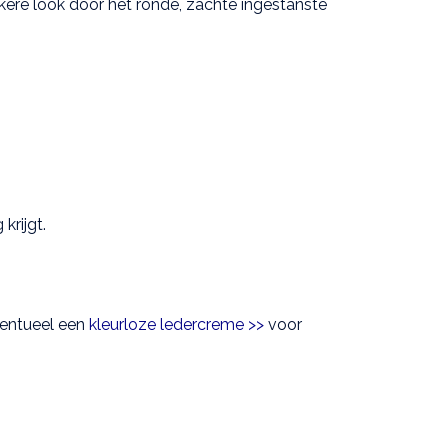
jkere look door het ronde, zachte ingestanste
krijgt.
ventueel een
kleurloze ledercreme >>
voor