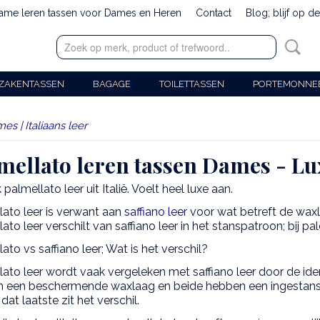
zame leren tassen voor Dames en Heren
Contact
Blog; blijf op d
ZAKENTASSEN
BAGAGE
TOILETTASSEN
PORTEMONNE
s | Italiaans leer
mellato leren tassen Dames - Lux
k palmellato leer uit Italië. Voelt heel luxe aan.
lato leer is verwant aan
saffiano leer
voor wat betreft de wax
ato leer verschilt van saffiano leer in het stanspatroon; bij pa
ato vs saffiano leer; Wat is het verschil?
lato leer wordt vaak vergeleken met saffiano leer door de id
 een beschermende waxlaag en beide hebben een ingestans
n dat laatste zit het verschil.