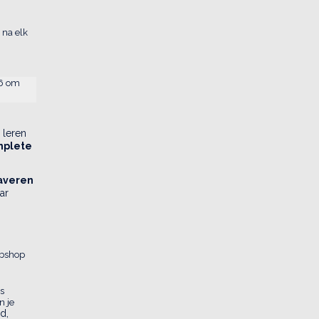
 na elk
26 om
 leren
mplete
averen
ar
bshop
s
n je
d,