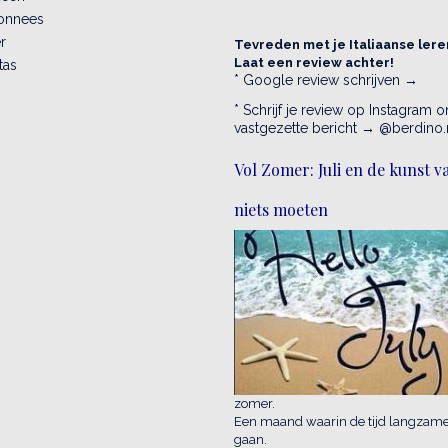
onnees
r
Tevreden met je Italiaanse lere
Laat een review achter!
tas
* Google review schrijven →
* Schrijf je review op Instagram 
vastgezette bericht → @berdino.
Vol Zomer: Juli en de kunst v
niets moeten
zomer.
Een maand waarin de tijd langzamer 
gaan.