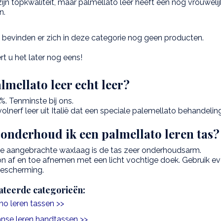
zijn topkwaliteit, maar palmellato leer heeft een nóg vrouweli
n.
 bevinden er zich in deze categorie nog geen producten.
t u het later nog eens!
almellato leer echt leer?
%. Tenminste bij ons.
volnerf leer uit Italië dat een speciale palemellato behandeling 
onderhoud ik een palmellato leren tas?
e aangebrachte waxlaag is de tas zeer onderhoudsarm.
 af en toe afnemen met een licht vochtige doek. Gebruik e
bescherming.
ateerde categorieën:
ano leren tassen >>
aanse leren handtassen >>