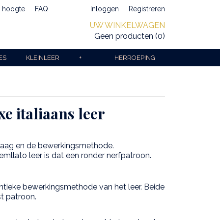
e hoogte
FAQ
Inloggen
Registreren
UW WINKELWAGEN
Geen producten
(0)
ES
KLEINLEER
+
HERROEPING
e italiaans leer
laag en de bewerkingsmethode.
lemllato leer is dat een ronder nerfpatroon.
entieke bewerkingsmethode van het leer. Beide
t patroon.