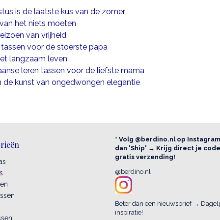
us is de laatste kus van de zomer
 van het niets moeten
seizoen van vrijheid
 tassen voor de stoerste papa
 het langzaam leven
aanse leren tassen voor de liefste mama
n de kunst van ongedwongen elegantie
* Volg @berdino.nl op Instagra
rieën
dan 'Ship' → Krijg direct je cod
gratis verzending!
as
@berdino.nl
s
sen
assen
Beter dan een nieuwsbrief → Dagelij
inspiratie!
ssen