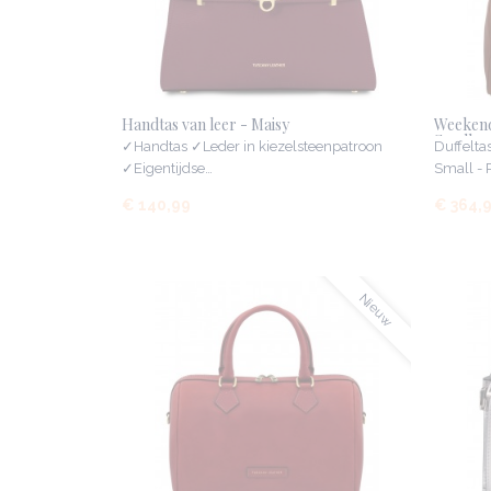
Handtas van leer - Maisy
Weekend
Small
✓Handtas ✓Leder in kiezelsteenpatroon
Duffeltas
✓Eigentijdse…
Small -
€ 140,99
€ 364,
Nieuw