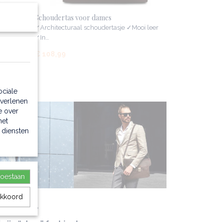
Schoudertas voor dames
leder
✓Architecturaal schoudertasje ✓Mooi leer
✓In…
€ 108,99
ociale
 verlenen
e over
met
 diensten
toestaan
akkoord
e filosofie