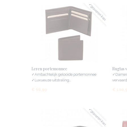
✓graveren kan
Leren portemonnee
Rugtas 
✓Ambachtelijk gelooide portemonnee
✓Damesr
✓Luxueuze uitstraling…
vervaardi
€ 66,99
€ 100,
✓graveren kan