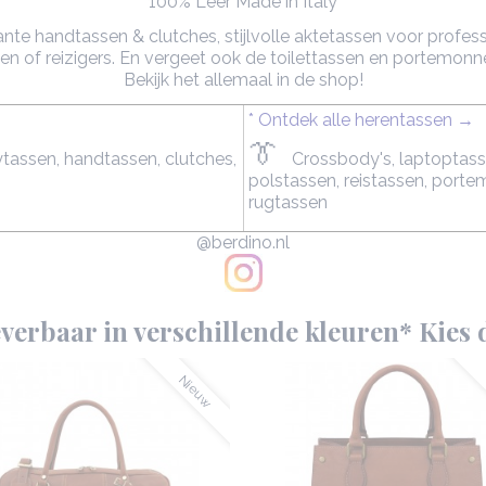
100% Leer Made in Italy
e handtassen & clutches, stijlvolle aktetassen voor profess
en of reizigers. En vergeet ook de toilettassen en portemonne
Bekijk het allemaal in de shop!
* Ontdek alle herentassen →
👔
assen, handtassen, clutches,
Crossbody's, laptoptass
polstassen, reistassen, porte
rugtassen
@berdino.nl
verbaar in verschillende kleuren* Kies d
Nieuw