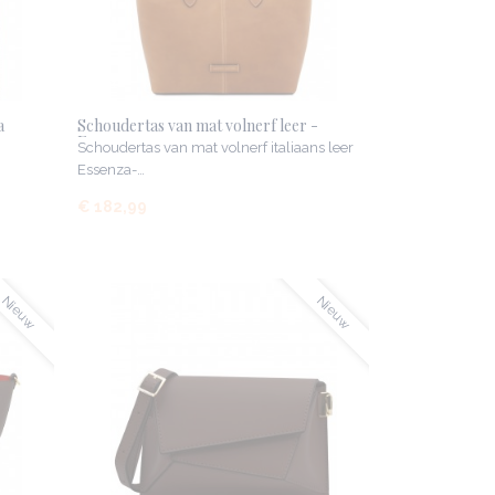
a
Schoudertas van mat volnerf leer -
Essenza
Schoudertas van mat volnerf italiaans leer
Essenza-…
€ 182,99
Nieuw
Nieuw