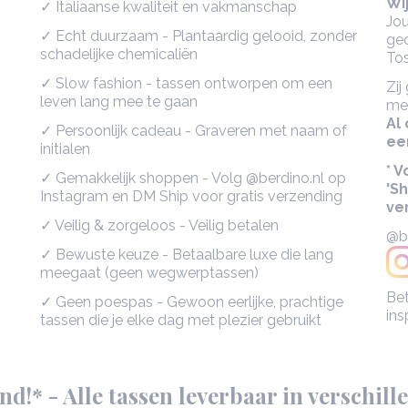
Wij
✓ Italiaanse kwaliteit en vakmanschap
Jo
✓ Echt duurzaam - Plantaardig gelooid, zonder
geo
schadelijke chemicaliën
To
✓ Slow fashion - tassen ontworpen om een
Zij
leven lang mee te gaan
met
Al
✓ Persoonlijk cadeau - Graveren met naam of
ee
initialen
* 
✓ Gemakkelijk shoppen - Volg @berdino.nl op
'Sh
Instagram en DM Ship voor gratis verzending
ve
✓ Veilig & zorgeloos - Veilig betalen
@be
✓ Bewuste keuze - Betaalbare luxe die lang
meegaat (geen wegwerptassen)
Bet
✓ Geen poespas - Gewoon eerlijke, prachtige
ins
tassen die je elke dag met plezier gebruikt
d!* - Alle tassen leverbaar in verschill