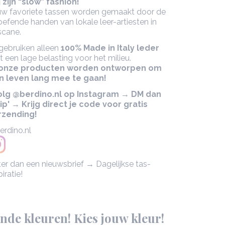
 zijn “slow” fashion!
uw favoriete tassen worden gemaakt door de
efende handen van lokale leer-artiesten in
scane.
 gebruiken alleen
100% Made in Italy leder
 een lage belasting voor het milieu.
 onze producten worden ontworpen om
n leven lang mee te gaan!
Volg @berdino.nl op Instagram → DM dan
ip' → Krijg direct je code voor gratis
rzending!
rdino.nl
er dan een nieuwsbrief → Dagelijkse tas-
piratie!
ende kleuren! Kies jouw kleur!