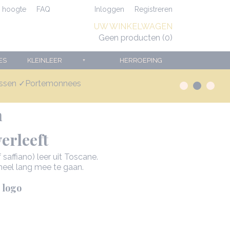
e hoogte
FAQ
Inloggen
Registreren
UW WINKELWAGEN
Geen producten
(0)
ES
KLEINLEER
+
HERROEPING
assen ✓Portemonnees
s en heren
n
erleeft
saffiano) leer uit Toscane.
heel lang mee te gaan.
e logo