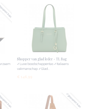
averen kan
Shopper van glad leder - TL Bag
uurzaam
✓Luxe boodschappentas ✓Italiaans
vakmanschap ✓Glad…
€ 146,99
averen kan
✓graveren kan