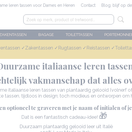
zame leren tassen voor Dames en Heren
Contact
Blog; blijf op d
ZAKENTASSEN
BAGAGE
TOILETTASSEN
PORTEMONNE
✓Veilig betalen ✓Hoge kwaliteit ✓Groot assortiment
ntassen ✓Zakentassen ✓Rugtassen ✓Reistassen ✓Toilett
 en plantaardig gelooide italiaanse leren tassen voor dame
Duurzame italiaanse leren tasse
telijk vakmanschap dat alles ov
me italiaanse leren tassen van plantaardig gelooid (volnerf of 
 tassen, tijdloos in design; toch modieus en ontworpen om 
n optioneel te graveren met je naam of initialen of j
🎁
Dat is een fantastisch cadeau-idee!
Duurzaam plantaardig gelooid leer uit Italië