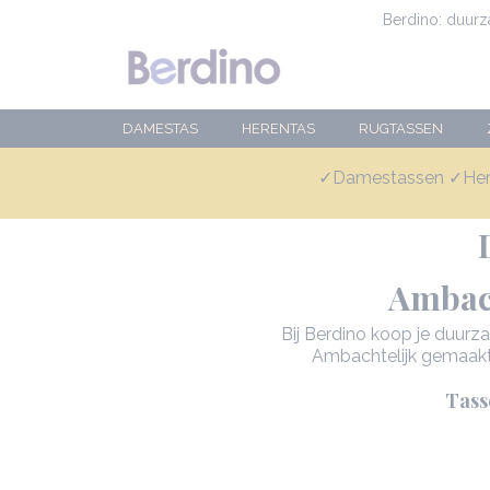
Berdino: duur
DAMESTAS
HERENTAS
RUGTASSEN
✓Damestassen ✓Here
✓Duurzaam
Ambach
Bij Berdino koop je duurza
Ambachtelijk gemaakte
Tasse