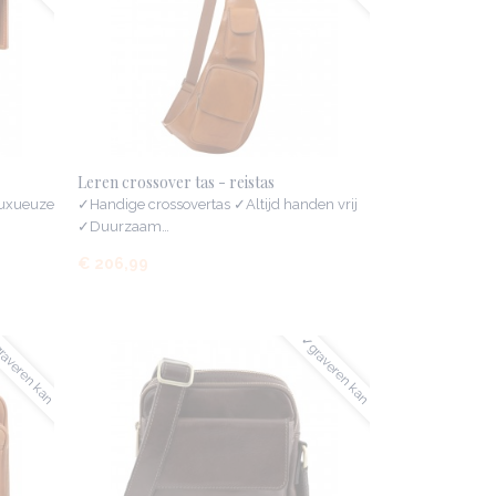
Leren crossover tas - reistas
uxueuze
✓Handige crossovertas ✓Altijd handen vrij
✓Duurzaam…
€ 206,99
averen kan
✓graveren kan