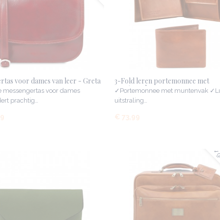
rtas voor dames van leer - Greta
3-Fold leren portemonnee met
muntenvak
e messengertas voor dames
✓Portemonnee met muntenvak ✓L
rt prachtig…
uitstraling…
99
€ 73,99
✓gr