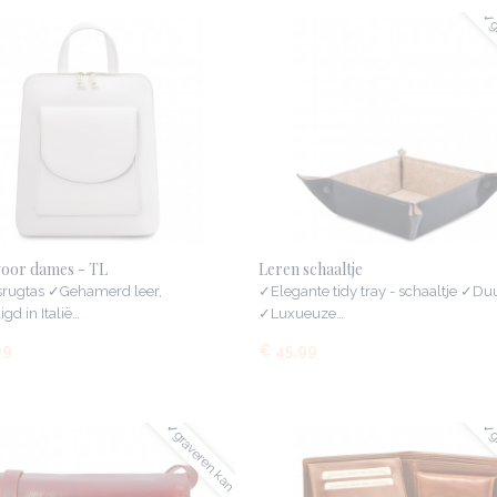
✓gr
voor dames - TL
Leren schaaltje
ugtas ✓Gehamerd leer,
✓Elegante tidy tray - schaaltje ✓D
gd in Italië…
✓Luxueuze…
99
€ 45,99
✓graveren kan
✓gr