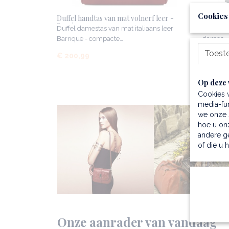
Cookies
Duffel handtas van mat volnerf leer -
Schouder
Barrique
Duffel damestas van mat italiaans leer
Architec
Barrique - compacte…
dames -
Toest
€ 200,99
€ 115,
Op deze 
Cookies 
media-fun
we onze s
hoe u onz
andere g
of die u 
Onze aanrader van vandaag