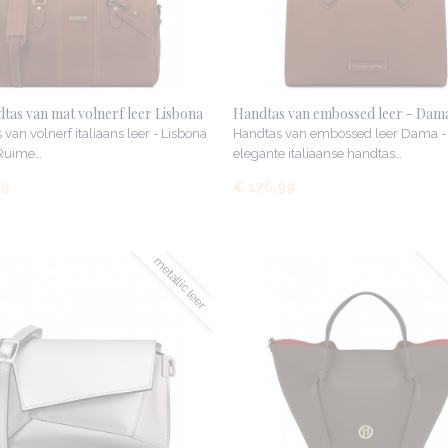
tas van mat volnerf leer Lisbona
Handtas van embossed leer - Dam
 van volnerf italiaans leer - Lisbona
Handtas van embossed leer Dama -
 Ruime…
elegante italiaanse handtas…
99
€ 176,99
metallic leer