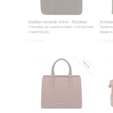
Handtas van suede en leer - Stephany
Portemo
✓Handtas van suede en leder ✓A4-formaat
Portemo
✓Geschikt als…
italiaans
€ 147,99
€ 34,9
Nieuw