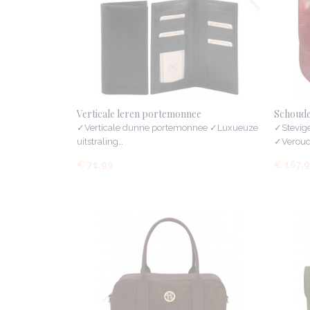
Verticale leren portemonnee
Schoude
✓Verticale dunne portemonnee ✓Luxueuze
✓Stevig
uitstraling…
✓Veroude
€ 71,99
€ 167,