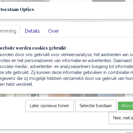
 toestaan Opties
tas van metallic leer
Shopper van leer - Legame
torale schoudertas van metallic leer
✓Modieuze shopper ✓Hoogwaardig 
…
✓In mooie kleuren…
emming
Details
Over
99
€ 134,99
website worden cookies gebruikt
worden door ons gebruikt voor verkeersanalyse, het aanbieden van s
cties en het personaliseren van informatie en advertenties. Daarnaast
ociale media-, advertentie- en analysepartners toegang tot informati
e site gebruikt. Zij kunnen deze informatie gebruiken in combinatie 
egevens die zij mogelijk hebben verzameld door uw gebruik van hun
hen hebt verstrekt.
Later opnieuw tonen
Selectie toestaan
Alles 
Nee, niet 
Onz
Waarom mensen voor Berdino kiezen