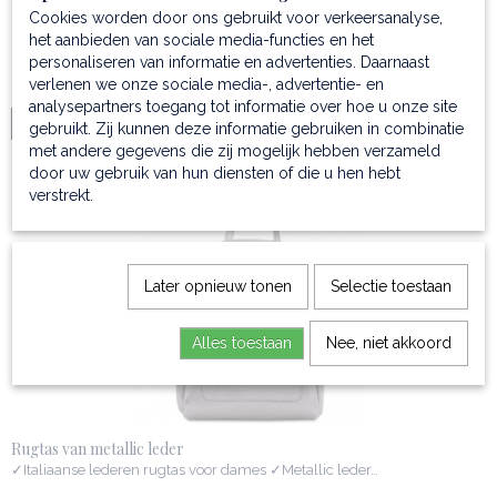
Laptop rugtas van leder - Bangkok large
Cookies worden door ons gebruikt voor verkeersanalyse,
✓Rugtas - laptoptas; 17" laptop past ✓Mat volnerf leder…
het aanbieden van sociale media-functies en het
personaliseren van informatie en advertenties. Daarnaast
€ 389,99
verlenen we onze sociale media-, advertentie- en
analysepartners toegang tot informatie over hoe u onze site
IN WINKELWAGEN
gebruikt. Zij kunnen deze informatie gebruiken in combinatie
met andere gegevens die zij mogelijk hebben verzameld
door uw gebruik van hun diensten of die u hen hebt
verstrekt.
Later opnieuw tonen
Selectie toestaan
Alles toestaan
Nee, niet akkoord
Rugtas van metallic leder
✓Italiaanse lederen rugtas voor dames ✓Metallic leder…