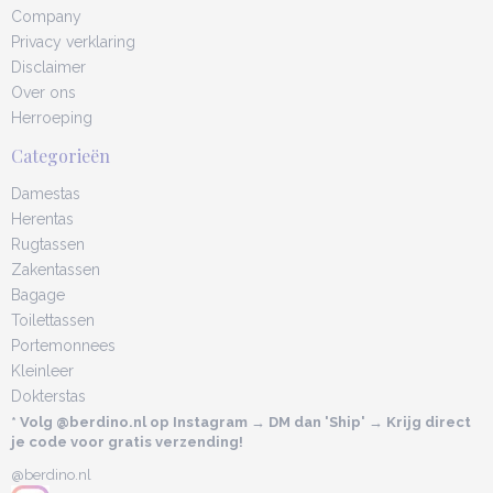
Company
Privacy verklaring
Disclaimer
Over ons
Herroeping
Categorieën
Damestas
Herentas
Rugtassen
Zakentassen
Bagage
Toilettassen
Portemonnees
Kleinleer
Dokterstas
* Volg @berdino.nl op Instagram → DM dan 'Ship' → Krijg direct
je code voor gratis verzending!
@berdino.nl