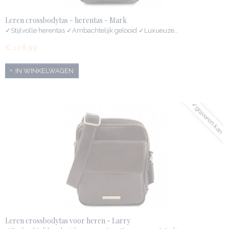
Leren crossbodytas - herentas - Mark
✓Stijlvolle herentas ✓Ambachtelijk gelooid ✓Luxueuze…
€ 128,99
IN WINKELWAGEN
✓graveren kan
Leren crossbodytas voor heren - Larry