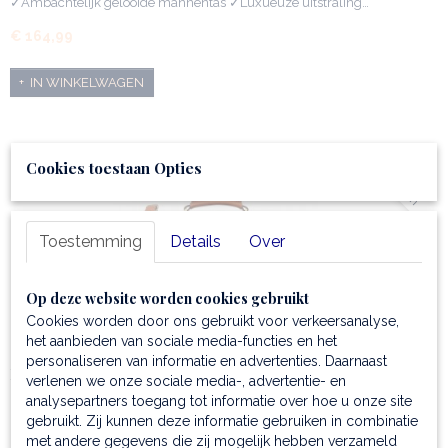
✓Ambachtelijk gelooide mannentas ✓Luxueuze uitstraling…
€ 164,99
IN WINKELWAGEN
✓graveren kan
Cookies toestaan Opties
Toestemming
Details
Over
Op deze website worden cookies gebruikt
Cookies worden door ons gebruikt voor verkeersanalyse,
het aanbieden van sociale media-functies en het
personaliseren van informatie en advertenties. Daarnaast
Leren messengertas heren - Ancona
verlenen we onze sociale media-, advertentie- en
✓Messengertas voor mannen ✓17" laptop past ✓Veroudert…
analysepartners toegang tot informatie over hoe u onze site
gebruikt. Zij kunnen deze informatie gebruiken in combinatie
€ 461,99
met andere gegevens die zij mogelijk hebben verzameld