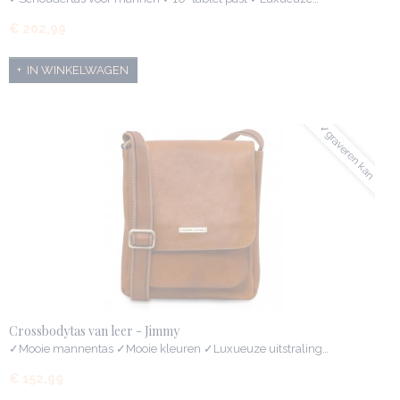
€ 202,99
IN WINKELWAGEN
✓graveren kan
Crossbodytas van leer - Jimmy
✓Mooie mannentas ✓Mooie kleuren ✓Luxueuze uitstraling…
€ 152,99