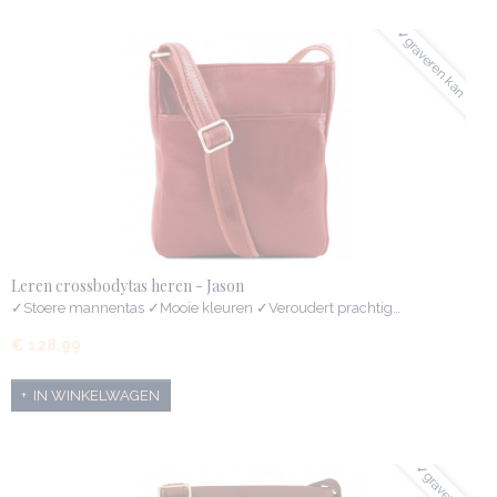
✓graveren kan
Leren crossbodytas heren - Jason
✓Stoere mannentas ✓Mooie kleuren ✓Veroudert prachtig…
€ 128,99
IN WINKELWAGEN