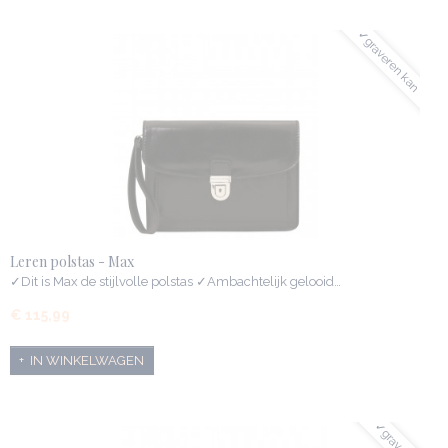
✓graveren kan
Leren polstas - Max
✓Dit is Max de stijlvolle polstas ✓Ambachtelijk gelooid…
€ 115,99
IN WINKELWAGEN