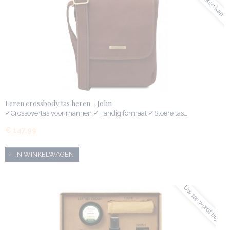
✓graveren kan
Leren crossbody tas heren - John
✓Crossovertas voor mannen ✓Handig formaat ✓Stoere tas…
€ 147,99
IN WINKELWAGEN
✓Uw tas wordt blij