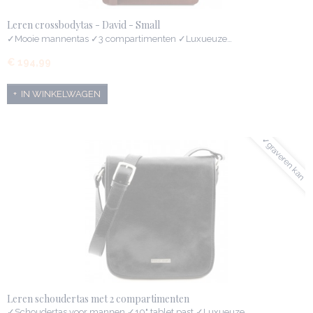
Leren crossbodytas - David - Small
✓Mooie mannentas ✓3 compartimenten ✓Luxueuze…
€ 194,99
IN WINKELWAGEN
✓graveren kan
Leren schoudertas met 2 compartimenten
✓Schoudertas voor mannen ✓10" tablet past ✓Luxueuze…