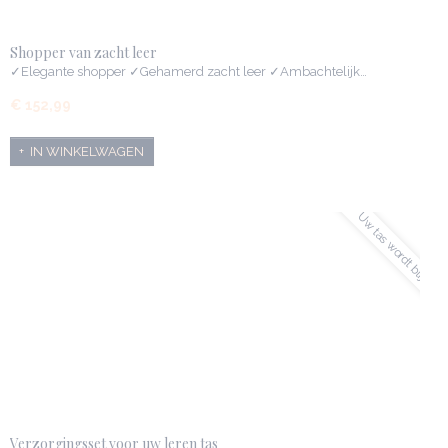
Shopper van zacht leer
✓Elegante shopper ✓Gehamerd zacht leer ✓Ambachtelijk…
€ 152,99
IN WINKELWAGEN
✓Uw tas wordt blij
Verzorgingsset voor uw leren tas