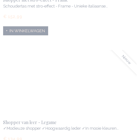
Schoudertas met stro-effect - Frame - Unieke italiaanse…
€ 152,99
IN WINKELWAGEN
Nieuw
Shopper van leer - Legame
✓Modieuze shopper ✓Hoogwaardig leder ✓In mooie kleuren…
€ 134,99