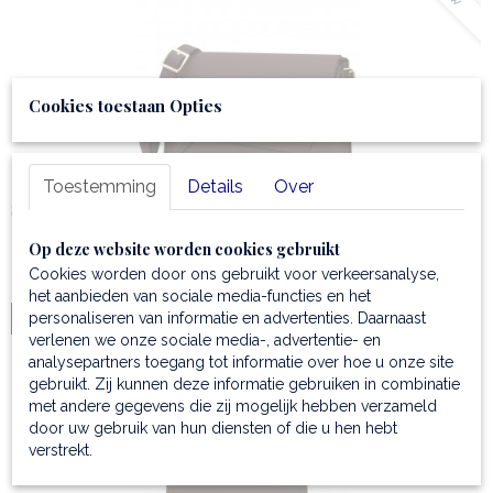
Cookies toestaan Opties
Toestemming
Details
Over
Schoudertas voor dames
✓Architecturaal schoudertasje ✓Mooi leer ✓In…
Op deze website worden cookies gebruikt
€ 108,99
Cookies worden door ons gebruikt voor verkeersanalyse,
het aanbieden van sociale media-functies en het
personaliseren van informatie en advertenties. Daarnaast
IN WINKELWAGEN
verlenen we onze sociale media-, advertentie- en
analysepartners toegang tot informatie over hoe u onze site
gebruikt. Zij kunnen deze informatie gebruiken in combinatie
met andere gegevens die zij mogelijk hebben verzameld
door uw gebruik van hun diensten of die u hen hebt
verstrekt.