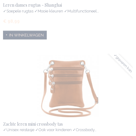
Leren dames rugtas - Shanghai
✓Soepele rugtas ✓Mooie kleuren ✓Multifunctioneel…
€ 98,99
IN WINKELWAGEN
✓graveren kan
Zachte leren mini crossbody tas
✓Unisex reistasje ✓Ook voor kinderen ✓Crossbody…