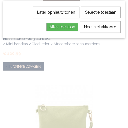
Later opnieuw tonen
Selectie toestaan
Alles toestaan
Nee, niet akkoord
Mini handtas van glad leder
✓Mini handtas ✓Glad leder ✓Afneembare schouderriem…
€ 120,99
IN WINKELWAGEN