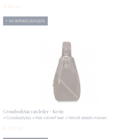
€ 80,99
IN WINKELWAGEN
Crossbodytas van leder - Kevin
✓Crossbodytas ✓Mat volnerf leer ✓Wordt steeds mooier…
€ 176,99