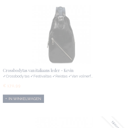
Crossbodytas van italiaans leder - Kevin
✓Crossbody tas ✓Festivaltas ✓Reistas ✓Van volnerf…
€ 170,99
IN WINKELWAGEN
Nieuw