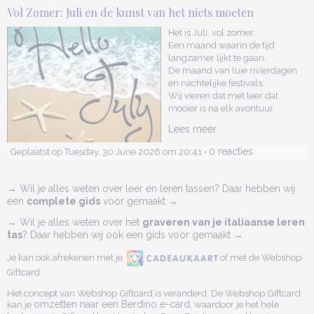
Vol Zomer: Juli en de kunst van het niets moeten
Het is Juli, vol zomer.
Een maand waarin de tijd
langzamer lijkt te gaan.
De maand van luie rivierdagen
en nachtelijke festivals.
Wij vieren dat met leer dat
mooier is na elk avontuur.
Lees meer
0 reacties
Geplaatst op Tuesday, 30 June 2026 om 20:41 •
→ Wil je alles weten over leer en leren tassen? Daar hebben wij
een
complete gids
voor gemaakt →
→ Wil je alles weten over het
graveren van je italiaanse leren
tas
? Daar hebben wij ook een gids voor gemaakt →
Je kan ook afrekenen met je
of met de Webshop
Giftcard
Het concept van Webshop Giftcard is veranderd. De Webshop Giftcard
kan je
omzetten naar een Berdino e-card,
waardoor je het hele