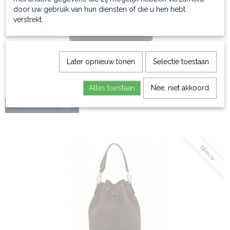
door uw gebruik van hun diensten of die u hen hebt
verstrekt.
Handtas van embossed leer - Dama
Later opnieuw tonen
Selectie toestaan
Handtas van embossed leer Dama - elegante italiaanse handtas…
€ 176,99
Alles toestaan
Nee, niet akkoord
IN WINKELWAGEN
Nieuw