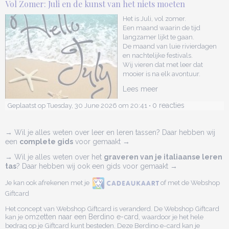
Vol Zomer: Juli en de kunst van het niets moeten
Het is Juli, vol zomer.
Een maand waarin de tijd
langzamer lijkt te gaan.
De maand van luie rivierdagen
en nachtelijke festivals.
Wij vieren dat met leer dat
mooier is na elk avontuur.
Lees meer
0 reacties
Geplaatst op Tuesday, 30 June 2026 om 20:41 •
→ Wil je alles weten over leer en leren tassen? Daar hebben wij
een
complete gids
voor gemaakt →
→ Wil je alles weten over het
graveren van je italiaanse leren
tas
? Daar hebben wij ook een gids voor gemaakt →
Je kan ook afrekenen met je
of met de Webshop
Giftcard
Het concept van Webshop Giftcard is veranderd. De Webshop Giftcard
kan je
omzetten naar een Berdino e-card,
waardoor je het hele
bedrag op je Giftcard kunt besteden. Deze Berdino e-card kan je