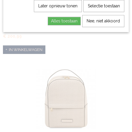
Later opnieuw tonen
Selectie toestaan
Duffel handtas van mat volnerf leer - Barrique
Alles toestaan
Nee, niet akkoord
Duffel damestas van mat italiaans leer Barrique - compacte…
€ 200,99
IN WINKELWAGEN