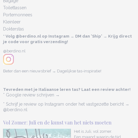
Bagage
Toilettassen
Portemonnees
Kleinleer
Dokterstas
* Volg @berdino.nl op Instagram → DM dan 'Ship' → Krijg direct
je code voor gratis verzending!
@berdino.nl
Beter dan een nieuwsbrief → Dagelijkse tas-inspiratie!
Tevreden met je Italiaanse leren tas? Laat een review achter!
* Google review schrijven →
* Schrijf je review op Instagram onder het vastgezette bericht →
@berdino.nl
Vol Zomer: Juli en de kunst van het niets moeten
Het is Juli, vol zomer.
Een maand waarin de tijd