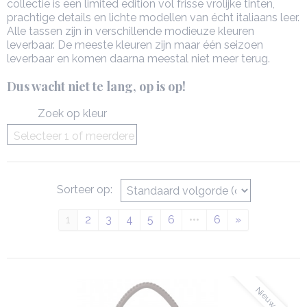
collectie is een limited edition vol frisse vrolijke tinten,
prachtige details en lichte modellen van écht italiaans leer.
Alle tassen zijn in verschillende modieuze kleuren
leverbaar. De meeste kleuren zijn maar één seizoen
leverbaar en komen daarna meestal niet meer terug.
Dus wacht niet te lang, op is op!
Zoek op kleur
Selecteer 1 of meerdere
opties
Sorteer op:
1
2
3
4
5
6
•••
6
»
Nieuw