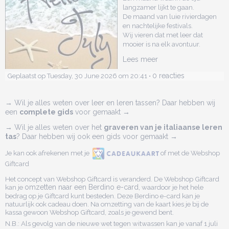
langzamer lijkt te gaan.
De maand van luie rivierdagen
en nachtelijke festivals.
Wij vieren dat met leer dat
mooier is na elk avontuur.
Lees meer
0 reacties
Geplaatst op Tuesday, 30 June 2026 om 20:41 •
→ Wil je alles weten over leer en leren tassen? Daar hebben wij
een
complete gids
voor gemaakt →
→ Wil je alles weten over het
graveren van je italiaanse leren
tas
? Daar hebben wij ook een gids voor gemaakt →
Je kan ook afrekenen met je
of met de Webshop
Giftcard
Het concept van Webshop Giftcard is veranderd. De Webshop Giftcard
kan je
omzetten naar een Berdino e-card,
waardoor je het hele
bedrag op je Giftcard kunt besteden. Deze Berdino e-card kan je
natuurlijk ook cadeau doen. Na omzetting van de kaart kies je bij de
kassa gewoon Webshop Giftcard, zoals je gewend bent.
N.B.: Als gevolg van de nieuwe wet tegen witwassen kan je vanaf 1 juli