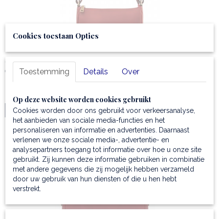
Cookies toestaan Opties
Clutch van mat volnerf leer - Parfait
Toestemming
Details
Over
Clutch van leer Parfait - Compacte en veelzijdige italiaanse…
€ 97,99
Op deze website worden cookies gebruikt
Cookies worden door ons gebruikt voor verkeersanalyse,
IN WINKELWAGEN
het aanbieden van sociale media-functies en het
personaliseren van informatie en advertenties. Daarnaast
verlenen we onze sociale media-, advertentie- en
analysepartners toegang tot informatie over hoe u onze site
Nieuw
gebruikt. Zij kunnen deze informatie gebruiken in combinatie
met andere gegevens die zij mogelijk hebben verzameld
door uw gebruik van hun diensten of die u hen hebt
verstrekt.