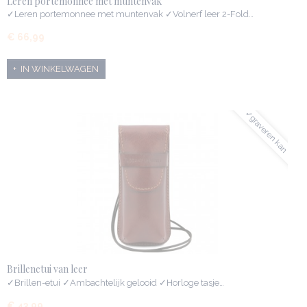
Leren portemonnee met muntenvak
✓Leren portemonnee met muntenvak ✓Volnerf leer 2-Fold…
€ 66,99
IN WINKELWAGEN
✓graveren kan
Brillenetui van leer
✓Brillen-etui ✓Ambachtelijk gelooid ✓Horloge tasje…
€ 43,99