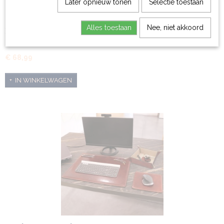
Later opnieuw tonen
Selectie toestaan
Alles toestaan
Nee, niet akkoord
Leren creditcard houder met geldclip
✓Geldclip ✓Credit card pockets ✓Graveren kan…
€ 68,99
IN WINKELWAGEN