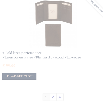
✓graveren kan
3-Fold leren portemonnee
✓Leren portemonnee ✓Plantaardig gelooid ✓Luxueuze…
€ 66,99
IN WINKELWAGEN
1
2
»