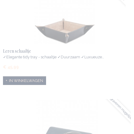
Leren schaaltje
✓Elegante tidy tray - schaaltje ✓Duurzaam ✓Luxueuze…
€ 45,99
IN WINKELWAGEN
graveren mogelijk