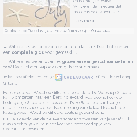
en nachtelijke festivals.
Wij vieren dat met leer dat
mooier is na elk avontuur.
Lees meer
0 reacties
Geplaatst op Tuesday, 30 June 2026 om 20:41 •
→ Wil je alles weten over leer en leren tassen? Daar hebben wij
een
complete gids
voor gemaakt →
→ Wil je alles weten over het
graveren van je italiaanse leren
tas
? Daar hebben wij ook een gids voor gemaakt →
Je kan ook afrekenen met je
of met de Webshop
Giftcard
Het concept van Webshop Giftcard is veranderd. De Webshop Giftcard
kan je
omzetten naar een Berdino e-card,
waardoor je het hele
bedrag op je Giftcard kunt besteden. Deze Berdino e-card kan je
natuurlijk ook cadeau doen. Na omzetting van de kaart kies je bij de
kassa gewoon Webshop Giftcard, zoals je gewend bent.
N.B.: Als gevolg van de nieuwe wet tegen witwassen kan je vanaf 1 juli
2020 slechts 50,= euro in een keer van het tegoed op je VVV
Cadeaukaart besteden.