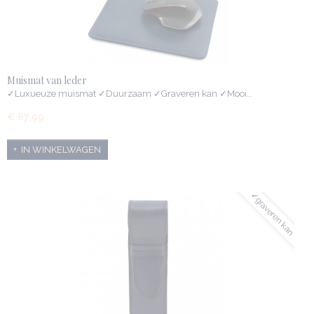
Muismat van leder
✓Luxueuze muismat ✓Duurzaam ✓Graveren kan ✓Mooi…
€ 67,99
IN WINKELWAGEN
✓graveren kan