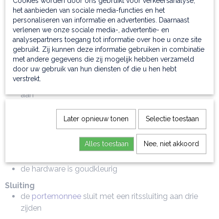
Cookies worden door ons gebruikt voor verkeersanalyse,
Kenmerken
het aanbieden van sociale media-functies en het
de
accordeon portemonnee
heeft een stevige
personaliseren van informatie en advertenties. Daarnaast
verlenen we onze sociale media-, advertentie- en
structuur; is dus stevig
analysepartners toegang tot informatie over hoe u onze site
en twee handige compartimenten
gebruikt. Zij kunnen deze informatie gebruiken in combinatie
metalen Tuscany Leather logo
met andere gegevens die zij mogelijk hebben verzameld
door uw gebruik van hun diensten of die u hen hebt
Binnenkant
verstrekt.
binnenin treft u maar liefst acht credit-card vakken
aan
verder nog een compartiment met ritssluiting voor
uw kleingeld
Later opnieuw tonen
Selectie toestaan
en voorts treft u nog twee compartimenten aan voor
al uw papiergeld
Alles toestaan
Nee, niet akkoord
Hardware
de hardware is goudkleurig
Sluiting
de
portemonnee
sluit met een ritssluiting aan drie
zijden