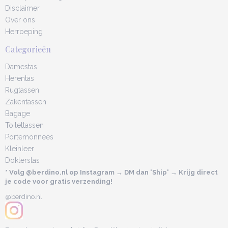
Disclaimer
Over ons
Herroeping
Categorieën
Damestas
Herentas
Rugtassen
Zakentassen
Bagage
Toilettassen
Portemonnees
Kleinleer
Dokterstas
* Volg @berdino.nl op Instagram → DM dan 'Ship' → Krijg direct
je code voor gratis verzending!
@berdino.nl