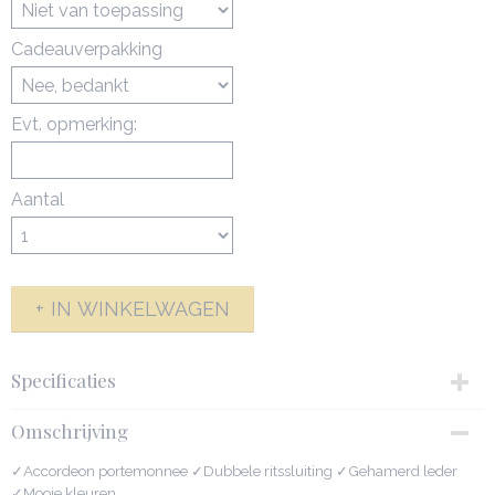
Cadeauverpakking
Evt. opmerking:
Aantal
IN WINKELWAGEN
Specificaties
Productcode
Omschrijving
142331-5138
Netto gewicht
✓Accordeon portemonnee ✓Dubbele ritssluiting ✓Gehamerd leder
0,30 Kg
✓Mooie kleuren