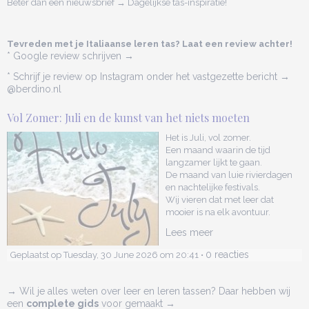
Beter dan een nieuwsbrief → Dagelijkse tas-inspiratie!
Tevreden met je Italiaanse leren tas? Laat een review achter!
* Google review schrijven →
* Schrijf je review op Instagram onder het vastgezette bericht →
@berdino.nl
Vol Zomer: Juli en de kunst van het niets moeten
Het is Juli, vol zomer.
Een maand waarin de tijd
langzamer lijkt te gaan.
De maand van luie rivierdagen
en nachtelijke festivals.
Wij vieren dat met leer dat
mooier is na elk avontuur.
Lees meer
0 reacties
Geplaatst op Tuesday, 30 June 2026 om 20:41 •
→ Wil je alles weten over leer en leren tassen? Daar hebben wij
een
complete gids
voor gemaakt →