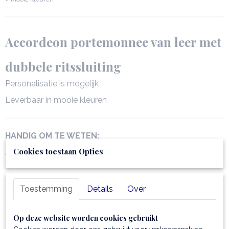
Afmetingen (l,b,h)
19 x 4,50 x 10,50 cm
Accordeon portemonnee van leer met
dubbele ritssluiting
Personalisatie is mogelijk
Leverbaar in mooie kleuren
HANDIG OM TE WETEN:
Cookies toestaan Opties
Afmetingen: 19.00 x 10.30 x 4.50 cm
Gewicht: 0.30 Kg
Toestemming
Details
Over
Samenstelling
deze
exclusieve portemonnee
is gemaakt van
Op deze website worden cookies gebruikt
italiaans gehamerd leder