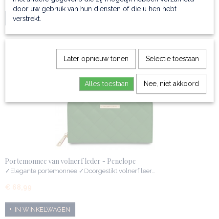
door uw gebruik van hun diensten of die u hen hebt
verstrekt.
IN WINKELWAGEN
Later opnieuw tonen
Selectie toestaan
Alles toestaan
Nee, niet akkoord
Portemonnee van volnerf leder - Penelope
✓Elegante portemonnee ✓Doorgestikt volnerf leer…
€ 68,99
IN WINKELWAGEN