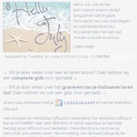
Het is Juli, vol zomer.
Een maand waarin de tijd
langzamer lijkt te gaan.
De maand van luie rivierdagen
en nachtelijke festivals.
Wij vieren dat met leer dat
mooier is na elk avontuur.
Lees meer
0 reacties
Geplaatst op Tuesday, 30 June 2026 om 20:41 •
→ Wil je alles weten over leer en leren tassen? Daar hebben wij
een
complete gids
voor gemaakt →
→ Wil je alles weten over het
graveren van je italiaanse leren
tas
? Daar hebben wij ook een gids voor gemaakt →
Je kan ook afrekenen met je
of met de Webshop
Giftcard
Het concept van Webshop Giftcard is veranderd. De Webshop Giftcard
kan je
omzetten naar een Berdino e-card,
waardoor je het hele
bedrag op je Giftcard kunt besteden. Deze Berdino e-card kan je
natuurlijk ook cadeau doen. Na omzetting van de kaart kies je bij de