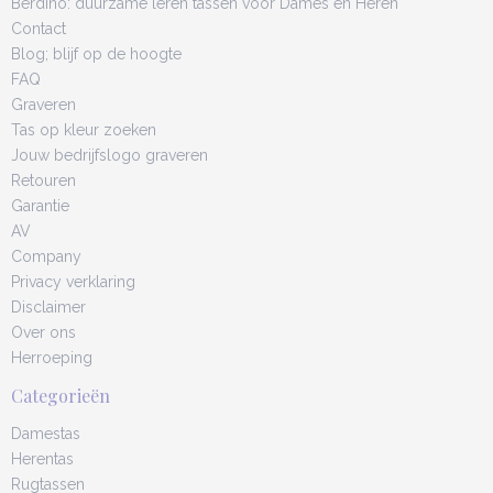
Berdino: duurzame leren tassen voor Dames en Heren
Contact
Blog; blijf op de hoogte
FAQ
Graveren
Tas op kleur zoeken
Jouw bedrijfslogo graveren
Retouren
Garantie
AV
Company
Privacy verklaring
Disclaimer
Over ons
Herroeping
Categorieën
Damestas
Herentas
Rugtassen