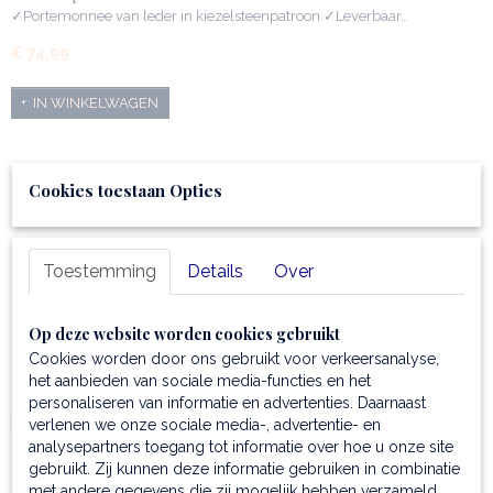
✓Portemonnee van leder in kiezelsteenpatroon ✓Leverbaar…
€ 74,99
IN WINKELWAGEN
Cookies toestaan Opties
Toestemming
Details
Over
Op deze website worden cookies gebruikt
Cookies worden door ons gebruikt voor verkeersanalyse,
het aanbieden van sociale media-functies en het
personaliseren van informatie en advertenties. Daarnaast
Lederen portemonnee - Large - Iside
verlenen we onze sociale media-, advertentie- en
analysepartners toegang tot informatie over hoe u onze site
✓Portemonnee in het formaat large ✓Van leder in een…
gebruikt. Zij kunnen deze informatie gebruiken in combinatie
€ 74,99
met andere gegevens die zij mogelijk hebben verzameld