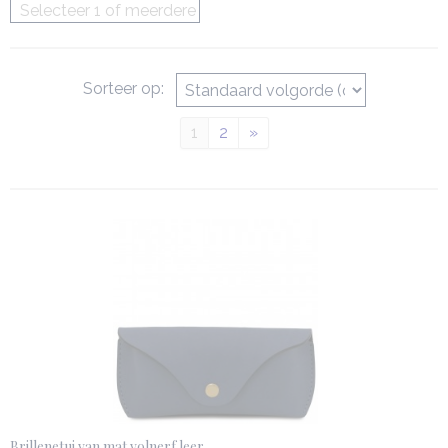
Selecteer 1 of meerdere
opties
Sorteer op:
1
2
»
Brillenetui van mat volnerf leer