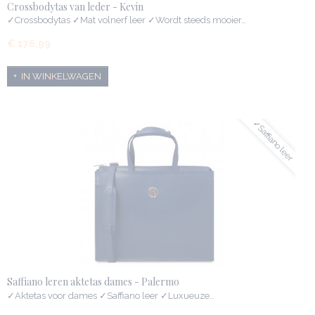
Crossbodytas van leder - Kevin
✓Crossbodytas ✓Mat volnerf leer ✓Wordt steeds mooier…
€ 176,99
IN WINKELWAGEN
✓Saffiano leer
Saffiano leren aktetas dames - Palermo
✓Aktetas voor dames ✓Saffiano leer ✓Luxueuze…