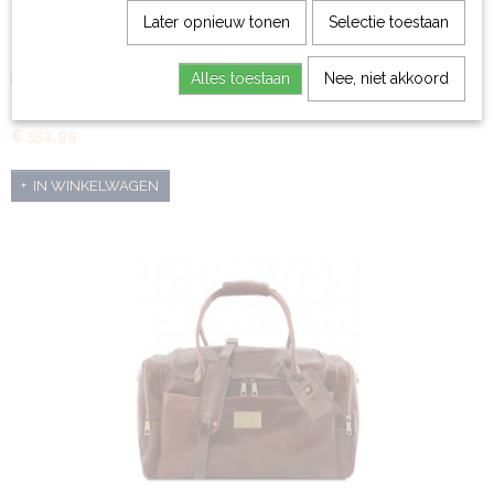
Later opnieuw tonen
Selectie toestaan
Set van reistas en toilettas - Colombo
Alles toestaan
Nee, niet akkoord
✓Set van reistas en toilettas ✓Plantaardig gelooid…
€ 552,99
IN WINKELWAGEN