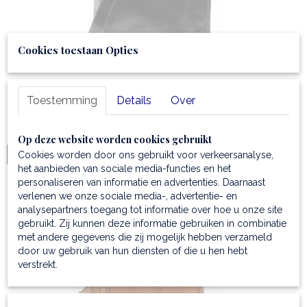
Cookies toestaan Opties
Leren schoudertas met 2 compartimenten
Toestemming
Details
Over
✓Schoudertas voor mannen ✓10" tablet past ✓Luxueuze…
€ 202,99
Op deze website worden cookies gebruikt
Cookies worden door ons gebruikt voor verkeersanalyse,
IN WINKELWAGEN
het aanbieden van sociale media-functies en het
personaliseren van informatie en advertenties. Daarnaast
verlenen we onze sociale media-, advertentie- en
analysepartners toegang tot informatie over hoe u onze site
gebruikt. Zij kunnen deze informatie gebruiken in combinatie
met andere gegevens die zij mogelijk hebben verzameld
door uw gebruik van hun diensten of die u hen hebt
verstrekt.