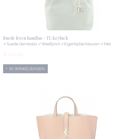
Suede leren handtas - TL Keyluck
✓Suede damestas ✓Weefprint ✓Eigentijdse kleuren ✓Met…
€ 140,99
IN WINKELWAGEN