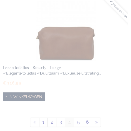
✓graveren kan
Leren toilettas - Smarty - Large
✓Elegante toilettas ✓Duurzaam ✓Luxueuze uitstraling…
€ 116,99
IN WINKELWAGEN
«
1
2
3
4
5
6
»