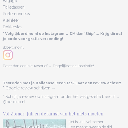
Bagage
Toilettassen
Portemonnees
Kleinleer
Dokterstas
* Volg @berdino.nl op Instagram → DM dan 'Ship' → Krijg direct
je code voor gratis verzending!
@berdino.nl
Beter dan een nieuwsbrief → Dagelijkse tas-inspiratie!
Tevreden met je Italiaanse leren tas? Laat een review achter!
* Google review schrijven →
* Schrijf je review op Instagram onder het vastgezette bericht →
@berdino.nl
Vol Zomer: Juli en de kunst van het niets moeten
Het is Juli, vol zomer.
Een maand waarin de tijd