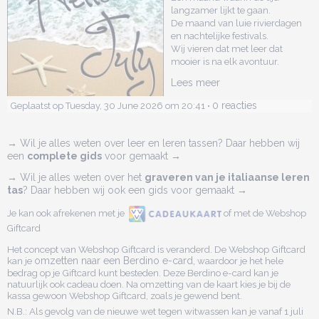
langzamer lijkt te gaan.
De maand van luie rivierdagen
en nachtelijke festivals.
Wij vieren dat met leer dat
mooier is na elk avontuur.
Lees meer
0 reacties
Geplaatst op Tuesday, 30 June 2026 om 20:41 •
→ Wil je alles weten over leer en leren tassen? Daar hebben wij
een
complete gids
voor gemaakt →
→ Wil je alles weten over het
graveren van je italiaanse leren
tas
? Daar hebben wij ook een gids voor gemaakt →
Je kan ook afrekenen met je
of met de Webshop
Giftcard
Het concept van Webshop Giftcard is veranderd. De Webshop Giftcard
kan je
omzetten naar een Berdino e-card,
waardoor je het hele
bedrag op je Giftcard kunt besteden. Deze Berdino e-card kan je
natuurlijk ook cadeau doen. Na omzetting van de kaart kies je bij de
kassa gewoon Webshop Giftcard, zoals je gewend bent.
N.B.: Als gevolg van de nieuwe wet tegen witwassen kan je vanaf 1 juli