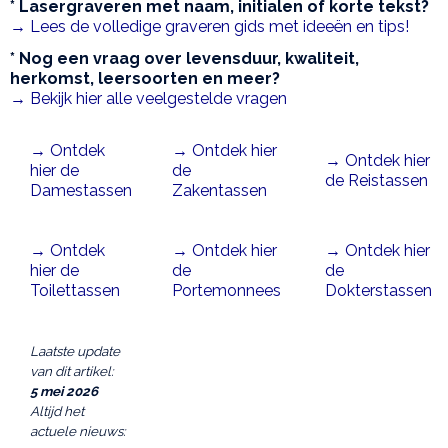
*
Lasergraveren met naam, initialen of korte tekst?
→ Lees de volledige graveren gids met ideeën en tips!
* Nog een vraag over levensduur, kwaliteit,
herkomst, leersoorten en meer?
→ Bekijk hier alle veelgestelde vragen
→ Ontdek
→ Ontdek hier
→ Ontdek hier
hier de
de
de Reistassen
Damestassen
Zakentassen
→ Ontdek
→ Ontdek hier
→ Ontdek hier
hier de
de
de
Toilettassen
Portemonnees
Dokterstassen
Laatste update
van dit artikel:
5 mei 2026
Altijd het
actuele nieuws: