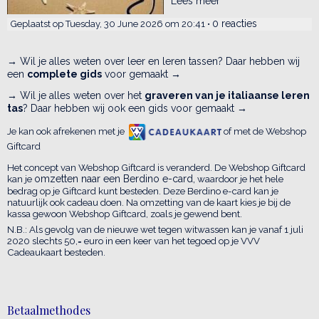
Lees meer
0 reacties
Geplaatst op Tuesday, 30 June 2026 om 20:41 •
→ Wil je alles weten over leer en leren tassen? Daar hebben wij
een
complete gids
voor gemaakt →
→ Wil je alles weten over het
graveren van je italiaanse leren
tas
? Daar hebben wij ook een gids voor gemaakt →
Je kan ook afrekenen met je
of met de Webshop
Giftcard
Het concept van Webshop Giftcard is veranderd. De Webshop Giftcard
kan je
omzetten naar een Berdino e-card,
waardoor je het hele
bedrag op je Giftcard kunt besteden. Deze Berdino e-card kan je
natuurlijk ook cadeau doen. Na omzetting van de kaart kies je bij de
kassa gewoon Webshop Giftcard, zoals je gewend bent.
N.B.: Als gevolg van de nieuwe wet tegen witwassen kan je vanaf 1 juli
2020 slechts 50,= euro in een keer van het tegoed op je VVV
Cadeaukaart besteden.
Betaalmethodes