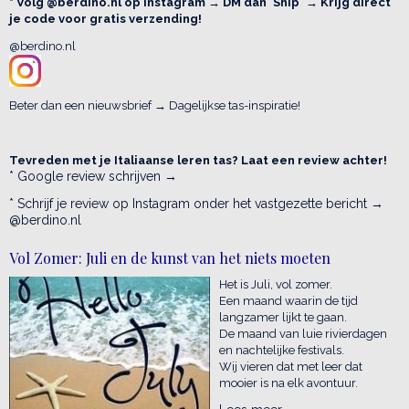
* Volg @berdino.nl op Instagram → DM dan 'Ship' → Krijg direct
je code voor gratis verzending!
@berdino.nl
Beter dan een nieuwsbrief → Dagelijkse tas-inspiratie!
Tevreden met je Italiaanse leren tas? Laat een review achter!
* Google review schrijven →
* Schrijf je review op Instagram onder het vastgezette bericht →
@berdino.nl
Vol Zomer: Juli en de kunst van het niets moeten
Het is Juli, vol zomer.
Een maand waarin de tijd
langzamer lijkt te gaan.
De maand van luie rivierdagen
en nachtelijke festivals.
Wij vieren dat met leer dat
mooier is na elk avontuur.