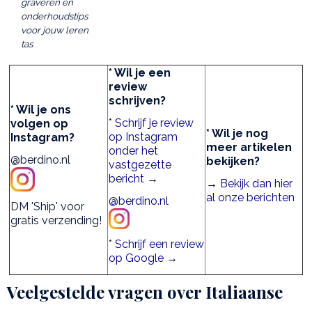
graveren en
onderhoudstips
voor jouw leren
tas
* Wil je een
review
schrijven?
* Wil je ons
* Schrijf je review
volgen op
* Wil je nog
op Instagram
Instagram?
meer artikelen
onder het
@berdino.nl
bekijken?
vastgezette
bericht
→
→ Bekijk dan hier
al onze berichten
@berdino.nl
DM 'Ship' voor
gratis verzending!
*
Schrijf een review
op Google
→
Veelgestelde vragen over Italiaanse