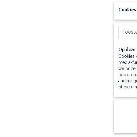
Cookies
Toest
Op deze 
Cookies 
media-fun
we onze s
hoe u onz
andere g
of die u 