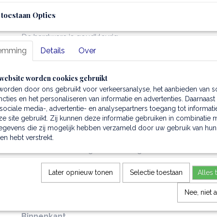
Van binnen heeft de
damestas
1 compartiment en verde
 toestaan Opties
De tas sluit met een ritssluiting.
De hardware is goudkleurig.
emming
Details
Over
Deze clutch wordt geleverd met een beschermende st
stofvrij opbergen verzekerd is.
Het tasje heeft een polyester voering.
website worden cookies gebruikt
worden door ons gebruikt voor verkeersanalyse, het aanbieden van s
cties en het personaliseren van informatie en advertenties. Daarnaast
ociale media-, advertentie- en analysepartners toegang tot informati
Type
e site gebruikt. Zij kunnen deze informatie gebruiken in combinatie 
clutch
egevens die zij mogelijk hebben verzameld door uw gebruik van hun
hen hebt verstrekt.
Samenstelling
deze
clutch
is gemaakt van gehamerd leder
en heeft een sterke polyester voering
Later opnieuw tonen
Selectie toestaan
Alles 
Kenmerken
zachte structuur van het leder
Nee, niet 
1 compartiment
Binnenkant