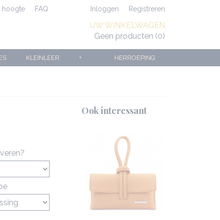
e hoogte
FAQ
Inloggen
Registreren
UW WINKELWAGEN
Geen producten
(0)
ES
KLEINLEER
+
HERROEPING
Ook interessant
averen?
ype