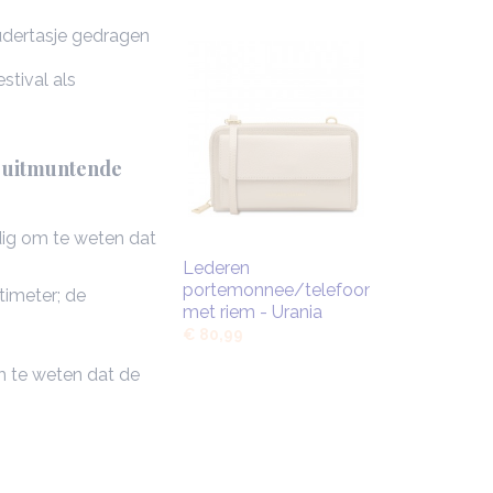
udertasje gedragen
stival als
an uitmuntende
dig om te weten dat
Lederen
portemonnee/telefoonhouder
timeter; de
met riem - Urania
€ 80,99
om te weten dat de