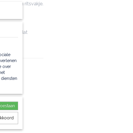
r nog een ritsvakje.
ofzak, zodat
ociale
 verlenen
e over
met
 diensten
toestaan
akkoord