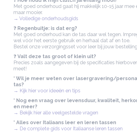
❓
Hoe houd ik mijn clutch jarenlang mooi?
Met goed onderhoud gaat hij makkelijk 10-15 jaar mee e
maar mooier.
→ Volledige onderhoudsgids
❓
Regenbuitje: is dat erg?
Met goed onderhoud kan de tas daar wel tegen. Impre
wel vóór het eerste gebruik en herhaal dat af en toe.
Bestel onze verzorgingsset voor leer bij jouw bestelling
❓
Valt deze tas groot of klein uit?
Precies zoals aangegeven bij de specificaties hierboven
meet!
* Wil je meer weten over lasergravering/persona
tas?
→ Kijk hier voor ideeën en tips
* Nog een vraag over levensduur, kwaliteit, herk
en meer?
→ Bekijk hier alle veelgestelde vragen
* Alles over Italiaans leer en leren tassen
→ De complete gids voor Italiaanse leren tassen