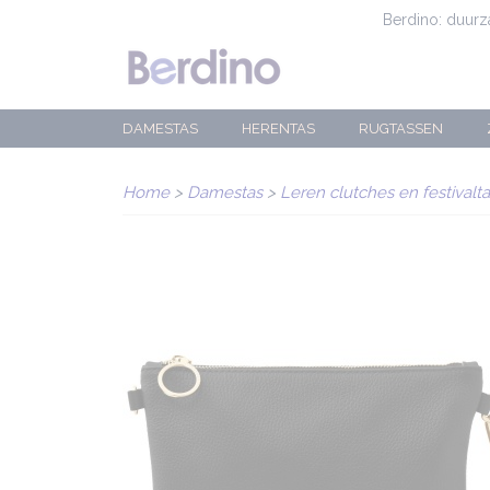
Berdino: duur
DAMESTAS
HERENTAS
RUGTASSEN
Home
>
Damestas
>
Leren clutches en festivalt