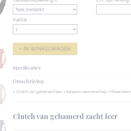
Aantal
IN WINKELWAGEN
Specificaties
Productcode
142029-3956
Omschrijving
Afmetingen (l,b,h)
26 x 4 x 18 cm
✓Clutch van gehamerd leer ✓Italiaans vakmanschap ✓Mooie kleur
Clutch van gehamerd zacht leer