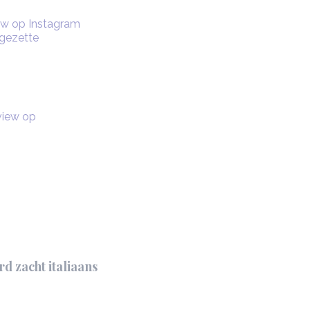
view op Instagram
tgezette
eview op
d zacht italiaans