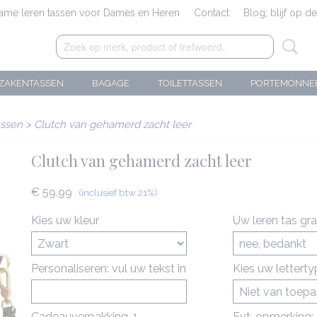
zame leren tassen voor Dames en Heren
Contact
Blog; blijf op d
ZAKENTASSEN
BAGAGE
TOILETTASSEN
PORTEMONNE
assen
>
Clutch van gehamerd zacht leer
Clutch van gehamerd zacht leer
€ 59,99
(inclusief btw 21%)
Kies uw kleur
Uw leren tas gr
Personaliseren: vul uw tekst in
Kies uw lettert
Cadeauverpakking-1
Evt. opmerking: