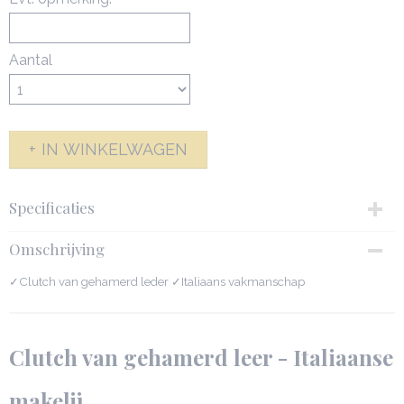
Aantal
IN WINKELWAGEN
Specificaties
Productcode
Omschrijving
141990-3768
Afmetingen (l,b,h)
✓Clutch van gehamerd leder ✓Italiaans vakmanschap
23 x 5,50 x 12,50 cm
Clutch van gehamerd leer - Italiaanse
makelij