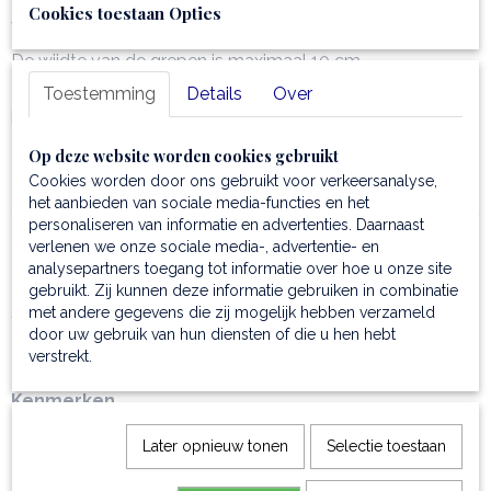
Verder nog een binnenritsvak en een multifunctioneel
Cookies toestaan Opties
vakje.
De wijdte van de grepen is maximaal 10 cm.
Toestemming
Details
Over
Het
mini-tasje
heeft een semi-rigide structuur en heeft
hardware van nikkel.
De voering is polyester.
Op deze website worden cookies gebruikt
Een handige beschermende stofzak wordt meegeleverd.
Cookies worden door ons gebruikt voor verkeersanalyse,
het aanbieden van sociale media-functies en het
personaliseren van informatie en advertenties. Daarnaast
verlenen we onze sociale media-, advertentie- en
Type
analysepartners toegang tot informatie over hoe u onze site
clutch
gebruikt. Zij kunnen deze informatie gebruiken in combinatie
Samenstelling
met andere gegevens die zij mogelijk hebben verzameld
door uw gebruik van hun diensten of die u hen hebt
deze
clutch
is gemaakt van gehamerd leder
verstrekt.
en heeft een sterke polyester voering
Kenmerken
semi-rigide structuur
Later opnieuw tonen
Selectie toestaan
1 compartiment
Binnenkant