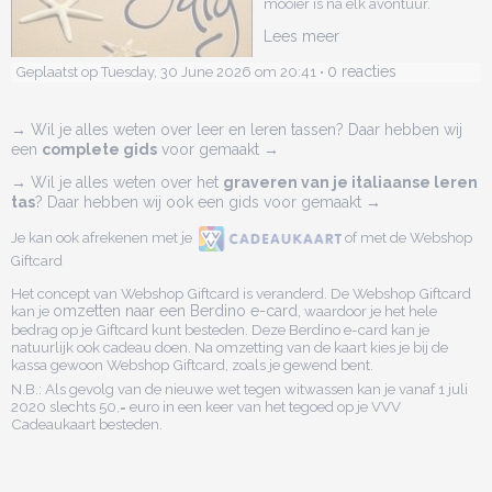
mooier is na elk avontuur.
Lees meer
0 reacties
Geplaatst op Tuesday, 30 June 2026 om 20:41 •
→ Wil je alles weten over leer en leren tassen? Daar hebben wij
een
complete gids
voor gemaakt →
→ Wil je alles weten over het
graveren van je italiaanse leren
tas
? Daar hebben wij ook een gids voor gemaakt →
Je kan ook afrekenen met je
of met de Webshop
Giftcard
Het concept van Webshop Giftcard is veranderd. De Webshop Giftcard
kan je
omzetten naar een Berdino e-card,
waardoor je het hele
bedrag op je Giftcard kunt besteden. Deze Berdino e-card kan je
natuurlijk ook cadeau doen. Na omzetting van de kaart kies je bij de
kassa gewoon Webshop Giftcard, zoals je gewend bent.
N.B.: Als gevolg van de nieuwe wet tegen witwassen kan je vanaf 1 juli
2020 slechts 50,= euro in een keer van het tegoed op je VVV
Cadeaukaart besteden.