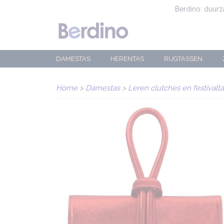
Berdino: duur
DAMESTAS
HERENTAS
RUGTASSEN
Home
>
Damestas
>
Leren clutches en festivalt