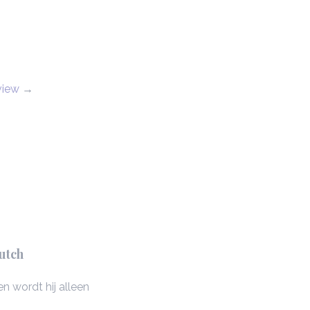
view
→
utch
n wordt hij alleen