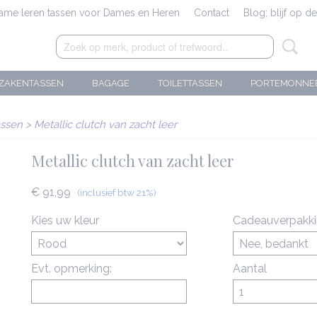
zame leren tassen voor Dames en Heren
Contact
Blog; blijf op d
ZAKENTASSEN
BAGAGE
TOILETTASSEN
PORTEMONNE
assen
>
Metallic clutch van zacht leer
Metallic clutch van zacht leer
€ 91,99
(inclusief btw 21%)
Kies uw kleur
Cadeauverpakk
Evt. opmerking:
Aantal