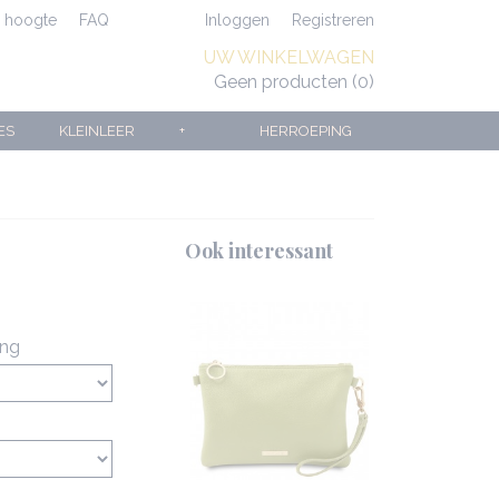
e hoogte
FAQ
Inloggen
Registreren
UW WINKELWAGEN
Geen producten
(0)
ES
KLEINLEER
+
HERROEPING
Ook interessant
ing