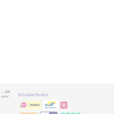
m → DM
Betaalmethodes
e voor