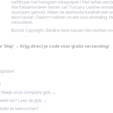
certificaat met hologram inbegrepen | Met liefde verz
Alle italiaanse leren tassen van Tuscany Leather worde
duurzaam gelooid. Alleen de allerbeste kwaliteit leer w
deze tassen. Daarom hebben ze een luxe uitstraling. Het
verouderen.
©2026 Copyright_Berdino leren tassen Alle rechten v
'Ship' → Krijg direct je code voor gratis verzending!
piratie!
l
n? Bekijk onze complete gids
→
 leren tas? Lees de gids →
heid en leersoorten?