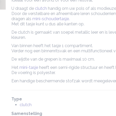
Ideaal voor een avond of voor een festival.
U draagt de
clutch
handig om uw pols of als modieuz
Door de verstelbare en afneembare leren schouderriem
dragen als
mini-schoudertasje.
Met dit tasje kunt u dus alle kanten op.
De clutch is gemaakt van soepel metallic leer en is lev
kleuren.
Van binnen heeft het tasje 1 compartiment.
Verder nog een binnenritsvak en een multifunctioneel v
De wijdte van de grepen is maximaal 10 cm.
Het
mini-tasje
heeft een semi-rigide structuur en heeft 
De voering is polyester.
Een handige beschermende stofzak wordt meegelever
Type
clutch
Samenstelling