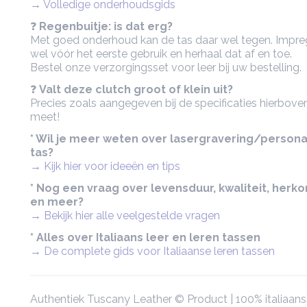
→ Volledige onderhoudsgids
❓
Regenbuitje: is dat erg?
Met goed onderhoud kan de tas daar wel tegen. Impre
wel vóór het eerste gebruik en herhaal dat af en toe.
Bestel onze verzorgingsset voor leer bij uw bestelling.
❓
Valt deze clutch groot of klein uit?
Precies zoals aangegeven bij de specificaties hierboven
meet!
* Wil je meer weten over lasergravering/persona
tas?
→ Kijk hier voor ideeën en tips
* Nog een vraag over levensduur, kwaliteit, herk
en meer?
→ Bekijk hier alle veelgestelde vragen
* Alles over Italiaans leer en leren tassen
→ De complete gids voor Italiaanse leren tassen
Authentiek Tuscany Leather © Product | 100% italiaans 