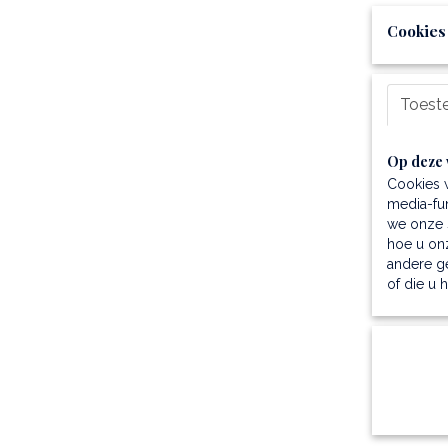
Cookies
Toest
Op deze 
Cookies 
media-fun
we onze s
hoe u onz
andere g
of die u 