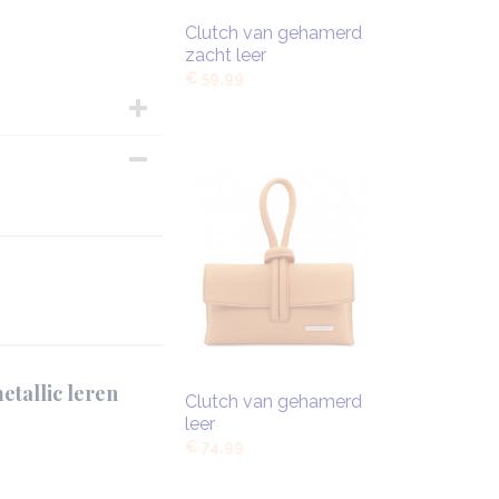
Clutch van gehamerd
zacht leer
€ 59,99
 cm
etallic leren
Clutch van gehamerd
leer
€ 74,99