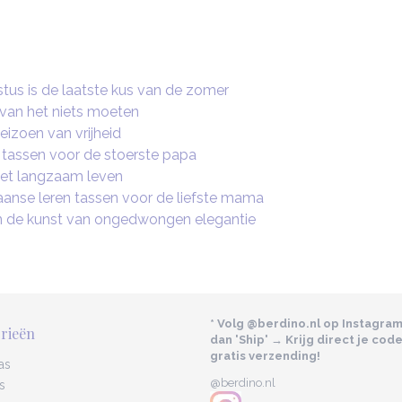
us is de laatste kus van de zomer
 van het niets moeten
seizoen van vrijheid
 tassen voor de stoerste papa
 het langzaam leven
aanse leren tassen voor de liefste mama
n de kunst van ongedwongen elegantie
* Volg @berdino.nl op Instagra
rieën
dan 'Ship' → Krijg direct je cod
gratis verzending!
as
@berdino.nl
s