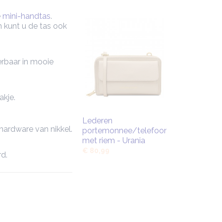
e
mini-handtas
.
 kunt u de tas ook
erbaar in mooie
akje.
Lederen
hardware van nikkel.
portemonnee/telefoonhouder
met riem - Urania
€ 80,99
d.