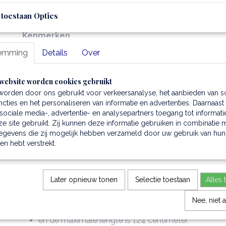
zacht leder
 toestaan Opties
polyester voering
Kenmerken
semi-rigide structuur
emming
Details
Over
1 compartiment
Binnenkant
website worden cookies gebruikt
binnenritsvak
worden door ons gebruikt voor verkeersanalyse, het aanbieden van s
open vak
cties en het personaliseren van informatie en advertenties. Daarnaast
ociale media-, advertentie- en analysepartners toegang tot informati
Schouderriem
e site gebruikt. Zij kunnen deze informatie gebruiken in combinatie 
verstelbare tevens afneembare lederen schouderr
egevens die zij mogelijk hebben verzameld door uw gebruik van hun
de wijdte van de grepen is maimaal 10 cm.
hen hebt verstrekt.
Hardware
nikkel hardware
Later opnieuw tonen
Selectie toestaan
Alles 
Aanvullende kenmerken
de wijdte van de greep is maximaal 10 centimeter
Nee, niet 
de minimale lengte van de schouderrien is 61 cent
en de maximale lengte is 124 centimeter