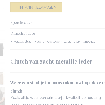
IN WINKELWAGEN
Specificaties
Productcode
141993-6081
Omschrijving
Afmetingen (l,b,h)
23 x 5,50 x 12,50
✓Metallic clutch ✓Gehamerd leder ✓Italiaans vakmanschap
Clutch van zacht metallic leder
Weer een staaltje italiaans vakmanschap; deze m
clutch
Zoals altijd weer een prima prijs-kwaliteit verhouding.