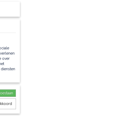
ociale
 verlenen
e over
met
iem
 diensten
toestaan
akkoord
imeter