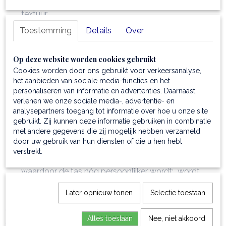
italiaans gehamerd leer voor een luxe vibe en aparte
textuur
Handige tablet-etui:
met meerdere credit-card vakken
Toestemming
Details
Over
binnenin, een multifunctioneel open vak en een
gewatteerd compartiment voor je tablet
Op deze website worden cookies gebruikt
Afmetingen:
28,5 x 2,5 x 22,5 cm
Cookies worden door ons gebruikt voor verkeersanalyse,
Gewicht
:0,08 kg
het aanbieden van sociale media-functies en het
Semi-rigide structuur: en met 1 compartiment
soepel
personaliseren van informatie en advertenties. Daarnaast
zonder vorm te verliezen
verlenen we onze sociale media-, advertentie- en
Voering:
sterke polyester voering
analysepartners toegang tot informatie over hoe u onze site
gebruikt. Zij kunnen deze informatie gebruiken in combinatie
Luxe afwerking:
gunmetal hardware & hot-stamping
met andere gegevens die zij mogelijk hebben verzameld
met het TL logo
door uw gebruik van hun diensten of die u hen hebt
Sluiting:
ritssluiting
verstrekt.
Extra's
: graveren met initialen of naam is mogelijk,
waardoor de tas nóg persoonlijker wordt; wordt
geleverd met een beschermende stofzak voor droog
Later opnieuw tonen
Selectie toestaan
en veilig opbergen
* Ontdek alle zakentassen van italiaans ambachtelijk
Alles toestaan
Nee, niet akkoord
gelooid leer →