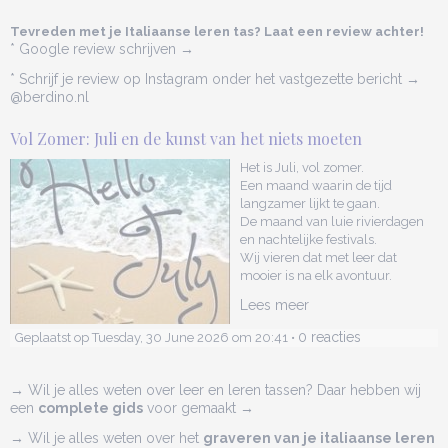
Tevreden met je Italiaanse leren tas? Laat een review achter!
* Google review schrijven →
* Schrijf je review op Instagram onder het vastgezette bericht →
@berdino.nl
Vol Zomer: Juli en de kunst van het niets moeten
Het is Juli, vol zomer.
Een maand waarin de tijd
langzamer lijkt te gaan.
De maand van luie rivierdagen
en nachtelijke festivals.
Wij vieren dat met leer dat
mooier is na elk avontuur.
Lees meer
0 reacties
Geplaatst op Tuesday, 30 June 2026 om 20:41 •
→ Wil je alles weten over leer en leren tassen? Daar hebben wij
een
complete gids
voor gemaakt →
→ Wil je alles weten over het
graveren van je italiaanse leren