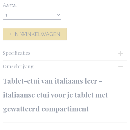
Aantal
IN WINKELWAGEN
Specificaties
Productcode
Omschrijving
142593-6862
Netto gewicht
Tablet-etui van italiaans leer -
0,08 Kg
Bruto gewicht
italiaanse etui voor je tablet met
0,50 Kg
Afmetingen (l,b,h)
gewatteerd compartiment
28,50 x 2,50 x 22,50 cm