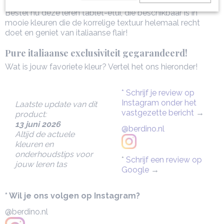
Bestel nu deze leren tablet-etui, die beschikbaar is in
mooie kleuren die de korrelige textuur helemaal recht
doet en geniet van italiaanse flair!
Pure italiaanse exclusiviteit gegarandeerd!
Wat is jouw favoriete kleur? Vertel het ons hieronder!
* Schrijf je review op
Instagram onder het
Laatste update van dit
vastgezette bericht
→
product:
13 juni 2026
@berdino.nl
Altijd de actuele
kleuren en
onderhoudstips voor
*
Schrijf een review op
jouw leren tas
Google
→
* Wil je ons volgen op Instagram?
@berdino.nl