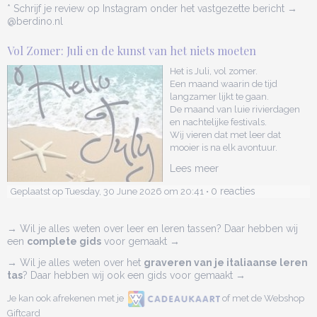
* Schrijf je review op Instagram onder het vastgezette bericht →
@berdino.nl
Vol Zomer: Juli en de kunst van het niets moeten
Het is Juli, vol zomer.
Een maand waarin de tijd
langzamer lijkt te gaan.
De maand van luie rivierdagen
en nachtelijke festivals.
Wij vieren dat met leer dat
mooier is na elk avontuur.
Lees meer
0 reacties
Geplaatst op Tuesday, 30 June 2026 om 20:41 •
→ Wil je alles weten over leer en leren tassen? Daar hebben wij
een
complete gids
voor gemaakt →
→ Wil je alles weten over het
graveren van je italiaanse leren
tas
? Daar hebben wij ook een gids voor gemaakt →
Je kan ook afrekenen met je
of met de Webshop
Giftcard