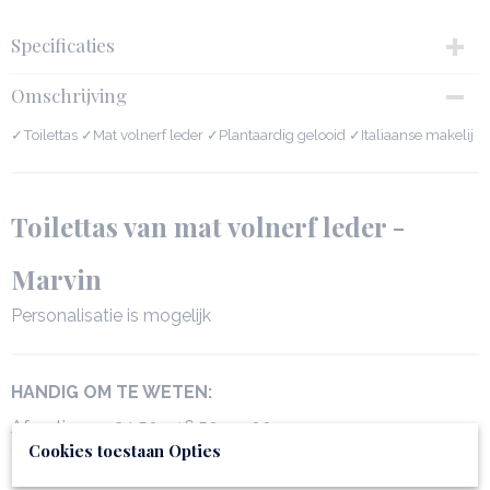
Specificaties
Productcode
Omschrijving
142326-5196
Netto gewicht
✓Toilettas ✓Mat volnerf leder ✓Plantaardig gelooid ✓Italiaanse makelij
0,37 Kg
Afmetingen (l,b,h)
24,50 x 9 x 16,50 cm
Toilettas van mat volnerf leder -
Marvin
Personalisatie is mogelijk
HANDIG OM TE WETEN:
Afmetingen: 24.50 x 16.50 x 9.00 cm
Gewicht: 0.37 Kg
Cookies toestaan Opties