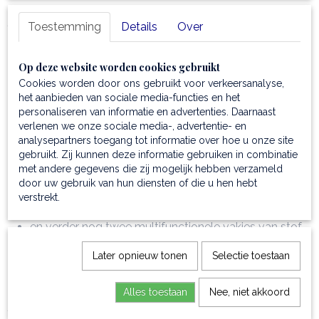
Samenstelling
Toestemming
Details
Over
deze
prachtige toilettas
is gemaakt van mat volnerf
italiaans leder; handmatig gepigmenteerd en
Op deze website worden cookies gebruikt
plantaardig gelooid
Cookies worden door ons gebruikt voor verkeersanalyse,
de
toilettas
heeft een katoenen voering
het aanbieden van sociale media-functies en het
personaliseren van informatie en advertenties. Daarnaast
Kenmerken
verlenen we onze sociale media-, advertentie- en
in de tas vindt u twee handige compartimenten
analysepartners toegang tot informatie over hoe u onze site
Buitenkant
gebruikt. Zij kunnen deze informatie gebruiken in combinatie
met andere gegevens die zij mogelijk hebben verzameld
geimpregneerd met het Tuscany Leather logo
door uw gebruik van hun diensten of die u hen hebt
Binnenkant
verstrekt.
binnenin treft u een handig ritsvak aan
en verder nog twee multifunctionele vakjes van stof
Hardware
Later opnieuw tonen
Selectie toestaan
de hardware is antiek koperkleurig
en nikkel hardware
Alles toestaan
Nee, niet akkoord
Sluiting