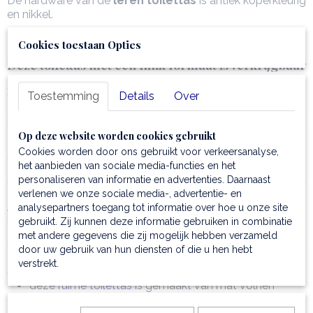
De hardware van de
leren toilettas
is antiek koperkleurig
en nikkel.
De
toilettas
sluit handig met een ritssluiting.
Cookies toestaan Opties
Deze toilettas met een flink formaat is verkrijgbaar
in verschillende mooie kleuren.
Toestemming
Details
Over
Op deze website worden cookies gebruikt
Hieronder vindt u nog overzichtelijk de kenmerken van
Cookies worden door ons gebruikt voor verkeersanalyse,
deze
prachtige lederen toilettas
.
het aanbieden van sociale media-functies en het
personaliseren van informatie en advertenties. Daarnaast
verlenen we onze sociale media-, advertentie- en
Afmetingen: 26 x 13 x 13,5 cm
analysepartners toegang tot informatie over hoe u onze site
Gewicht: 0,5 kg.
gebruikt. Zij kunnen deze informatie gebruiken in combinatie
met andere gegevens die zij mogelijk hebben verzameld
door uw gebruik van hun diensten of die u hen hebt
verstrekt.
Samenstelling
deze
ruime toilettas
is gemaakt van mat volnerf
kwaliteitsleder, dat plantaardig is gelooid en