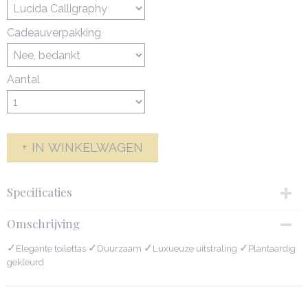
Cadeauverpakking
Aantal
IN WINKELWAGEN
Specificaties
Productcode
Omschrijving
34-2990
✓
Afmetingen (l,b,h)
✓
✓
✓
Elegante toilettas
Duurzaam
Luxueuze uitstraling
Plantaardig
26 x 13 x 13,50 cm
gekleurd