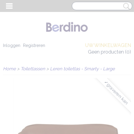
UW WINKELWAGEN
Inloggen
Registreren
Geen producten
(0)
Home
>
Toilettassen
>
Leren toilettas - Smarty - Large
✓graveren kan
EN HEREN