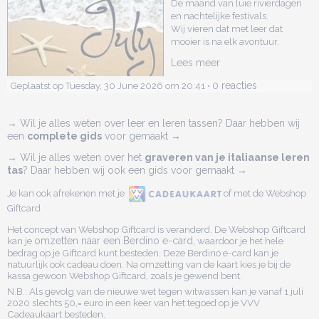
De maand van luie rivierdagen
en nachtelijke festivals.
Wij vieren dat met leer dat
mooier is na elk avontuur.
Lees meer
0 reacties
Geplaatst op Tuesday, 30 June 2026 om 20:41 •
→ Wil je alles weten over leer en leren tassen? Daar hebben wij
een
complete gids
voor gemaakt →
→ Wil je alles weten over het
graveren van je italiaanse leren
tas
? Daar hebben wij ook een gids voor gemaakt →
Je kan ook afrekenen met je
of met de Webshop
Giftcard
Het concept van Webshop Giftcard is veranderd. De Webshop Giftcard
kan je
omzetten naar een Berdino e-card,
waardoor je het hele
bedrag op je Giftcard kunt besteden. Deze Berdino e-card kan je
natuurlijk ook cadeau doen. Na omzetting van de kaart kies je bij de
kassa gewoon Webshop Giftcard, zoals je gewend bent.
N.B.: Als gevolg van de nieuwe wet tegen witwassen kan je vanaf 1 juli
2020 slechts 50,= euro in een keer van het tegoed op je VVV
Cadeaukaart besteden.