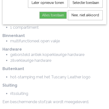
handmatig is gepigmenteerd
Later opnieuw tonen
Selectie toestaan
katoenen voering
Alles toestaan
Nee, niet akkoord
Kenmerken
semi-rigide structuur
1 compartiment
Binnenkant
multifunctioneel open vakje
Hardware
geborsteld antiek koperkleurige hardware
zilverkleurige hardware
Buitenkant
hot-stamping met het Tuscany Leather logo
Sluiting
ritssluiting
Een beschermende stofzak wordt meegeleverd.