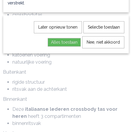
verstrekt.
Type
crossbodytas
Materiaal
Later opnieuw tonen
Selectie toestaan
volnerf leder
Alles toestaan
Nee, niet akkoord
Binnenmateriaal
katoenen voering
natuurlijke voering
Buitenkant
rigide structuur
ritsvak aan de achterkant
Binnenkant
Deze
italiaanse lederen crossbody tas voor
heren
heeft 3 compartimenten
binnenritsvak