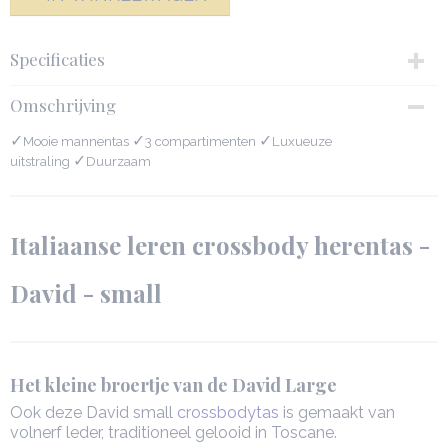
Specificaties
Productcode
Omschrijving
62-1973
✓
Afmetingen (l,b,h)
✓
✓
Mooie mannentas
3 compartimenten
Luxueuze
21,50 x 7 x 24 cm
✓
uitstraling
Duurzaam
Italiaanse leren crossbody herentas -
David - small
Het kleine broertje van de David Large
Ook deze David small
crossbodytas
is gemaakt van
volnerf leder, traditioneel gelooid in Toscane.