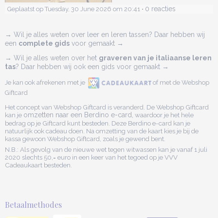
0 reacties
Geplaatst op Tuesday, 30 June 2026 om 20:41 •
→ Wil je alles weten over leer en leren tassen? Daar hebben wij
een
complete gids
voor gemaakt →
→ Wil je alles weten over het
graveren van je italiaanse leren
tas
? Daar hebben wij ook een gids voor gemaakt →
Je kan ook afrekenen met je
of met de Webshop
Giftcard
Het concept van Webshop Giftcard is veranderd. De Webshop Giftcard
kan je
omzetten naar een Berdino e-card,
waardoor je het hele
bedrag op je Giftcard kunt besteden. Deze Berdino e-card kan je
natuurlijk ook cadeau doen. Na omzetting van de kaart kies je bij de
kassa gewoon Webshop Giftcard, zoals je gewend bent.
N.B.: Als gevolg van de nieuwe wet tegen witwassen kan je vanaf 1 juli
2020 slechts 50,= euro in een keer van het tegoed op je VVV
Cadeaukaart besteden.
Betaalmethodes