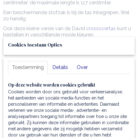
centimeter; de maximale lengte is 117 centimter.
Een beschermende stofzak is bij de tas inbegrepen. Wel
zo handig.
Ook deze kleine versie van de David
crossovertas
kunt u
bestellen in verschillende mooie kleuren.
En ja - u raad het al - ook deze tas kan gepersonaliseerd
Cookies toestaan Opties
worden.
Leuk weetje:
Toestemming
Details
Over
Graveren is niet hetzelfde als embossing.
Graveren is branden met een laserstraal in het leer,
embossing is een reliëftechniek.
Op deze website worden cookies gebruikt
Cookies worden door ons gebruikt voor verkeersanalyse,
het aanbieden van sociale media-functies en het
personaliseren van informatie en advertenties. Daarnaast
HANDIG OM TE WETEN:
verlenen we onze sociale media-, advertentie- en
Afmetingen : 21,5 x 24 x 7 cm.
analysepartners toegang tot informatie over hoe u onze site
Gewicht: 0,9 kg.
gebruikt. Zij kunnen deze informatie gebruiken in combinatie
met andere gegevens die zij mogelijk hebben verzameld
door uw gebruik van hun diensten of die u hen hebt