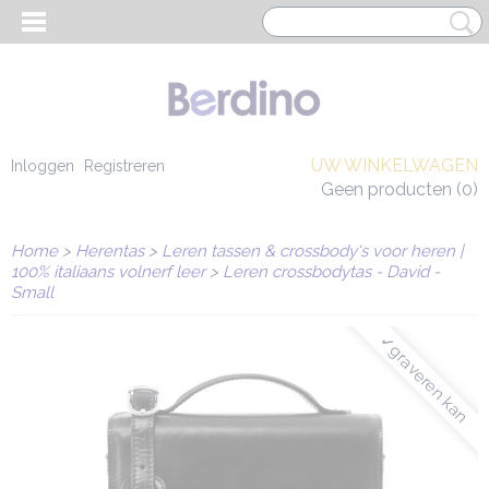
UW WINKELWAGEN
Inloggen
Registreren
Geen producten
(0)
Home
>
Herentas
>
Leren tassen & crossbody's voor heren |
100% italiaans volnerf leer
>
Leren crossbodytas - David -
Small
✓graveren kan
EN HEREN