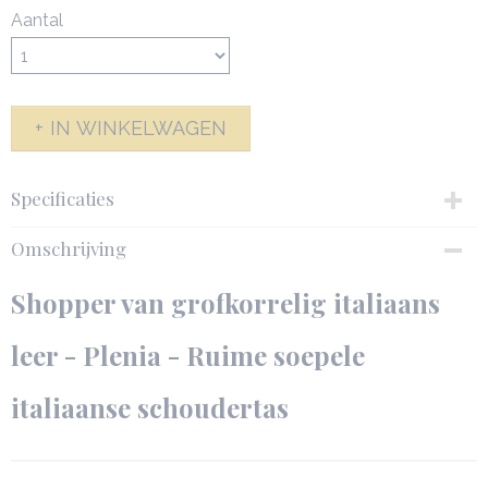
Aantal
IN WINKELWAGEN
Specificaties
Productcode
Omschrijving
142569-6417
Netto gewicht
Shopper van grofkorrelig italiaans
0,77 Kg
Afmetingen (l,b,h)
leer - Plenia - Ruime soepele
43,50 x 14 x 26 cm
italiaanse schoudertas