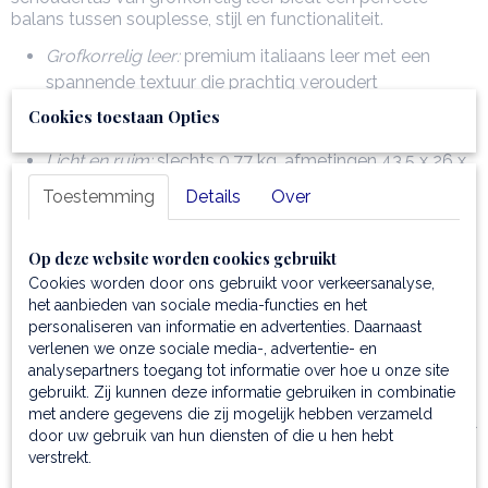
balans tussen souplesse, stijl en functionaliteit.
Grofkorrelig leer:
premium italiaans leer met een
spannende textuur die prachtig veroudert
Soepele structuur:
flexibel en comfortabel, maar
Cookies toestaan Opties
behoudt een elegant silhouette
Licht en ruim:
slechts 0,77 kg, afmetingen 43,5 x 26 x
14 cm, in deze tas passen alle A4-documenten
Toestemming
Details
Over
Veelzijdig dragen:
verstelbare schouderriem van leer
Praktische indeling:
2 compartimenten, een centraal
Op deze website worden cookies gebruikt
compartiment met ritssluiting, een vak met ritssluiting
Cookies worden door ons gebruikt voor verkeersanalyse,
en een multifunctioneel open vak
het aanbieden van sociale media-functies en het
Luxe afwerking:
goudkleurige hardware en gold-hot-
personaliseren van informatie en advertenties. Daarnaast
stamping van het TL logo
verlenen we onze sociale media-, advertentie- en
Inclusief stofzak:
voor veilige opslag en bescherming
analysepartners toegang tot informatie over hoe u onze site
gebruikt. Zij kunnen deze informatie gebruiken in combinatie
tegen alle invloeden
met andere gegevens die zij mogelijk hebben verzameld
Duurzame tas:
gaat zelfs bij minimaal onderhoud heel
door uw gebruik van hun diensten of die u hen hebt
lang mee en wordt steeds mooier
verstrekt.
Graveren kan:
met je naam, een korte tekst of je