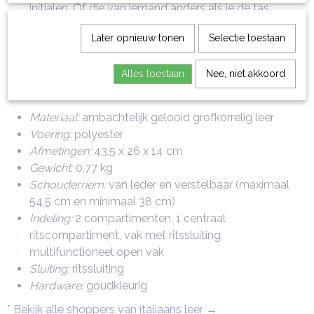
initialen. Of die van iemand anders als je de tas
cadeau doet
Later opnieuw tonen
Selectie toestaan
Productspecificaties shopper van leer
Alles toestaan
Nee, niet akkoord
Plenia
Materiaal:
ambachtelijk gelooid grofkorrelig leer
Voering:
polyester
Afmetingen:
43,5 x 26 x 14 cm
Gewicht:
0,77 kg
Schouderriem:
van leder en verstelbaar (maximaal
54,5 cm en minimaal 38 cm)
Indeling:
2 compartimenten, 1 centraal
ritscompartiment, vak met ritssluiting,
multifunctioneel open vak
Sluiting:
ritssluiting
Hardware:
goudkleurig
* Bekijk alle shoppers van italiaans leer →