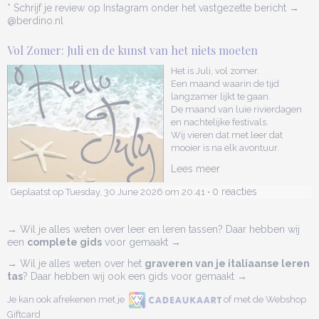
* Schrijf je review op Instagram onder het vastgezette bericht →
@berdino.nl
Vol Zomer: Juli en de kunst van het niets moeten
Het is Juli, vol zomer.
Een maand waarin de tijd
langzamer lijkt te gaan.
De maand van luie rivierdagen
en nachtelijke festivals.
Wij vieren dat met leer dat
mooier is na elk avontuur.
Lees meer
0 reacties
Geplaatst op Tuesday, 30 June 2026 om 20:41 •
→ Wil je alles weten over leer en leren tassen? Daar hebben wij
een
complete gids
voor gemaakt →
→ Wil je alles weten over het
graveren van je italiaanse leren
tas
? Daar hebben wij ook een gids voor gemaakt →
Je kan ook afrekenen met je
of met de Webshop
Giftcard