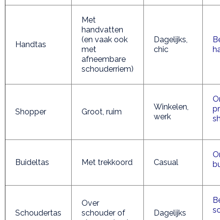
Met
handvatten
(en vaak ook
Dagelijks,
Be
Handtas
met
chic
h
afneembare
schouderriem)
O
Winkelen,
p
Shopper
Groot, ruim
werk
s
O
Buideltas
Met trekkoord
Casual
b
Be
Over
s
Schoudertas
schouder of
Dagelijks