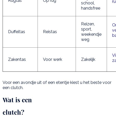
Rugtas
Op rug
r
school,
handsfree
Reizen,
O
sport,
v
Duffeltas
Reistas
weekendje
b
weg
Vi
Zakentas
Voor werk
Zakelijk
z
Voor een avondje uit of een etentje kiest u het beste voor
een clutch.
Wat is een
clutch?