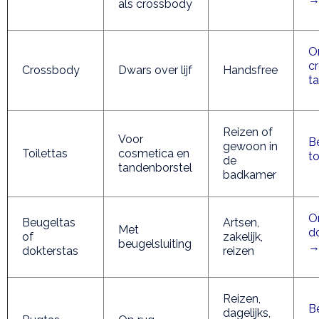
als crossbody
O
c
Crossbody
Dwars over lijf
Handsfree
t
Reizen of
Voor
Be
gewoon in
Toilettas
cosmetica en
t
de
tandenborstel
badkamer
O
Beugeltas
Artsen,
Met
d
of
zakelijk,
beugelsluiting
dokterstas
reizen
Reizen,
Be
dagelijks,