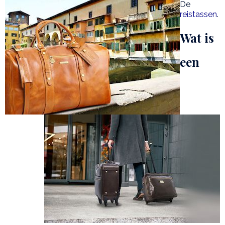
De
reistassen
.
Wat is
een