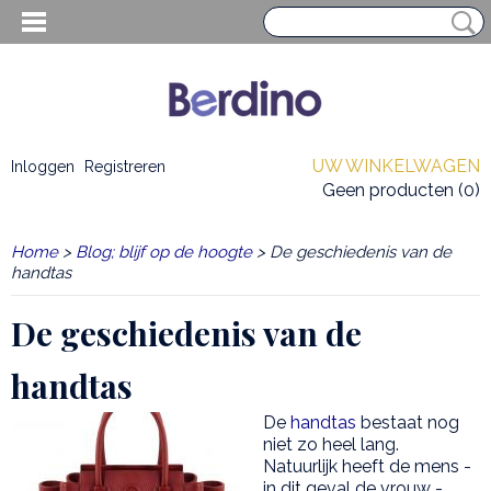
UW WINKELWAGEN
Inloggen
Registreren
Geen producten
(0)
Home
>
Blog; blijf op de hoogte
> De geschiedenis van de
handtas
De geschiedenis van de
handtas
De
handtas
bestaat nog
niet zo heel lang.
EN HEREN
Natuurlijk heeft de mens -
in dit geval de vrouw -