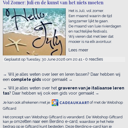
Vol Zomer: Juli en de kunst van het niets moeten
Het is Juli, vol zomer.
Een maand waarin de tijd
langzamer lijkt te gaan.
De maand van luie rivierdagen
en nachtelijke festivals.
Wij vieren dat met leer dat
mooier is na elk avontuur.
Lees meer
0 reacties
Geplaatst op Tuesday, 30 June 2026 om 20:41 •
→ Wil je alles weten over leer en leren tassen? Daar hebben wij
een
complete gids
voor gemaakt →
→ Wil je alles weten over het
graveren van je italiaanse leren
tas
? Daar hebben wij ook een gids voor gemaakt →
Je kan ook afrekenen met je
of met de Webshop
Giftcard
Het concept van Webshop Giftcard is veranderd. De Webshop Giftcard
kan je
omzetten naar een Berdino e-card,
waardoor je het hele
bedrag op je Giftcard kunt besteden. Deze Berdino e-card kan je