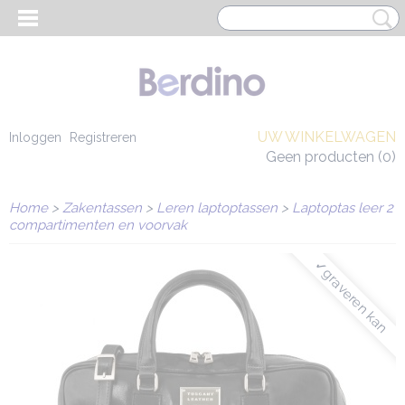
UW WINKELWAGEN
Inloggen
Registreren
Geen producten
(0)
Home
>
Zakentassen
>
Leren laptoptassen
>
Laptoptas leer 2
compartimenten en voorvak
✓graveren kan
EN HEREN