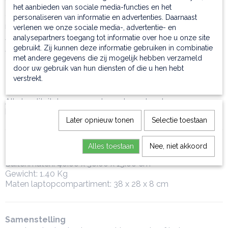
het aanbieden van sociale media-functies en het
Op de bodem heeft deze laptoptas beschermende
personaliseren van informatie en advertenties. Daarnaast
metalen voetjes.
verlenen we onze sociale media-, advertentie- en
analysepartners toegang tot informatie over hoe u onze site
Verder is de kantoortas nog voorzien van een vak aan de
gebruikt. Zij kunnen deze informatie gebruiken in combinatie
voorkant - met sluiting. De tas sluit met een ritssluiting.
met andere gegevens die zij mogelijk hebben verzameld
door uw gebruik van hun diensten of die u hen hebt
De hardware is antiek koperkleurig en verder nikkel.
verstrekt.
De tas heeft een katoenen voering.
Alle kwaliteitstassen worden geleverd met een
beschermende stofzak; deze ook.
Later opnieuw tonen
Selectie toestaan
Alles toestaan
Nee, niet akkoord
HANDIG OM TE WETEN:
Buitenmaten: 40.00 x 30.00 x 15.00 cm
Gewicht: 1.40 Kg
Maten laptopcompartiment: 38 x 28 x 8 cm
Samenstelling