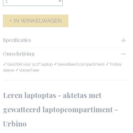
IN WINKELWAGEN
Specificaties
Productcode
Omschrijving
312-3404
✓
Afmetingen (l,b,h)
✓
✓
Geschikt voor 15,6" laptop
Gewatteerd compartiment
Trolley
40 x 15 x 30 cm
✓
sleeve
Volnerf leer
Leren laptoptas - aktetas met
gewatteerd laptopcompartiment -
Urbino