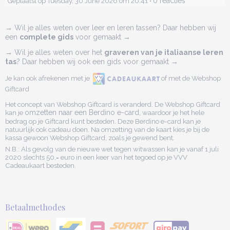
0 reacties
Geplaatst op Tuesday, 30 June 2026 om 20:41 •
→ Wil je alles weten over leer en leren tassen? Daar hebben wij
een
complete gids
voor gemaakt →
→ Wil je alles weten over het
graveren van je italiaanse leren
tas
? Daar hebben wij ook een gids voor gemaakt →
Je kan ook afrekenen met je
of met de Webshop
Giftcard
Het concept van Webshop Giftcard is veranderd. De Webshop Giftcard
kan je
omzetten naar een Berdino e-card,
waardoor je het hele
bedrag op je Giftcard kunt besteden. Deze Berdino e-card kan je
natuurlijk ook cadeau doen. Na omzetting van de kaart kies je bij de
kassa gewoon Webshop Giftcard, zoals je gewend bent.
N.B.: Als gevolg van de nieuwe wet tegen witwassen kan je vanaf 1 juli
2020 slechts 50,= euro in een keer van het tegoed op je VVV
Cadeaukaart besteden.
Betaalmethodes