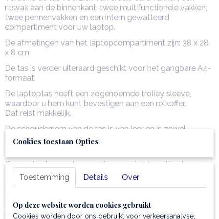
ritsvak aan de binnenkant; twee multifunctionele vakken,
twee pennenvakken en een intern gewatteerd
compartiment voor uw laptop.
De afmetingen van het laptopcompartiment zijn: 38 x 28
x 8 cm.
De tas is verder uiteraard geschikt voor het gangbare A4-
formaat.
De laptoptas heeft een zogenoemde trolley sleeve,
waardoor u hem kunt bevestigen aan een rolkoffer.
Dat reist makkelijk.
De schouderriem van de tas is van leer en is zowel
verstelbaar als afneembaar.
Cookies toestaan Opties
Zo kunt u kiezen hoe u de tas het liefste draagt.
De maximale opening van de greep is 12 centimeter.
De minimale lengte van de schouderriem is 93 centimeter
Toestemming
Details
Over
en de maximale lengte is 1 meter en 13 centimeter.
De wijdte van het pc-compartiment is 38 centimeter; de
Op deze website worden cookies gebruikt
hoogte ervan is 28 centimeter en de diepte is 8
Cookies worden door ons gebruikt voor verkeersanalyse,
centimeter.