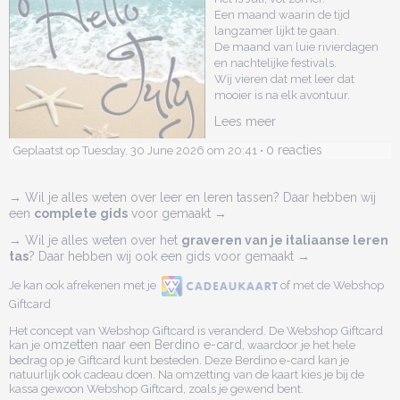
Een maand waarin de tijd
langzamer lijkt te gaan.
De maand van luie rivierdagen
en nachtelijke festivals.
Wij vieren dat met leer dat
mooier is na elk avontuur.
Lees meer
0 reacties
Geplaatst op Tuesday, 30 June 2026 om 20:41 •
→ Wil je alles weten over leer en leren tassen? Daar hebben wij
een
complete gids
voor gemaakt →
→ Wil je alles weten over het
graveren van je italiaanse leren
tas
? Daar hebben wij ook een gids voor gemaakt →
Je kan ook afrekenen met je
of met de Webshop
Giftcard
Het concept van Webshop Giftcard is veranderd. De Webshop Giftcard
kan je
omzetten naar een Berdino e-card,
waardoor je het hele
bedrag op je Giftcard kunt besteden. Deze Berdino e-card kan je
natuurlijk ook cadeau doen. Na omzetting van de kaart kies je bij de
kassa gewoon Webshop Giftcard, zoals je gewend bent.