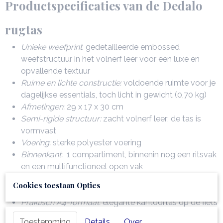
Productspecificaties van de Dedalo
rugtas
Unieke weefprint
: gedetailleerde embossed
weefstructuur in het volnerf leer voor een luxe en
opvallende textuur
Ruime en lichte constructie:
voldoende ruimte voor je
dagelijkse essentials, toch licht in gewicht (0,70 kg)
Afmetingen:
29 x 17 x 30 cm
Semi-rigide structuur:
zacht volnerf leer; de tas is
vormvast
Voering:
sterke polyester voering
Binnenkant:
1 compartiment, binnenin nog een ritsvak
en een multifunctioneel open vak
Buitenkant:
gold hot-stamping van TL logo; aan de
Cookies toestaan Opties
voorkant van de tas zit nog een extra vak met sluiting
Praktisch A4-formaat:
elegante kantoortas op de fiets
Luxe afwerking:
goudkleurige hardware
Toestemming
Details
Over