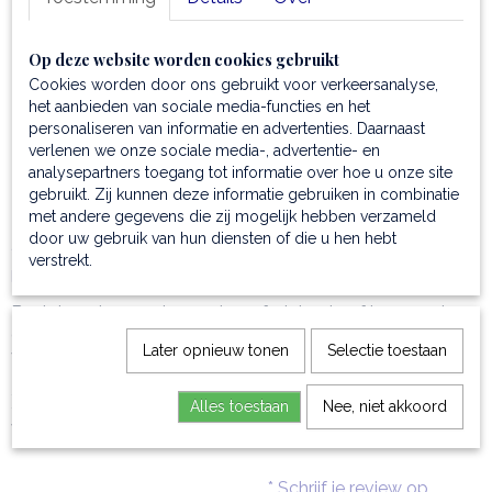
Sluiting:
ritssluiting
Schouderriemen:
verstelbaar ( de maximale lengte
Op deze website worden cookies gebruikt
van de schouderriem is 94,5 cm en de minimale
Cookies worden door ons gebruikt voor verkeersanalyse,
lengte is 48,5 cm)
het aanbieden van sociale media-functies en het
Opening van de greep:
maximaal 6 cm
personaliseren van informatie en advertenties. Daarnaast
Inclusief stofzak:
voor veilige opslag en bescherming
verlenen we onze sociale media-, advertentie- en
Prachtig verouderend:
ontwikkelt mettertijd een mooi
analysepartners toegang tot informatie over hoe u onze site
patina en gaat zelfs bij minimaal onderhoud heel lang
gebruikt. Zij kunnen deze informatie gebruiken in combinatie
met andere gegevens die zij mogelijk hebben verzameld
mee
door uw gebruik van hun diensten of die u hen hebt
* Ontdek alle rugtassen van italiaans ambachtelijk gelooid
verstrekt.
leer →
Bestel nu deze embossed weefprint volnerf leren rugtas,
die beschikbaar is in mooie eigentijdse kleuren en geniet
Later opnieuw tonen
Selectie toestaan
van een unieke textuur die jaren meegaat.
Pure italiaanse exclusiviteit gegarandeerd!
Alles toestaan
Nee, niet akkoord
Welke is jouw favoriete kleur? Vertel het ons hieronder!
* Schrijf je review op