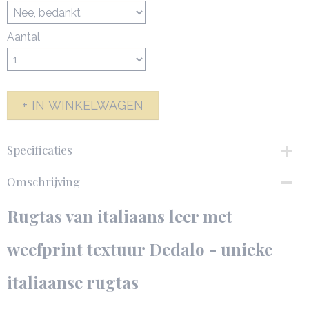
Aantal
IN WINKELWAGEN
Specificaties
Productcode
Omschrijving
142576-6802
Netto gewicht
Rugtas van italiaans leer met
0,70 Kg
Afmetingen (l,b,h)
weefprint textuur Dedalo - unieke
29 x 17 x 30 cm
italiaanse rugtas