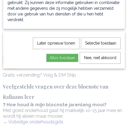
gebruikt. Zij kunnen deze informatie gebruiken in combinatie
product:
met andere gegevens die zij mogelijk hebben verzameld
10 maart 2026
*
Schrijf een review
→
door uw gebruik van hun diensten of die u hen hebt
Altijd de actuele kleuren en
verstrekt.
onderhoudstips voor jouw
leren tas
* Wil je ons volgen op Instagram?
Later opnieuw tonen
Selectie toestaan
@berdino.nl
Alles toestaan
Nee, niet akkoord
Gratis verzending? Volg & DM Ship
Veelgestelde vragen over deze blocnote van
italiaans leer
❓
Hoe houd ik mijn blocnote jarenlang mooi?
Met goed onderhoud gaat hij makkelijk 10-15 jaar mee en
wordt hij alleen maar mooier.
→ Volledige onderhoudsgids