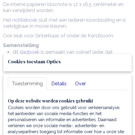
De interne papieren blocnote is 12 x 16,5 centimeter en
kan verwijderd worden.
Het
notitieboek
sluit met een lederen koordsluiting en is
verkrijgbaar in mooie kleuren.
Ook leuk voor Sinterklaas of onder de Kerstboom.
Samenstelling
dit
dagboek
is gemaakt van volnerf leder, dat
plantaardig is gelooid en handmatig is
Cookies toestaan Opties
gepigmenteerd
Binnenkant
verwijderbare blocnote 12 x 16.50 cm
Toestemming
Details
Over
Buitenkant
hot-stamping met het Tuscany Leather logo
Op deze website worden cookies gebruikt
Cookies worden door ons gebruikt voor verkeersanalyse,
Sluiting
het aanbieden van sociale media-functies en het
koordsluiting
personaliseren van informatie en advertenties. Daarnaast
verlenen we onze sociale media-, advertentie- en
analysepartners toegang tot informatie over hoe u onze site
Laatste update van dit