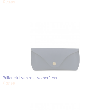
€ 73,99
Brillenetui van mat volnerf leer
€ 37,99