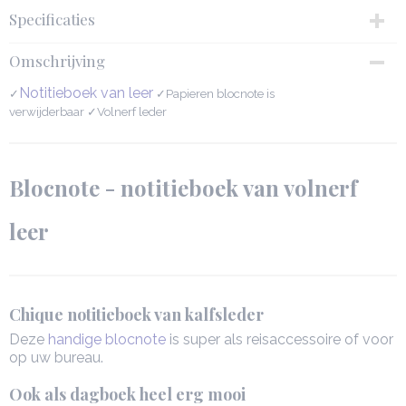
Specificaties
Productcode
Omschrijving
142027-3771
Afmetingen (l,b,h)
Notitieboek van leer
✓
✓Papieren blocnote is
13 x 2,50 x 17,50 cm
verwijderbaar ✓Volnerf leder
Blocnote - notitieboek van volnerf
leer
Chique notitieboek van kalfsleder
Deze
handige blocnote
is super als reisaccessoire of voor
op uw bureau.
Ook als dagboek heel erg mooi