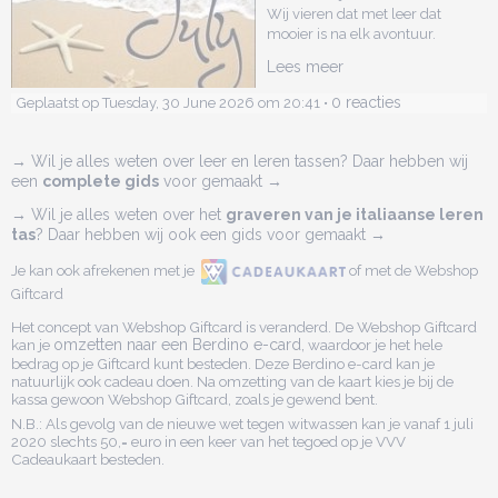
Wij vieren dat met leer dat
mooier is na elk avontuur.
Lees meer
0 reacties
Geplaatst op Tuesday, 30 June 2026 om 20:41 •
→ Wil je alles weten over leer en leren tassen? Daar hebben wij
een
complete gids
voor gemaakt →
→ Wil je alles weten over het
graveren van je italiaanse leren
tas
? Daar hebben wij ook een gids voor gemaakt →
Je kan ook afrekenen met je
of met de Webshop
Giftcard
Het concept van Webshop Giftcard is veranderd. De Webshop Giftcard
kan je
omzetten naar een Berdino e-card,
waardoor je het hele
bedrag op je Giftcard kunt besteden. Deze Berdino e-card kan je
natuurlijk ook cadeau doen. Na omzetting van de kaart kies je bij de
kassa gewoon Webshop Giftcard, zoals je gewend bent.
N.B.: Als gevolg van de nieuwe wet tegen witwassen kan je vanaf 1 juli
2020 slechts 50,= euro in een keer van het tegoed op je VVV
Cadeaukaart besteden.