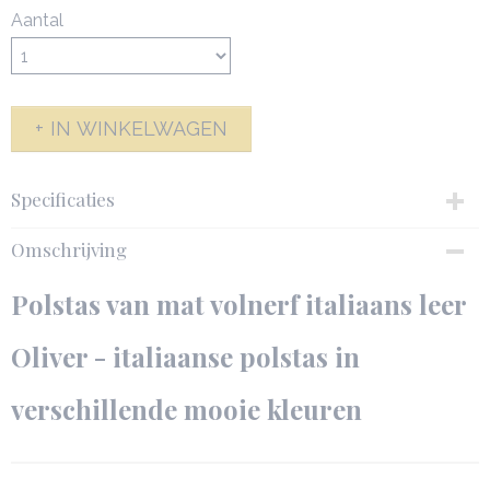
Aantal
IN WINKELWAGEN
Specificaties
Productcode
Omschrijving
142608-6835
Productcode leverancier
Polstas van mat volnerf italiaans leer
Oliver polstas-142608
Netto gewicht
Oliver - italiaanse polstas in
0,56 Kg
Bruto gewicht
verschillende mooie kleuren
1,00 Kg
Afmetingen (l,b,h)
22 x 9 x 15 cm