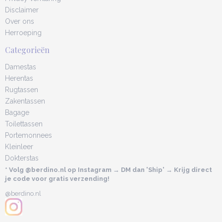
Disclaimer
Over ons
Herroeping
Categorieën
Damestas
Herentas
Rugtassen
Zakentassen
Bagage
Toilettassen
Portemonnees
Kleinleer
Dokterstas
* Volg @berdino.nl op Instagram → DM dan 'Ship' → Krijg direct
je code voor gratis verzending!
@berdino.nl