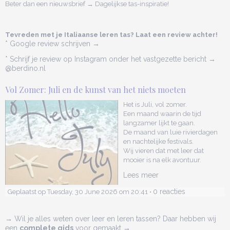
Beter dan een nieuwsbrief → Dagelijkse tas-inspiratie!
Tevreden met je Italiaanse leren tas? Laat een review achter!
* Google review schrijven →
* Schrijf je review op Instagram onder het vastgezette bericht →
@berdino.nl
Vol Zomer: Juli en de kunst van het niets moeten
Het is Juli, vol zomer.
Een maand waarin de tijd
langzamer lijkt te gaan.
De maand van luie rivierdagen
en nachtelijke festivals.
Wij vieren dat met leer dat
mooier is na elk avontuur.
Lees meer
0 reacties
Geplaatst op Tuesday, 30 June 2026 om 20:41 •
→ Wil je alles weten over leer en leren tassen? Daar hebben wij
een
complete gids
voor gemaakt →