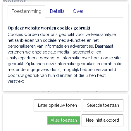
polstas
Toestemming
Details
Over
Unieke textuur
: duurzaam en plantaardig gelooid
italiaans mat volnerf leer voor een luxe vibe
Ruime constructie:
voldoende ruimte; 11 card-
Op deze website worden cookies gebruikt
pockets, 2 multifunctionele vakjes, een binnenritsvak,
Cookies worden door ons gebruikt voor verkeersanalyse,
een vak aan de voorzijde, vak aan de achterkant met
het aanbieden van sociale media-functies en het
personaliseren van informatie en advertenties. Daarnaast
sluiting
verlenen we onze sociale media-, advertentie- en
Afmetingen:
22 x 9 x 15 cm
analysepartners toegang tot informatie over hoe u onze site
Gewicht
:0,56 kg
gebruikt. Zij kunnen deze informatie gebruiken in combinatie
Rigide structuur:
blijft perfect in vorm
met andere gegevens die zij mogelijk hebben verzameld
Voering:
sterke polyester voering
door uw gebruik van hun diensten of die u hen hebt
verstrekt.
Greep
: is eveneens van volnerf leer en is afneembaar
Luxe afwerking:
geborsteld koperkleurige hardware
en zilverkleurige hardware
Sluiting:
metalen push-lock
Later opnieuw tonen
Selectie toestaan
Inclusief stofzak:
voor veilige opslag en bescherming
Extra's
: graveren met initialen of naam is mogelijk,
Alles toestaan
Nee, niet akkoord
waardoor de tas nóg persoonlijker wordt