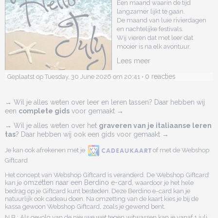
Een maand waarin de tijd
langzamer lijkt te gaan.
De maand van luie rivierdagen
en nachtelijke festivals.
Wij vieren dat met leer dat
mooier is na elk avontuur.
Lees meer
0 reacties
Geplaatst op Tuesday, 30 June 2026 om 20:41 •
→ Wil je alles weten over leer en leren tassen? Daar hebben wij
een
complete gids
voor gemaakt →
→ Wil je alles weten over het
graveren van je italiaanse leren
tas
? Daar hebben wij ook een gids voor gemaakt →
Je kan ook afrekenen met je
of met de Webshop
Giftcard
Het concept van Webshop Giftcard is veranderd. De Webshop Giftcard
kan je
omzetten naar een Berdino e-card,
waardoor je het hele
bedrag op je Giftcard kunt besteden. Deze Berdino e-card kan je
natuurlijk ook cadeau doen. Na omzetting van de kaart kies je bij de
kassa gewoon Webshop Giftcard, zoals je gewend bent.
N.B.: Als gevolg van de nieuwe wet tegen witwassen kan je vanaf 1 juli