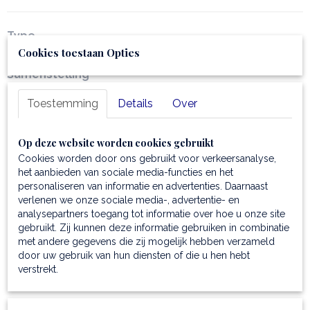
Type
dokterstas
Cookies toestaan Opties
Samenstelling
deze
prachtige dokterstas
is gemaakt van mat
Toestemming
Details
Over
volnerf leder; handmatig gepigmenteerd en
plantaardig gelooid; duurzaam
de
dokterstas annex reistas
heeft een katoenen
Op deze website worden cookies gebruikt
voering
Cookies worden door ons gebruikt voor verkeersanalyse,
het aanbieden van sociale media-functies en het
Kenmerken
personaliseren van informatie en advertenties. Daarnaast
de
reistas
heeft een rigide structuur
verlenen we onze sociale media-, advertentie- en
en 1 compartiment
analysepartners toegang tot informatie over hoe u onze site
gebruikt. Zij kunnen deze informatie gebruiken in combinatie
Buitenkant
met andere gegevens die zij mogelijk hebben verzameld
op de bodem van de tas treft u beschermende
door uw gebruik van hun diensten of die u hen hebt
metalen voetjes aan
verstrekt.
ook treft u aan de voorkant een vak met sluiting aan
Binnenkant