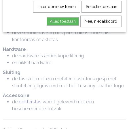
binnenin treft u aan een multifunctioneel open vak
Later opnieuw tonen
Selectie toestaan
voldoende credit card vakken
een binnenritsvak
Alles toestaan
Nee, niet akkoord
en een handige pennenhouder
deze mooie tas kan dus prima dienst doen als
kantoortas of aktetas
Hardware
de hardware is antiek koperkleurig
en nikkel hardware
Sluiting
de tas sluit met een metalen push-lock gesp met
sleutel en gegraveerd met het Tuscany Leather logo
Accessoire
de
dokterstas
wordt geleverd met een
beschermende stofzak