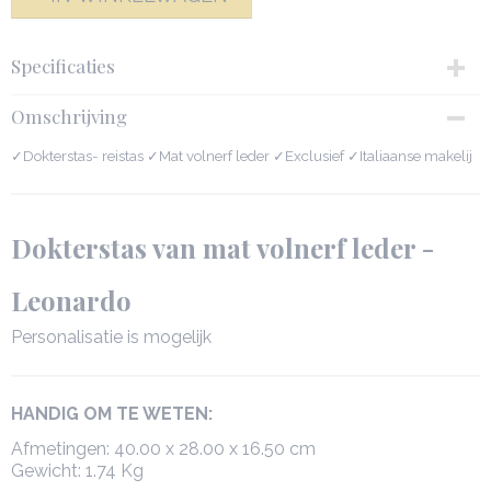
Specificaties
Productcode
Omschrijving
142342-5194
Netto gewicht
✓Dokterstas- reistas ✓Mat volnerf leder ✓Exclusief ✓Italiaanse makelij
1,74 Kg
Afmetingen (l,b,h)
40 x 16,50 x 28 cm
Dokterstas van mat volnerf leder -
Leonardo
Personalisatie is mogelijk
HANDIG OM TE WETEN:
Afmetingen: 40.00 x 28.00 x 16.50 cm
Gewicht: 1.74 Kg