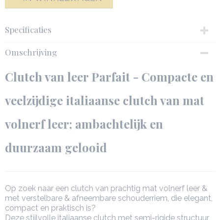
Specificaties
Productcode
Omschrijving
142568-6826
Netto gewicht
Clutch van leer Parfait - Compacte en
0,36 Kg
Afmetingen (l,b,h)
veelzijdige italiaanse clutch van mat
22 x 8 x 13 cm
volnerf leer; ambachtelijk en
duurzaam gelooid
Op zoek naar een clutch van prachtig mat volnerf leer &
met verstelbare & afneembare schouderriem, die elegant,
compact en praktisch is?
Deze stijlvolle italiaanse clutch met semi-rigide structuur