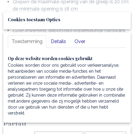
Grepen:
de maximale opening van de greep is 20 cm;
de minimale opening is 18 cm
Praktische indeling:
1 compartiment met ritssluiting,
Cookies toestaan Opties
binnenin een ritsvakje
Luxe afwerking:
geborsteld koperkleurige hardware,
koper hot-stamping TL logo en sterke polyester
Toestemming
Details
Over
voering
Lichtgewicht:
slechts 0,36 kg en compact formaat (22
Op deze website worden cookies gebruikt
x 8 x 13 cm)
Cookies worden door ons gebruikt voor verkeersanalyse,
Inclusief stofzak:
voor veilige opslag & bescherming
het aanbieden van sociale media-functies en het
Duurzaam:
gaat zelfs bij minimaal onderhoud járen
personaliseren van informatie en advertenties. Daarnaast
mee en ontwikkelt een prachtig patina
verlenen we onze sociale media-, advertentie- en
Graveren kan!:
met je initialen, je naam of een korte
analysepartners toegang tot informatie over hoe u onze site
tekst; maakt de tas nóg persoonlijker
gebruikt. Zij kunnen deze informatie gebruiken in combinatie
met andere gegevens die zij mogelijk hebben verzameld
door uw gebruik van hun diensten of die u hen hebt
Productspecificaties clutch van leer
verstrekt.
Parfait