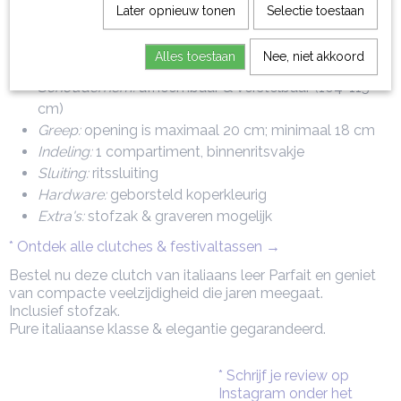
Materiaal:
italiaans leer in een luxueuze matte volnerf
Later opnieuw tonen
Selectie toestaan
finish en ambachtelijk gelooid
Afmetingen:
22 x 8 x 13 cm
Alles toestaan
Nee, niet akkoord
Gewicht:
0,36 kg
Schouderriem:
afneembaar & verstelbaar (104-115
cm)
Greep:
opening is maximaal 20 cm; minimaal 18 cm
Indeling:
1 compartiment, binnenritsvakje
Sluiting:
ritssluiting
Hardware:
geborsteld koperkleurig
Extra's:
stofzak & graveren mogelijk
* Ontdek alle clutches & festivaltassen →
Bestel nu deze clutch van italiaans leer Parfait en geniet
van compacte veelzijdigheid die jaren meegaat.
Inclusief stofzak.
Pure italiaanse klasse & elegantie gegarandeerd.
* Schrijf je review op
Instagram onder het