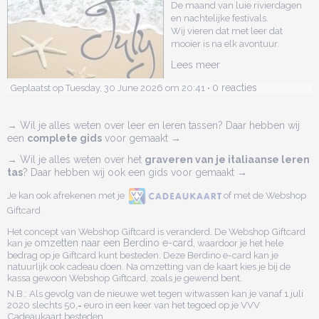
De maand van luie rivierdagen
en nachtelijke festivals.
Wij vieren dat met leer dat
mooier is na elk avontuur.
Lees meer
0 reacties
Geplaatst op Tuesday, 30 June 2026 om 20:41 •
→ Wil je alles weten over leer en leren tassen? Daar hebben wij
een
complete gids
voor gemaakt →
→ Wil je alles weten over het
graveren van je italiaanse leren
tas
? Daar hebben wij ook een gids voor gemaakt →
Je kan ook afrekenen met je
of met de Webshop
Giftcard
Het concept van Webshop Giftcard is veranderd. De Webshop Giftcard
kan je
omzetten naar een Berdino e-card,
waardoor je het hele
bedrag op je Giftcard kunt besteden. Deze Berdino e-card kan je
natuurlijk ook cadeau doen. Na omzetting van de kaart kies je bij de
kassa gewoon Webshop Giftcard, zoals je gewend bent.
N.B.: Als gevolg van de nieuwe wet tegen witwassen kan je vanaf 1 juli
2020 slechts 50,= euro in een keer van het tegoed op je VVV
Cadeaukaart besteden.