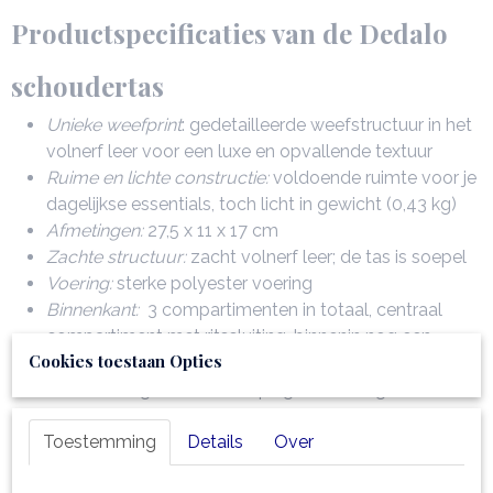
Productspecificaties van de Dedalo
schoudertas
Unieke weefprint
: gedetailleerde weefstructuur in het
volnerf leer voor een luxe en opvallende textuur
Ruime en lichte constructie:
voldoende ruimte voor je
dagelijkse essentials, toch licht in gewicht (0,43 kg)
Afmetingen:
27,5 x 11 x 17 cm
Zachte structuur:
zacht volnerf leer; de tas is soepel
Voering:
sterke polyester voering
Binnenkant:
3 compartimenten in totaal, centraal
compartiment met ritssluiting, binnenin nog een
Cookies toestaan Opties
ritsvak en een multifunctioneel open vak
Buitenkant:
gold hot-stamping van TL logo; aan de
achterkant van de tas zit nog een extra vak met
Toestemming
Details
Over
sluiting
Schouderriem:
afneembare en verstelbare