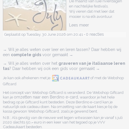
De maand van luie rivierdagen
en nachtelijke festivals.
Wij vieren dat met leer dat
mooier is na elk avontuur.
Lees meer
0 reacties
Geplaatst op Tuesday, 30 June 2026 om 20:41 •
→ Wil je alles weten over leer en leren tassen? Daar hebben wij
een
complete gids
voor gemaakt →
→ Wil je alles weten over het
graveren van je italiaanse leren
tas
? Daar hebben wij ook een gids voor gemaakt →
Je kan ook afrekenen met je
of met de Webshop
Giftcard
Het concept van Webshop Giftcard is veranderd. De Webshop Giftcard
kan je
omzetten naar een Berdino e-card,
waardoor je het hele
bedrag op je Giftcard kunt besteden. Deze Berdino e-card kan je
natuurlijk ook cadeau doen. Na omzetting van de kaart kies je bij de
kassa gewoon Webshop Giftcard, zoals je gewend bent.
N.B.: Als gevolg van de nieuwe wet tegen witwassen kan je vanaf 1 juli
2020 slechts 50,= euro in een keer van het tegoed op je VVV
Cadeaukaart besteden.