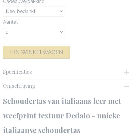
Cadeauverpakking
Aantal
IN WINKELWAGEN
Specificaties
Productcode
Omschrijving
142577-6764
Productcode leverancier
Schoudertas van italiaans leer met
Schoudertas Dedalo - 142577
Netto gewicht
weefprint textuur Dedalo - unieke
0,43 Kg
Bruto gewicht
italiaanse schoudertas
1,00 Kg