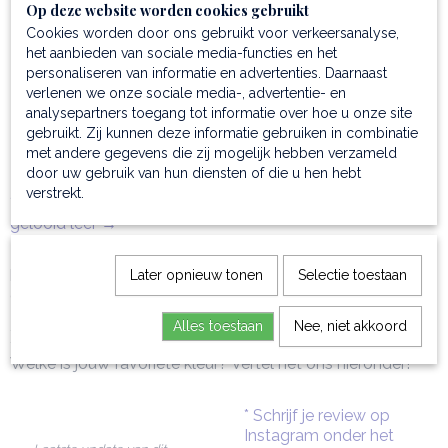
schouderriem van leer (maximale lengte 135 cm,
Op deze website worden cookies gebruikt
minimale lengte 70 cm)
Cookies worden door ons gebruikt voor verkeersanalyse,
Luxe afwerking:
goudkleurige hardware
het aanbieden van sociale media-functies en het
Sluiting:
ritssluiting
personaliseren van informatie en advertenties. Daarnaast
verlenen we onze sociale media-, advertentie- en
Inclusief stofzak:
voor veilige opslag en bescherming
analysepartners toegang tot informatie over hoe u onze site
Prachtig verouderend:
ontwikkelt mettertijd een mooi
gebruikt. Zij kunnen deze informatie gebruiken in combinatie
patina en gaat zelfs bij minimaal onderhoud heel lang
met andere gegevens die zij mogelijk hebben verzameld
mee
door uw gebruik van hun diensten of die u hen hebt
verstrekt.
* Ontdek alle schoudertassen van italiaans ambachtelijk
gelooid leer →
Bestel nu deze weefprint volnerf leren schoudertas, die
beschikbaar is in mooie eigentijdse kleuren en geniet van
Later opnieuw tonen
Selectie toestaan
een unieke textuur die jaren meegaat.
Alles toestaan
Nee, niet akkoord
Pure italiaanse exclusiviteit gegarandeerd!
Welke is jouw favoriete kleur? Vertel het ons hieronder!
* Schrijf je review op
Instagram onder het