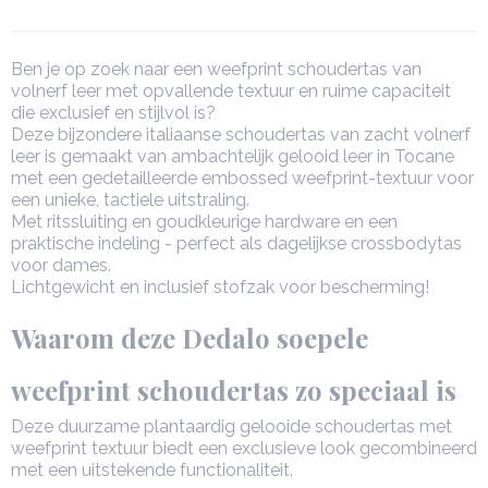
Afmetingen (l,b,h)
27,50 x 11 x 17 cm
Ben je op zoek naar een weefprint schoudertas van
volnerf leer met opvallende textuur en ruime capaciteit
die exclusief en stijlvol is?
Deze bijzondere italiaanse schoudertas van zacht volnerf
leer is gemaakt van ambachtelijk gelooid leer in Tocane
met een gedetailleerde embossed weefprint-textuur voor
een unieke, tactiele uitstraling.
Met ritssluiting en goudkleurige hardware en een
praktische indeling - perfect als dagelijkse crossbodytas
voor dames.
Lichtgewicht en inclusief stofzak voor bescherming!
Waarom deze Dedalo soepele
weefprint schoudertas zo speciaal is
Deze duurzame plantaardig gelooide schoudertas met
weefprint textuur biedt een exclusieve look gecombineerd
met een uitstekende functionaliteit.