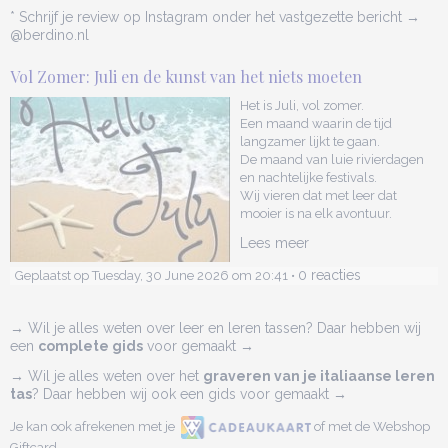
* Schrijf je review op Instagram onder het vastgezette bericht →
@berdino.nl
Vol Zomer: Juli en de kunst van het niets moeten
Het is Juli, vol zomer.
Een maand waarin de tijd
langzamer lijkt te gaan.
De maand van luie rivierdagen
en nachtelijke festivals.
Wij vieren dat met leer dat
mooier is na elk avontuur.
Lees meer
0 reacties
Geplaatst op Tuesday, 30 June 2026 om 20:41 •
→ Wil je alles weten over leer en leren tassen? Daar hebben wij
een
complete gids
voor gemaakt →
→ Wil je alles weten over het
graveren van je italiaanse leren
tas
? Daar hebben wij ook een gids voor gemaakt →
Je kan ook afrekenen met je
of met de Webshop
Giftcard