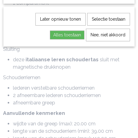
1 compartiment
binnenritsvak
multifunctioneel open vak
Later opnieuw tonen
Selectie toestaan
Hardware
Alles toestaan
Nee, niet akkoord
goudkleurige hardware
Sluiting
deze
italiaanse leren schoudertas
sluit met
magnetische drukknopen
Schouderriemen
lederen verstelbare schouderriemen
2 afneembare lederen schouderriemen
afneembare greep
Aanvullende kenmerken
wijdte van de greep (max): 20.00 cm
lengte van de schouderriem (min): 39.00 cm