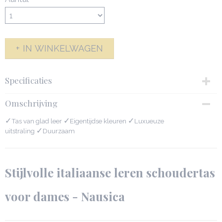
IN WINKELWAGEN
Specificaties
Productcode
Omschrijving
189-2516
✓
Afmetingen (l,b,h)
✓
✓
Tas van glad leer
Eigentijdse kleuren
Luxueuze
18 x 8,50 x 23,50 cm
✓
uitstraling
Duurzaam
Stijlvolle italiaanse leren schoudertas
voor dames - Nausica