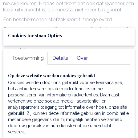
nieuwe kleuren. Helaas betekent dat ook dat wanneer een
kleur uitverkocht is; die meestal niet meer terugkomt.
Een beschermende stofzak wordt meegeleverd.
Beschermt u de tas zelf ook door een fijne ledercrème?
Cookies toestaan Opties
Type
clutch
zadeltas
Toestemming
Details
Over
Materiaal
Op deze website worden cookies gebruikt
glad leder
Cookies worden door ons gebruikt voor verkeersanalyse,
Binnenmateriaal
het aanbieden van sociale media-functies en het
personaliseren van informatie en advertenties. Daarnaast
polyester voering
verlenen we onze sociale media-, advertentie- en
analysepartners toegang tot informatie over hoe u onze site
Buitenkant
gebruikt. Zij kunnen deze informatie gebruiken in combinatie
met andere gegevens die zij mogelijk hebben verzameld
semi-rigide structuur
door uw gebruik van hun diensten of die u hen hebt
Binnenkant
verstrekt.