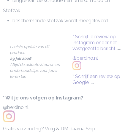
lengte van de schouderriem (max): 110.00 cm
Stofzak
beschermende stofzak wordt meegeleverd
* Schrijf je review op
Instagram onder het
Laatste update van dit
vastgezette bericht
→
product:
@berdino.nl
29 juli 2026
Altijd de actuele kleuren en
onderhoudstips voor jouw
*
Schrijf een review op
leren tas
Google
→
* Wil je ons volgen op Instagram?
@berdino.nl
Gratis verzending? Volg & DM daarna Ship