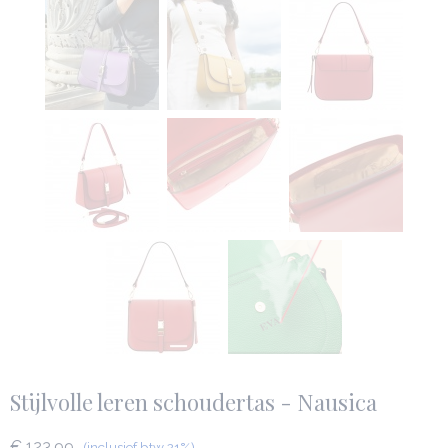
Stijlvolle leren schoudertas - Nausica
€ 123,99
(inclusief btw 21%)