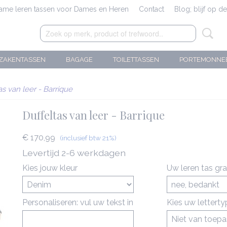
zame leren tassen voor Dames en Heren
Contact
Blog; blijf op d
ZAKENTASSEN
BAGAGE
TOILETTASSEN
PORTEMONNE
as van leer - Barrique
Duffeltas van leer - Barrique
€ 170,99
(inclusief btw 21%)
Levertijd 2-6 werkdagen
Kies jouw kleur
Uw leren tas gr
Personaliseren: vul uw tekst in
Kies uw lettert