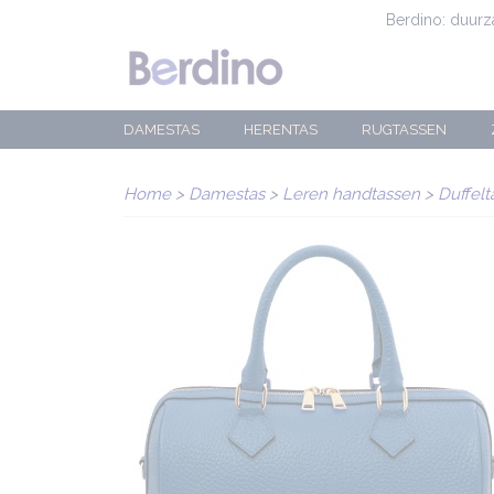
Berdino: duur
DAMESTAS
HERENTAS
RUGTASSEN
Home
>
Damestas
>
Leren handtassen
>
Duffelt