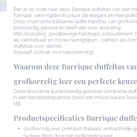
Ben je op zoek naar deze Barrique duffeltas van leer 
formaat, semi-rigide structuur die elegant en heel prakt
Deze charmante italiaanse duffel handtas van grofkorrel
plantaardig gelooid en heeft een luxe uitstraling.
Met ritssluiting, goudkleurige hardware, schouderrie
als verstelbaar en mooie handgrepen - perfect als co
duffeltas voor dames.
Inclusief stofzak voor bescherming!
Waarom deze Barrique duffeltas va
grofkorrelig leer een perfecte keuze
Deze duurzame & plantaardig gelooide compacte duffe
in een kiezelsteenpatroon biedt een mooie balans tusse
stijl.
Productspecificaties Barrique duff
Grofkorrelig leer:
premium italiaans ambachtelijk ge
tactiele finish door het grofkorrelige leer