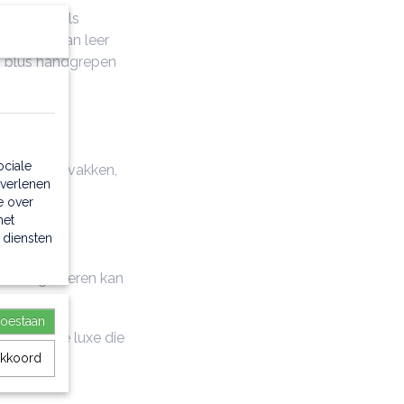
e essentials
derriem van leer
) plus handgrepen
ociale
nele open vakken,
 verlenen
e over
 TL logo
met
ng
 diensten
ormbehoud
em & graveren kan
toestaan
n compacte luxe die
akkoord