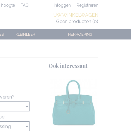
e hoogte
FAQ
Inloggen
Registreren
UW WINKELWAGEN
Geen producten
(0)
ES
KLEINLEER
+
HERROEPING
Ook interessant
averen?
ype