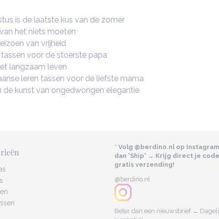
us is de laatste kus van de zomer
 van het niets moeten
seizoen van vrijheid
 tassen voor de stoerste papa
 het langzaam leven
aanse leren tassen voor de liefste mama
n de kunst van ongedwongen elegantie
* Volg @berdino.nl op Instagra
rieën
dan 'Ship' → Krijg direct je cod
gratis verzending!
as
@berdino.nl
s
sen
assen
Beter dan een nieuwsbrief → Dagelij