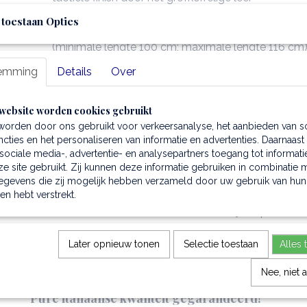
Compact duffel design:
ruim genoeg voor dagelijks
 toestaan Opties
Veelzijdig dragen:
afneembare & verstelbare schou
(minimale lengte 100 cm; maximale lengte 116 cm
(maximale opening 12 cm)
emming
Details
Over
Afmetingen:
30,5 x 20 x 17,5 cm
Gewicht:
0,88 kg
website worden cookies gebruikt
Voering:
sterke polyester voering
worden door ons gebruikt voor verkeersanalyse, het aanbieden van s
Praktische indeling:
1 compartiment, 2 multifunctio
cties en het personaliseren van informatie en advertenties. Daarnaast
binnenin een ritsvak
ociale media-, advertentie- en analysepartners toegang tot informati
Luxe afwerking:
goudkleurige hardware & metalen
e site gebruikt. Zij kunnen deze informatie gebruiken in combinatie 
Inclusief stofzak:
voor veilige opslag & beschermi
egevens die zij mogelijk hebben verzameld door uw gebruik van hun
Structuur:
semi-rigide structuur voor optimaal v
hen hebt verstrekt.
Extra's:
beschermende metalen voetjes op de bod
* Ontdek alle tassen voor dames →
Later opnieuw tonen
Selectie toestaan
Alles 
Bestel nu deze dames duffeltas Barrique en geniet va
jaren meegaat.
Nee, niet 
Pure italiaanse kwaliteit gegarandeerd!