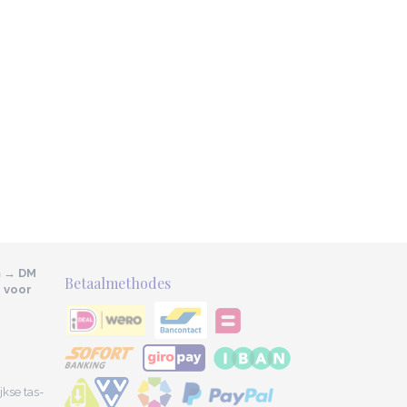
m → DM
Betaalmethodes
e voor
kse tas-