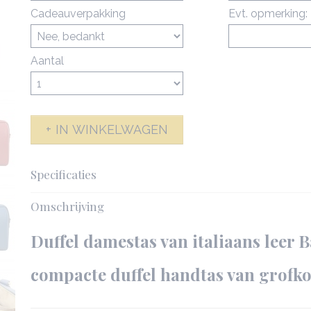
Cadeauverpakking
Evt. opmerking:
Aantal
IN WINKELWAGEN
Specificaties
Productcode
142586-6487
Omschrijving
Netto gewicht
0,88 Kg
Afmetingen (l,b,h)
30,50 x 17,50 x 2
Duffel damestas van italiaans leer B
compacte duffel handtas van grofko