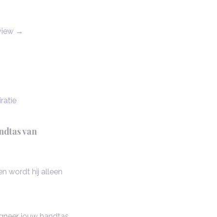
view
→
ratie
ndtas van
n wordt hij alleen
gneer jouw handtas