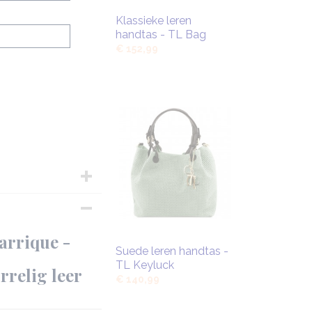
Klassieke leren
handtas - TL Bag
€ 152,99
0 cm
arrique -
Suede leren handtas -
TL Keyluck
rrelig leer
€ 140,99