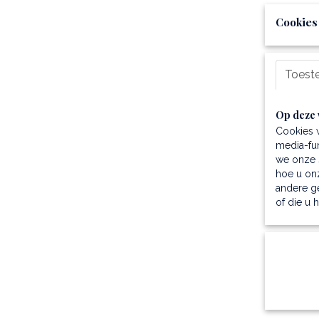
Cookies
Toest
Op deze 
Cookies 
media-fun
we onze s
hoe u onz
andere g
of die u 