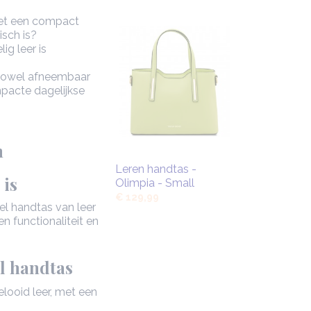
met een compact
isch is?
ig leer is
m zowel afneembaar
mpacte dagelijkse
n
Leren handtas -
 is
Olimpia - Small
€ 129,99
l handtas van leer
n functionaliteit en
el handtas
looid leer, met een