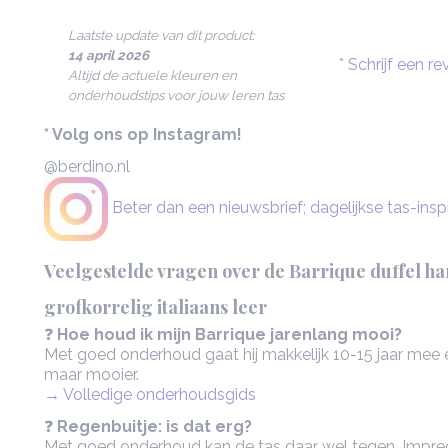
Laatste update van dit product:
14 april 2026
*
Schrijf een re
Altijd de actuele kleuren en
onderhoudstips voor jouw leren tas
* Volg ons op Instagram!
@berdino.nl
Beter dan een nieuwsbrief; dagelijkse tas-inspi
Veelgestelde vragen over de Barrique duffel ha
grofkorrelig italiaans leer
❓
Hoe houd ik mijn Barrique jarenlang mooi?
Met goed onderhoud gaat hij makkelijk 10-15 jaar mee e
maar mooier.
→ Volledige onderhoudsgids
❓
Regenbuitje: is dat erg?
Met goed onderhoud kan de tas daar wel tegen. Impre