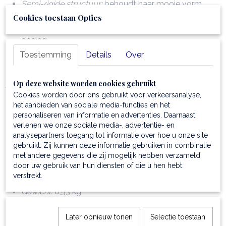
Semi-rigide structuur:
behoudt haar mooie vorm,
maar voelt nooit stug aan
Cookies toestaan Opties
Inclusief stofzak:
voor optimale bescherming tijdens
opslag
Toestemming
Details
Over
Productspecificaties Soave handtas
Op deze website worden cookies gebruikt
van zacht leer
Cookies worden door ons gebruikt voor verkeersanalyse,
het aanbieden van sociale media-functies en het
Materiaal:
100% ambachtelijk gelooid italiaans leer
personaliseren van informatie en advertenties. Daarnaast
Afmetingen:
25.50 x 20.50 x 15.00 cm
verlenen we onze sociale media-, advertentie- en
Schouderriem:
verstelbaar en afneembaar
analysepartners toegang tot informatie over hoe u onze site
I
ndeling:
1 hoofdcompartiment, 1 ritsvak, meerdere
gebruikt. Zij kunnen deze informatie gebruiken in combinatie
open vakken
met andere gegevens die zij mogelijk hebben verzameld
door uw gebruik van hun diensten of die u hen hebt
Sluiting:
magnetische drukknopensluiting en twistlock
verstrekt.
Hardware:
goudkleurig
Gewicht:
0,53 kg
Greepopening:
maximaal 21 cm
Lengte schouderriem:
minimaal 92 cm en maximaal
Later opnieuw tonen
Selectie toestaan