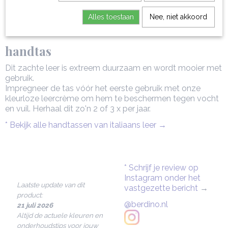
102 cm
Alles toestaan
Nee, niet akkoord
Onderhoudstips voor je Soave leren
handtas
Dit zachte leer is extreem duurzaam en wordt mooier met
gebruik.
Impregneer de tas vóór het eerste gebruik met onze
kleurloze leercrème om hem te beschermen tegen vocht
en vuil. Herhaal dit zo'n 2 of 3 x per jaar.
* Bekijk alle handtassen van italiaans leer →
* Schrijf je review op
Instagram onder het
Laatste update van dit
vastgezette bericht
→
product:
@berdino.nl
21 juli 2026
Altijd de actuele kleuren en
onderhoudstips voor jouw