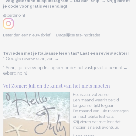
* Volg @berdino.nl op Instagram → DM dan 'Ship' → Krijg direct
je code voor gratis verzending!
@berdino.nl
Beter dan een nieuwsbrief → Dagelijkse tas-inspiratie!
Tevreden met je Italiaanse leren tas? Laat een review achter!
* Google review schrijven →
* Schrijf je review op Instagram onder het vastgezette bericht →
@berdino.nl
Vol Zomer: Juli en de kunst van het niets moeten
Het is Juli, vol zomer.
Een maand waarin de tijd
langzamer lijkt te gaan.
De maand van luie rivierdagen
en nachtelijke festivals.
Wij vieren dat met leer dat
mooier is na elk avontuur.