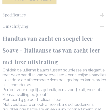
Specificaties
Productcode
Omschrijving
142583-6891
Netto gewicht
Handtas van zacht en soepel leer -
0,53 Kg
Afmetingen (l,b,h)
Soave - Italiaanse tas van zacht leer
25,50 x 15 x 20,50 cm
met luxe uitstraling
Ontdek de ultieme balans tussen souplesse en elegantie
met deze handtas van soepel leer - een verfijnde handtas
- die door de afneembare riem ook gedragen kan worden
als schoudertas.
Perfect voor dagelijks gebruik, een avondje uit, werk of als
kleuraanvulling op je outfit.
Plantaardig gelooid italiaans leer.
Met verstelbare en ook afneembare schouderriem,
goudkleurige hardware en een ruim compartiment met