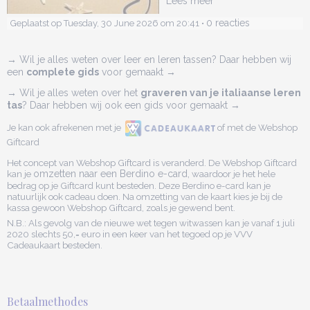
Lees meer
0 reacties
Geplaatst op Tuesday, 30 June 2026 om 20:41 •
→ Wil je alles weten over leer en leren tassen? Daar hebben wij
een
complete gids
voor gemaakt →
→ Wil je alles weten over het
graveren van je italiaanse leren
tas
? Daar hebben wij ook een gids voor gemaakt →
Je kan ook afrekenen met je
of met de Webshop
Giftcard
Het concept van Webshop Giftcard is veranderd. De Webshop Giftcard
kan je
omzetten naar een Berdino e-card,
waardoor je het hele
bedrag op je Giftcard kunt besteden. Deze Berdino e-card kan je
natuurlijk ook cadeau doen. Na omzetting van de kaart kies je bij de
kassa gewoon Webshop Giftcard, zoals je gewend bent.
N.B.: Als gevolg van de nieuwe wet tegen witwassen kan je vanaf 1 juli
2020 slechts 50,= euro in een keer van het tegoed op je VVV
Cadeaukaart besteden.
Betaalmethodes