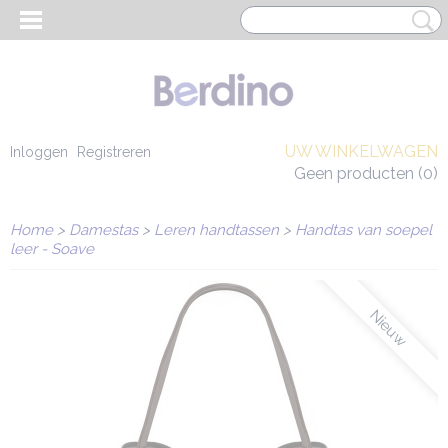
UW WINKELWAGEN
Inloggen
Registreren
Geen producten
(0)
Home
>
Damestas
>
Leren handtassen
>
Handtas van soepel
leer - Soave
Nieuw
EN HEREN