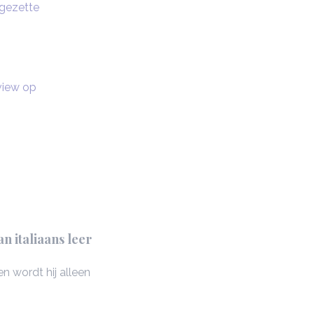
tgezette
eview op
n italiaans leer
n wordt hij alleen