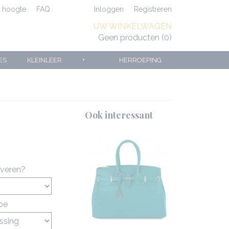
e hoogte
FAQ
Inloggen
Registreren
UW WINKELWAGEN
Geen producten
(0)
ES
KLEINLEER
+
HERROEPING
Ook interessant
averen?
ype