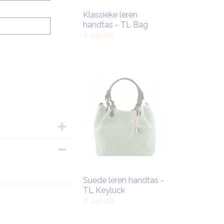
Klassieke leren
handtas - TL Bag
€ 152,99
m
Suede leren handtas -
TL Keyluck
€ 140,99