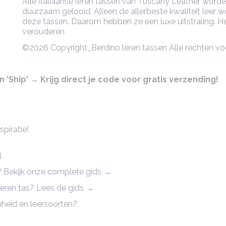
Alle italiaanse leren tassen van Tuscany Leather worde
duurzaam gelooid. Alleen de allerbeste kwaliteit leer w
deze tassen. Daarom hebben ze een luxe uitstraling. Het
verouderen.
©2026 Copyright_Berdino leren tassen Alle rechten v
'Ship' → Krijg direct je code voor gratis verzending!
piratie!
l
n? Bekijk onze complete gids
→
 leren tas? Lees de gids →
heid en leersoorten?