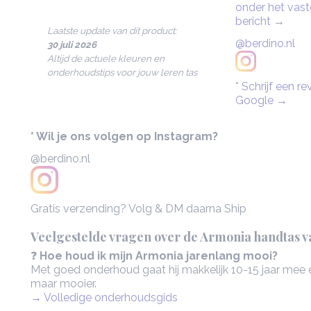
onder het vas
bericht
→
Laatste update van dit product:
@berdino.nl
30 juli 2026
Altijd de actuele kleuren en
onderhoudstips voor jouw leren tas
*
Schrijf een r
Google
→
* Wil je ons volgen op Instagram?
@berdino.nl
Gratis verzending? Volg & DM daarna Ship
Veelgestelde vragen over de Armonia handtas va
❓
Hoe houd ik mijn Armonia jarenlang mooi?
Met goed onderhoud gaat hij makkelijk 10-15 jaar mee e
maar mooier.
→ Volledige onderhoudsgids