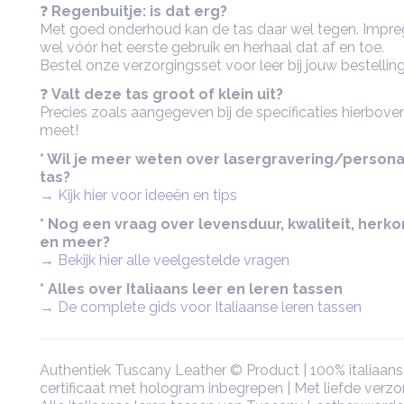
❓
Regenbuitje: is dat erg?
Met goed onderhoud kan de tas daar wel tegen. Impre
wel vóór het eerste gebruik en herhaal dat af en toe.
Bestel onze verzorgingsset voor leer bij jouw bestelling
❓
Valt deze tas groot of klein uit?
Precies zoals aangegeven bij de specificaties hierboven
meet!
* Wil je meer weten over lasergravering/persona
tas?
→ Kijk hier voor ideeën en tips
* Nog een vraag over levensduur, kwaliteit, herk
en meer?
→ Bekijk hier alle veelgestelde vragen
* Alles over Italiaans leer en leren tassen
→ De complete gids voor Italiaanse leren tassen
Authentiek Tuscany Leather © Product | 100% italiaans 
certificaat met hologram inbegrepen | Met liefde verz