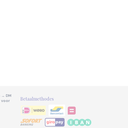
m → DM
Betaalmethodes
e voor