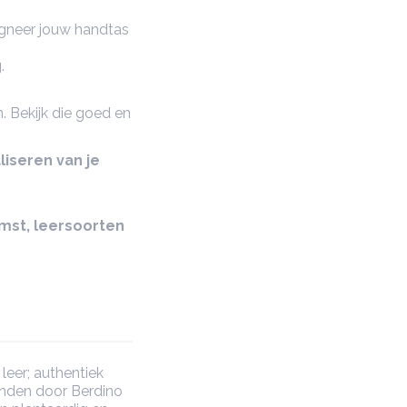
gneer jouw handtas
.
. Bekijk die goed en
liseren van je
omst, leersoorten
leer; authentiek
onden door Berdino