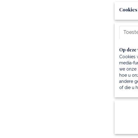
Cookies
Toest
Op deze 
Cookies 
media-fun
we onze s
hoe u onz
andere g
of die u 