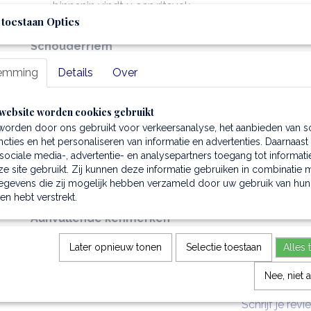
binnenin vindt u een ritsvak
 toestaan Opties
en verder nog twee multifunctionele vakjes
Schouderriem
de
handtas
heeft een verstelbare alsook afneemb
emming
Details
Over
van leder
Hardware
website worden cookies gebruikt
de hardware is goudkleurig
worden door ons gebruikt voor verkeersanalyse, het aanbieden van s
Sluiting
cties en het personaliseren van informatie en advertenties. Daarnaast
de tas sluit met een Twist Lock
ociale media-, advertentie- en analysepartners toegang tot informati
e site gebruikt. Zij kunnen deze informatie gebruiken in combinatie 
Accessoire
egevens die zij mogelijk hebben verzameld door uw gebruik van hun
een beschermende stofzak wordt meegeleverd
hen hebt verstrekt.
Aanvullende kenmerken
de maximale opening van de greep is 11 centimete
Later opnieuw tonen
Selectie toestaan
Alles 
de minimale lengte van de schouderriem is 99 cen
de maximale lengte is 111,5 centimeter
Nee, niet 
* Schrijf je re