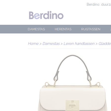
Berdino: duur
DAMESTAS
HERENTAS
RUGTASSEN
Home
>
Damestas
>
Leren handtassen
>
Gladde