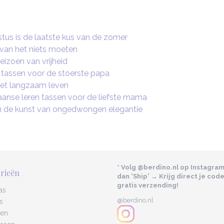
us is de laatste kus van de zomer
 van het niets moeten
seizoen van vrijheid
 tassen voor de stoerste papa
 het langzaam leven
aanse leren tassen voor de liefste mama
n de kunst van ongedwongen elegantie
* Volg @berdino.nl op Instagra
rieën
dan 'Ship' → Krijg direct je cod
gratis verzending!
as
@berdino.nl
s
sen