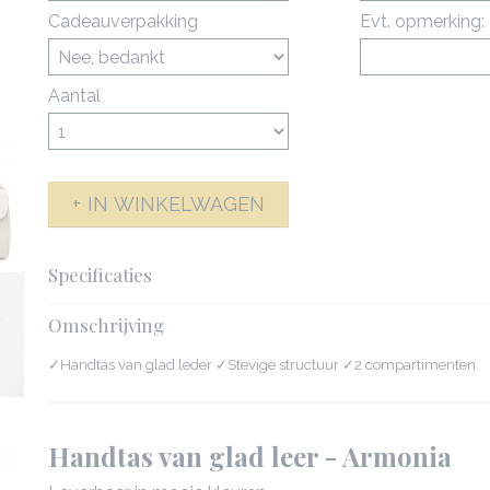
Cadeauverpakking
Evt. opmerking:
Aantal
IN WINKELWAGEN
Specificaties
Productcode
142286-5021
Omschrijving
Netto gewicht
0,65 Kg
Bruto gewicht
1,05 Kg
✓Handtas van glad leder ✓Stevige structuur ✓2 compartimenten
Afmetingen (l,b,h)
24,50 x 13 x 18 c
Handtas van glad leer - Armonia