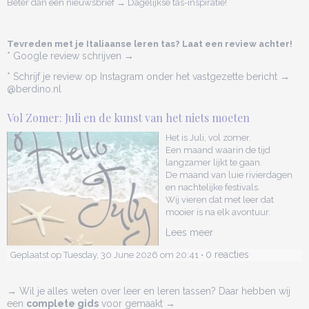
Beter dan een nieuwsbrief → Dagelijkse tas-inspiratie!
Tevreden met je Italiaanse leren tas? Laat een review achter!
* Google review schrijven →
* Schrijf je review op Instagram onder het vastgezette bericht →
@berdino.nl
Vol Zomer: Juli en de kunst van het niets moeten
Het is Juli, vol zomer.
Een maand waarin de tijd
langzamer lijkt te gaan.
De maand van luie rivierdagen
en nachtelijke festivals.
Wij vieren dat met leer dat
mooier is na elk avontuur.
Lees meer
0 reacties
Geplaatst op Tuesday, 30 June 2026 om 20:41 •
→ Wil je alles weten over leer en leren tassen? Daar hebben wij
een
complete gids
voor gemaakt →