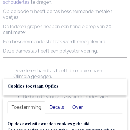
schoudertas
te dragen.
Op de bodem heeft de tas beschermende metalen
voetjes.
De lederen grepen hebben een handle drop van 20
centimeter.
Een beschermende stofzak wordt meegeleverd.
Deze damestas heeft een polyester voering.
Deze leren handtas heeft de mooie naam
Olimpia gekregen.
Cookies toestaan Opties
Olimpia is een italiaanse meisjesnaam
De berg Olympus is waar de goden zich
ophielden. De naam betekent 'berg van
Toestemming
Details
Over
goden'.
Op deze website worden cookies gebruikt