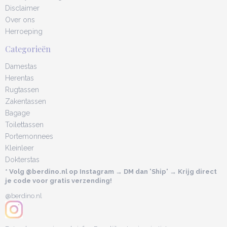
Disclaimer
Over ons
Herroeping
Categorieën
Damestas
Herentas
Rugtassen
Zakentassen
Bagage
Toilettassen
Portemonnees
Kleinleer
Dokterstas
* Volg @berdino.nl op Instagram → DM dan 'Ship' → Krijg direct
je code voor gratis verzending!
@berdino.nl