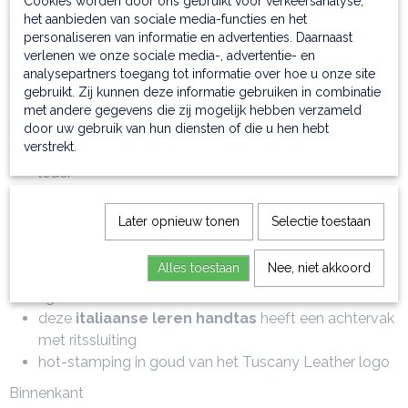
Cookies worden door ons gebruikt voor verkeersanalyse,
het aanbieden van sociale media-functies en het
personaliseren van informatie en advertenties. Daarnaast
verlenen we onze sociale media-, advertentie- en
analysepartners toegang tot informatie over hoe u onze site
gebruikt. Zij kunnen deze informatie gebruiken in combinatie
met andere gegevens die zij mogelijk hebben verzameld
Materiaal
door uw gebruik van hun diensten of die u hen hebt
verstrekt.
deze
mooie damestas
is gemaakt van zacht glad
leder
Binnenmateriaal
Later opnieuw tonen
Selectie toestaan
polyester voering
Buitenkant
Alles toestaan
Nee, niet akkoord
rigide structuur
deze
italiaanse leren handtas
heeft een achtervak
met ritssluiting
hot-stamping in goud van het Tuscany Leather logo
Binnenkant