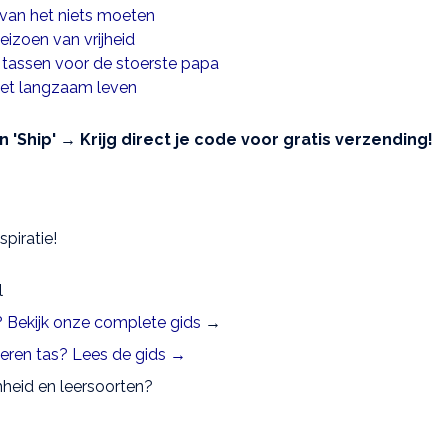
 van het niets moeten
seizoen van vrijheid
 tassen voor de stoerste papa
 het langzaam leven
'Ship' → Krijg direct je code voor gratis verzending!
piratie!
l
n? Bekijk onze complete gids
→
 leren tas? Lees de gids →
heid en leersoorten?