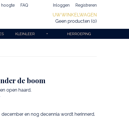
e hoogte
FAQ
Inloggen
Registreren
UW WINKELWAGEN
Geen producten
(0)
ES
KLEINLEER
+
HERROEPING
 onder de boom
een open haard.
→
25 december en nog decennia wordt herinnerd.