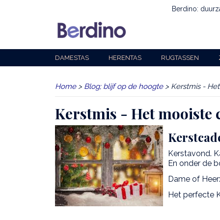
Berdino: duur
DAMESTAS
HERENTAS
RUGTASSEN
Home
>
Blog; blijf op de hoogte
> Kerstmis - Het
Kerstmis - Het mooiste c
Kerstcade
Kerstavond. Ka
En onder de b
Dame of Heer: 
Het perfecte K