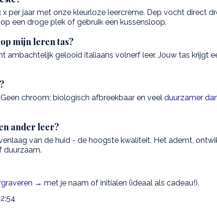
 x per jaar met onze kleurloze leercrème. Dep vocht direct d
 op een droge plek of gebruik een kussensloop.
op mijn leren tas?
ht ambachtelijk gelooid italiaans volnerf leer. Jouw tas krijgt
j?
. Geen chroom; biologisch afbreekbaar en veel
duurzamer dan
r en ander leer?
venlaag van de huid - de hoogste kwaliteit. Het ademt, ontwi
of duurzaam.
rgraveren →
met je naam of initialen (ideaal als cadeau!).
2:54