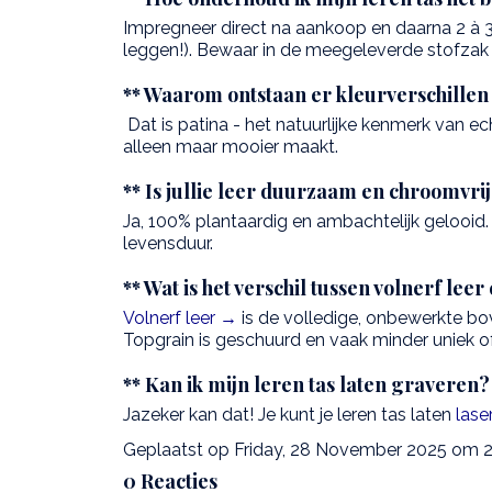
Impregneer direct na aankoop en daarna 2 à 3
leggen!). Bewaar in de meegeleverde stofzak
** Waarom ontstaan er kleurverschillen 
Dat is patina - het natuurlijke kenmerk van ec
alleen maar mooier maakt.
** Is jullie leer duurzaam en chroomvri
Ja, 100% plantaardig en ambachtelijk gelooid
levensduur.
** Wat is het verschil tussen volnerf lee
Volnerf leer →
is de volledige, onbewerkte bo
Topgrain is geschuurd en vaak minder uniek 
** Kan ik mijn leren tas laten graveren?
Jazeker kan dat! Je kunt je leren tas laten
lase
Geplaatst op Friday, 28 November 2025 om 2
0 Reacties