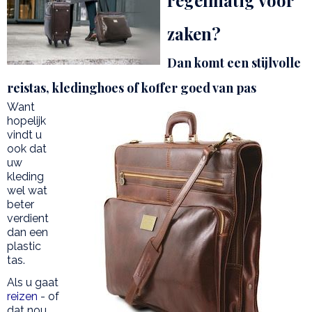
regelmatig voor
zaken?
Dan komt een stijlvolle
reistas, kledinghoes of koffer goed van pas
Want
hopelijk
vindt u
ook dat
uw
kleding
wel wat
beter
verdient
dan een
plastic
tas.
Als u gaat
reizen
- of
dat nou