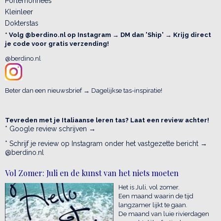
Portemonnees
Kleinleer
Dokterstas
* Volg @berdino.nl op Instagram → DM dan 'Ship' → Krijg direct
je code voor gratis verzending!
@berdino.nl
Beter dan een nieuwsbrief → Dagelijkse tas-inspiratie!
Tevreden met je Italiaanse leren tas? Laat een review achter!
* Google review schrijven →
* Schrijf je review op Instagram onder het vastgezette bericht →
@berdino.nl
Vol Zomer: Juli en de kunst van het niets moeten
Het is Juli, vol zomer.
Een maand waarin de tijd
langzamer lijkt te gaan.
De maand van luie rivierdagen