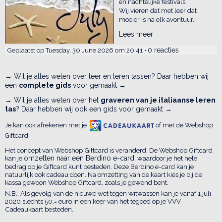
en nachtelijke festivals.
Wij vieren dat met leer dat
mooier is na elk avontuur.
Lees meer
0 reacties
Geplaatst op Tuesday, 30 June 2026 om 20:41 •
→ Wil je alles weten over leer en leren tassen? Daar hebben wij
een
complete gids
voor gemaakt →
→ Wil je alles weten over het
graveren van je italiaanse leren
tas
? Daar hebben wij ook een gids voor gemaakt →
Je kan ook afrekenen met je
of met de Webshop
Giftcard
Het concept van Webshop Giftcard is veranderd. De Webshop Giftcard
kan je
omzetten naar een Berdino e-card,
waardoor je het hele
bedrag op je Giftcard kunt besteden. Deze Berdino e-card kan je
natuurlijk ook cadeau doen. Na omzetting van de kaart kies je bij de
kassa gewoon Webshop Giftcard, zoals je gewend bent.
N.B.: Als gevolg van de nieuwe wet tegen witwassen kan je vanaf 1 juli
2020 slechts 50,= euro in een keer van het tegoed op je VVV
Cadeaukaart besteden.