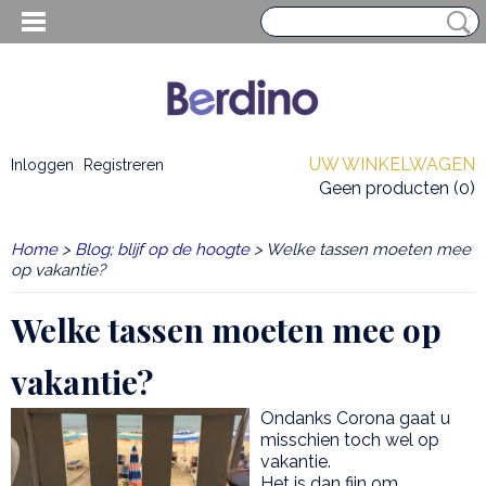
UW WINKELWAGEN
Inloggen
Registreren
Geen producten
(0)
Home
>
Blog; blijf op de hoogte
> Welke tassen moeten mee
op vakantie?
Welke tassen moeten mee op
vakantie?
Ondanks Corona gaat u
misschien toch wel op
EN HEREN
vakantie.
Het is dan fijn om