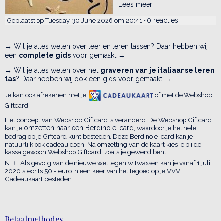
Lees meer
0 reacties
Geplaatst op Tuesday, 30 June 2026 om 20:41 •
→ Wil je alles weten over leer en leren tassen? Daar hebben wij
een
complete gids
voor gemaakt →
→ Wil je alles weten over het
graveren van je italiaanse leren
tas
? Daar hebben wij ook een gids voor gemaakt →
Je kan ook afrekenen met je
of met de Webshop
Giftcard
Het concept van Webshop Giftcard is veranderd. De Webshop Giftcard
kan je
omzetten naar een Berdino e-card,
waardoor je het hele
bedrag op je Giftcard kunt besteden. Deze Berdino e-card kan je
natuurlijk ook cadeau doen. Na omzetting van de kaart kies je bij de
kassa gewoon Webshop Giftcard, zoals je gewend bent.
N.B.: Als gevolg van de nieuwe wet tegen witwassen kan je vanaf 1 juli
2020 slechts 50,= euro in een keer van het tegoed op je VVV
Cadeaukaart besteden.
Betaalmethodes