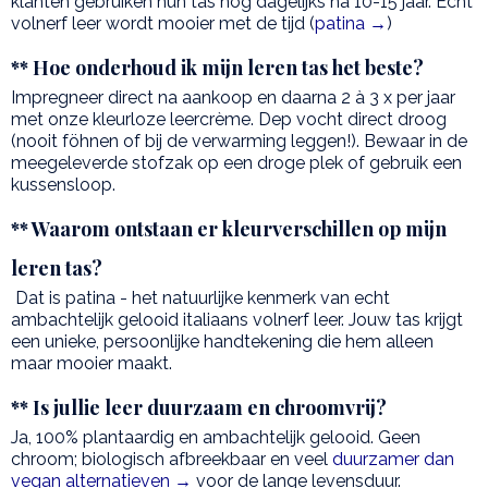
klanten gebruiken hun tas nog dagelijks na 10-15 jaar. Echt
volnerf leer wordt mooier met de tijd (
patina →
)
** Hoe onderhoud ik mijn leren tas het beste?
Impregneer direct na aankoop en daarna 2 à 3 x per jaar
met onze kleurloze leercrème. Dep vocht direct droog
(nooit föhnen of bij de verwarming leggen!). Bewaar in de
meegeleverde stofzak op een droge plek of gebruik een
kussensloop.
** Waarom ontstaan er kleurverschillen op mijn
leren tas?
Dat is patina - het natuurlijke kenmerk van echt
ambachtelijk gelooid italiaans volnerf leer. Jouw tas krijgt
een unieke, persoonlijke handtekening die hem alleen
maar mooier maakt.
** Is jullie leer duurzaam en chroomvrij?
Ja, 100% plantaardig en ambachtelijk gelooid. Geen
chroom; biologisch afbreekbaar en veel
duurzamer dan
vegan alternatieven →
voor de lange levensduur.