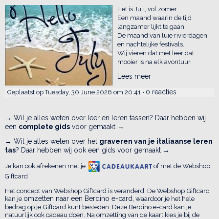
Het is Juli, vol zomer.
Een maand waarin de tijd
langzamer lijkt te gaan.
De maand van luie rivierdagen
en nachtelijke festivals.
Wij vieren dat met leer dat
mooier is na elk avontuur.
Lees meer
0 reacties
Geplaatst op Tuesday, 30 June 2026 om 20:41 •
→ Wil je alles weten over leer en leren tassen? Daar hebben wij
een
complete gids
voor gemaakt →
→ Wil je alles weten over het
graveren van je italiaanse leren
tas
? Daar hebben wij ook een gids voor gemaakt →
Je kan ook afrekenen met je
of met de Webshop
Giftcard
Het concept van Webshop Giftcard is veranderd. De Webshop Giftcard
kan je
omzetten naar een Berdino e-card,
waardoor je het hele
bedrag op je Giftcard kunt besteden. Deze Berdino e-card kan je
natuurlijk ook cadeau doen. Na omzetting van de kaart kies je bij de