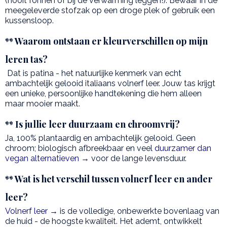
(nooit föhnen of bij de verwarming leggen!). Bewaar in de
meegeleverde stofzak op een droge plek of gebruik een
kussensloop.
** Waarom ontstaan er kleurverschillen op mijn
leren tas?
Dat is patina - het natuurlijke kenmerk van echt
ambachtelijk gelooid italiaans volnerf leer. Jouw tas krijgt
een unieke, persoonlijke handtekening die hem alleen
maar mooier maakt.
** Is jullie leer duurzaam en chroomvrij?
Ja, 100% plantaardig en ambachtelijk gelooid. Geen
chroom; biologisch afbreekbaar en veel
duurzamer dan
vegan alternatieven →
voor de lange levensduur.
** Wat is het verschil tussen volnerf leer en ander
leer?
Volnerf leer →
is de volledige, onbewerkte bovenlaag van
de huid - de hoogste kwaliteit. Het ademt, ontwikkelt