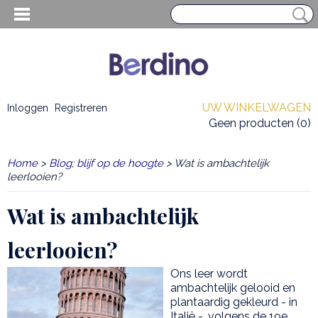
UW WINKELWAGEN
Inloggen
Registreren
Geen producten
(0)
Home
>
Blog; blijf op de hoogte
> Wat is ambachtelijk
leerlooien?
Wat is ambachtelijk
leerlooien?
Ons leer wordt
ambachtelijk gelooid en
EN HEREN
plantaardig gekleurd - in
Italië -, volgens de 19e