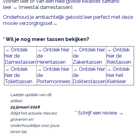
volnerf leer of van
een hele goede kwaliteit saffiano
leer →
(meestal damestassen).
Onderhoud je ambachtelijk gelooid leer perfect met deze
mooie verzorgingsset→
* Wil je nog meer tassen bekijken?
→ Ontdek
→ Ontdek hier
→ Ontdek hier
→ Ontdek
hier de
de
de
hier de
Damestassen
Herentassen
Zakentassen
Reistassen
→ Ontdek
→ Ontdek hier
→ Ontdek hier
→ Ontdek
hier de
de
de
hier het
Toilettassen
Portemonnees
Dokterstassen
Kleinleer
Laatste update van dit
artikel:
25 januari 2026
*
Schrijf een review
→
Altijd het actuele nieuws:
graveren en
onderhoudstips voor jouw
leren tas