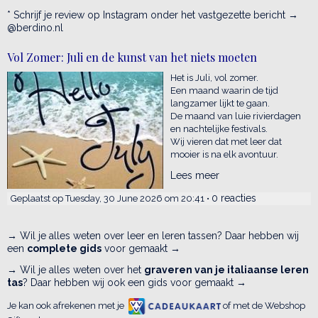
* Schrijf je review op Instagram onder het vastgezette bericht →
@berdino.nl
Vol Zomer: Juli en de kunst van het niets moeten
Het is Juli, vol zomer.
Een maand waarin de tijd
langzamer lijkt te gaan.
De maand van luie rivierdagen
en nachtelijke festivals.
Wij vieren dat met leer dat
mooier is na elk avontuur.
Lees meer
0 reacties
Geplaatst op Tuesday, 30 June 2026 om 20:41 •
→ Wil je alles weten over leer en leren tassen? Daar hebben wij
een
complete gids
voor gemaakt →
→ Wil je alles weten over het
graveren van je italiaanse leren
tas
? Daar hebben wij ook een gids voor gemaakt →
Je kan ook afrekenen met je
of met de Webshop