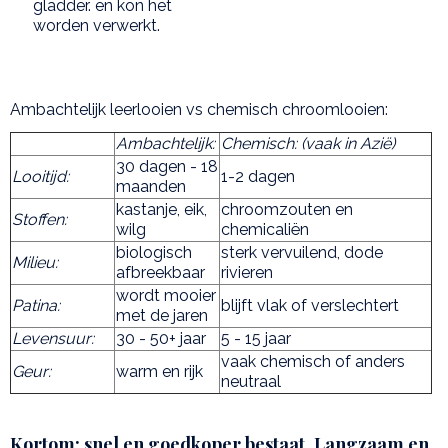
gladder. en kon het
worden verwerkt.
Ambachtelijk leerlooien vs chemisch chroomlooien:
Ambachtelijk:
Chemisch: (vaak in Azië)
30 dagen - 18
Looitijd:
1-2 dagen
maanden
kastanje, eik,
chroomzouten en
Stoffen:
wilg
chemicaliën
biologisch
sterk vervuilend, dode
Milieu:
afbreekbaar
rivieren
wordt mooier
Patina:
blijft vlak of verslechtert
met de jaren
Levensuur:
30 - 50+ jaar
5 - 15 jaar
vaak chemisch of anders
Geur:
warm en rijk
neutraal
Kortom: snel en goedkoper bestaat. Langzaam en